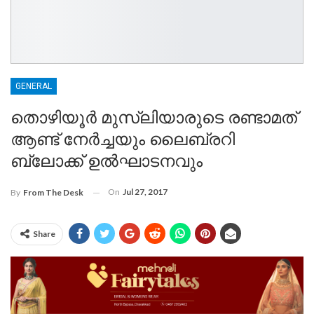
GENERAL
തൊഴിയൂർ മുസ്‌ലിയാരുടെ രണ്ടാമത്
ആണ്ട് നേർച്ചയും ലൈബ്രറി
ബ്ലോക്ക് ഉൽഘാടനവും
On
Jul 27, 2017
By
From The Desk
Share