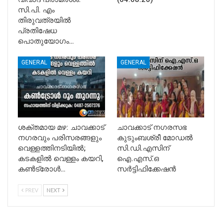
സി.പി. എം
തിരുവത്രയിൽ
പ്രതിഷേധ
പൊതുയോഗം…
GENERAL
GENERAL
ശക്തമായ മഴ: ചാവക്കാട്
ചാവക്കാട് നഗരസഭ
നഗരവും പരിസരങ്ങളും
കുടുംബശ്രീ മോഡൽ
വെള്ളത്തിനടിയിൽ;
സി.ഡി.എസിന്
കടകളിൽ വെള്ളം കയറി,
ഐ.എസ്.ഒ
കൺട്രോൾ…
സർട്ടിഫിക്കേഷൻ
PREV
NEXT