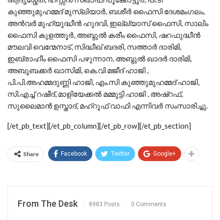
കുഞ്ഞുമുഹമ്മദ് മുസ്ലിയാർ, ബശീർ ഫൈസി ദേശമംഗലം,
അൻവർ മുഹ്യുദ്ധീൻ ഹുദവി, ഇല്ല്യാസ് ഫൈസി, സാലിം
ഫൈസി കുളത്തൂർ, അബ്ദുൽ കരീം ഫൈസി, ഷറഫുദ്ധീൻ
മൗലവി വെന്മേനാട്, സിദ്ധീഖ് ബദരി, സത്താർ ദാരിമി,
ഇബ്രാഹീം ഫൈസി പഴുന്നാന, അബ്ദുൽ ഖാദർ ദാരിമി,
അബൂബക്കർ ഖാസിമി, കെ.വി മജീദ് ഹാജി ,
പി.പി.അഹമ്മദുണ്ണി ഹാജി, എം.സി കുഞ്ഞുമുഹമ്മദ് ഹാജി,
സി.എച്ച് റഷീദ്, മാളിയേക്കൽ മമ്മുട്ടി ഹാജി , അഷ്റഫ്,
സുലൈമാൻ ഉസ്താദ്, മഹ്റൂഫ് വാഫി എന്നിവർ സംസാരിച്ചു.
[/et_pb_text][/et_pb_column][/et_pb_row][/et_pb_section]
Share
Facebook
Twitter
Google+
From The Desk
8983 Posts
0 Comments