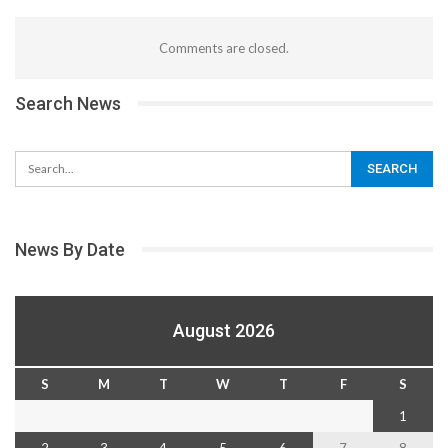
Comments are closed.
Search News
News By Date
August 2026
S
M
T
W
T
F
S
1