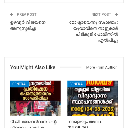
PREV POST
NEXT POST
ഉഴവൂർ വിജയനെ
മോഷ്ടാവെന്നു സംശയം :
അനുസ്മരിച്ചു
യുവാവിനെ നാട്ടുകാര്‍
പിടികൂടി പോലീസില്‍
ഏല്‍പിച്ചു
You Might Also Like
More From Author
GENERAL
GENERAL
ടി.ജി. മോഹൻദാസിന്റെ
നാളെയും അവധി
വിവാദ പരാമർശം:
(04.08.26)