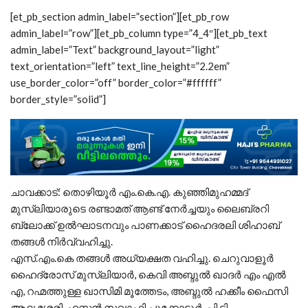
[et_pb_section admin_label=”section”][et_pb_row
admin_label=”row”][et_pb_column type=”4_4″][et_pb_text
admin_label=”Text” background_layout=”light”
text_orientation=”left” text_line_height=”2.2em”
use_border_color=”off” border_color=”#ffffff”
border_style=”solid”]
ചാവക്കാട്: തൊഴിയൂർ എം.കെ.എ. കുഞ്ഞിമുഹമ്മദ്
മുസ്‌ലിയാരുടെ രണ്ടാമത് ആണ്ട് നേർച്ചയും ലൈബ്രറി
ബ്ലോക്ക് ഉൽഘാടനവും പാണക്കാട് ഹൈദരലി ശിഹാബ്
തങ്ങൾ നിർവ്വഹിച്ചു.
എസ്.എം.കെ തങ്ങൾ അധ്യക്ഷത വഹിച്ചു. ചെറുവാളൂർ
ഹൈദ്രോസ് മുസ്ലിയാർ, കെവി അബ്ദുൽ ഖാദർ എം എൽ
എ, റഹ്മത്തുള്ള ഖാസിമി മൂത്തേടം, അബ്ദുൽ ഹക്കീം ഫൈസി
ആദൃശ്ശേരി, ഹസ്സൻ സഖാഫി പൂക്കോട്ടൂർ, പി.ടി