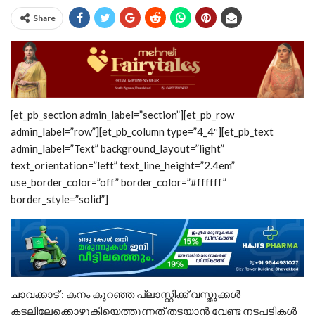
Share
[et_pb_section admin_label=”section”][et_pb_row
admin_label=”row”][et_pb_column type=”4_4″][et_pb_text
admin_label=”Text” background_layout=”light”
text_orientation=”left” text_line_height=”2.4em”
use_border_color=”off” border_color=”#ffffff”
border_style=”solid”]
ചാവക്കാട് : കനം കുറഞ്ഞ പ്ലാസ്റ്റിക്ക് വസ്തുക്കൾ
കടലിലേക്കൊഴുകിയെത്തുന്നത് തടയാൻ വേണ്ട നടപടികൾ