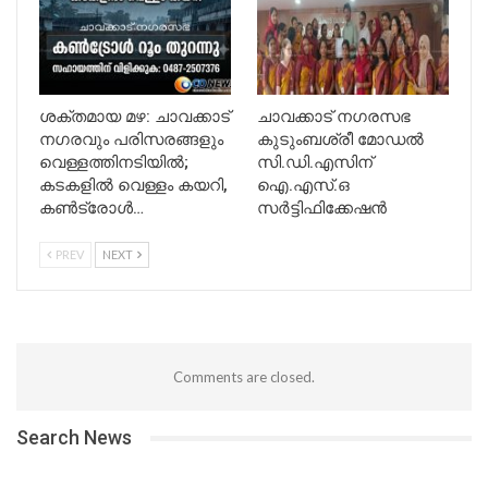
ശക്തമായ മഴ: ചാവക്കാട്
ചാവക്കാട് നഗരസഭ
നഗരവും പരിസരങ്ങളും
കുടുംബശ്രീ മോഡൽ
വെള്ളത്തിനടിയിൽ;
സി.ഡി.എസിന്
കടകളിൽ വെള്ളം കയറി,
ഐ.എസ്.ഒ
കൺട്രോൾ…
സർട്ടിഫിക്കേഷൻ
PREV
NEXT
Comments are closed.
Search News