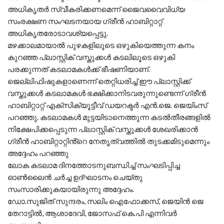
അധികൃതർ സ്വീകരിക്കണമെന്ന് ജൈവവൈവിധ്യ
സംരക്ഷണ സംഘടനയായ ഗ്രീൻ ഹാബിറ്റാറ്റ്
അധികൃതരോടാവശ്യപ്പെട്ടു.
മഴക്കാലമായാൽ പുഴകളിലൂടെ ഒഴുകിയെത്തുന്ന കനം
കുറഞ്ഞ പ്ലാസ്റ്റിക് വസ്തുക്കൾ കടലിലൂടെ ഒഴുകി
പരക്കുന്നത് കടലാമകൾക്ക് ഭീഷണിയാണ്.
ജെല്ലിഫിഷുകളാണെന്ന് തെറ്റിധരിച്ച് ഈ പ്ലാസ്റ്റിക്ക്
വസ്തുക്കൾ കടലാമകൾ ഭക്ഷിക്കാനിടവരുന്നുണ്ടെന്ന് ഗ്രീൻ
ഹാബിറ്റാറ്റ് എക്സിക്യൂട്ടീവ് ഡയറക്ടർ എൻ.ജെ. ജെയിംസ്
പറഞ്ഞു. കടലാമകൾ മുട്ടയിടാനെത്തുന്ന കടൽതീരങ്ങളിൽ
നിക്ഷേപിക്കപ്പെടുന്ന പ്ലാസ്റ്റിക് വസ്തുക്കൾ ശേഖരിക്കാൻ
ഗ്രീൻ ഹാബിറ്റാറ്റിൻ്റെ നേതൃത്വത്തിൽ തുടക്കമിടുമെന്നും
അദ്ദേഹം പറഞ്ഞു
ലോക കടലാമ ദിനത്തോടനുബന്ധിച്ച് സംഘടിപ്പിച്ച
ഓൺലൈൻ ചർച്ച ഉദ്ഘാടനം ചെയ്തു
സംസാരിക്കുകയായിരുന്നു അദ്ദേഹം.
ഡോ.സുജിത് സുന്ദരം, സലിം ഐഫോക്കസ്, ജെയിൻ ജെ
തേറാട്ടിൽ, ആശാദേവി, ജോസഫ് കെ.പി എന്നിവർ