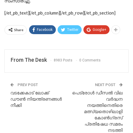
സംസാരിച്ചു.
[/et_pb_text][/et_pb_column][/et_pb_row][/et_pb_section]
Share
Facebook
Twitter
Google+
From The Desk
8983 Posts
0 Comments
PREV POST
NEXT POST
വടക്കേകാട് ലോക്ക്
പെട്രോൾ ഡീസൽ വില
ഡൗൺ നിയന്ത്രണങ്ങൾ
വർദ്ധന
നീക്കി
നയത്തിനെതിരെ
മത്സ്യതൊഴിലാളി
കോൺഗ്രസ്‌
പ്രതിഷേധ സമരം
നടത്തി