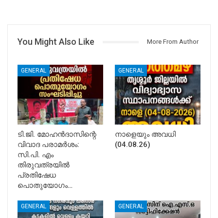
You Might Also Like
More From Author
GENERAL
GENERAL
ടി.ജി. മോഹൻദാസിന്റെ
നാളെയും അവധി
വിവാദ പരാമർശം:
(04.08.26)
സി.പി. എം
തിരുവത്രയിൽ
പ്രതിഷേധ
പൊതുയോഗം…
GENERAL
GENERAL