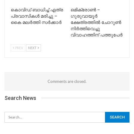
കൊവിഡ് ബാധിച്ച് എത്ര
ഒമിക്രോൺ –
പ്രവാസികൾ മരിച്ചു –
ഗുരുവായൂർ
കൈ മലർത്തി സർക്കാർ
ക്ഷേത്രത്തിൽ ചോറുൺ
നിർത്തിവെച്ചു
വിവാഹത്തിന് പത്തുപേർ
PREV
NEXT
Comments are closed.
Search News