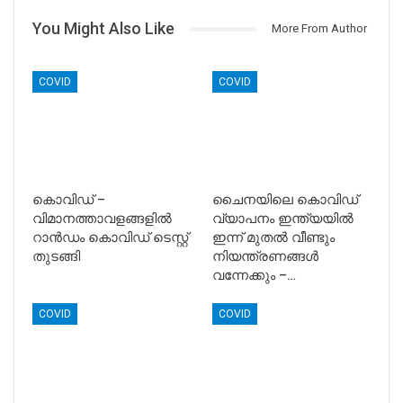
You Might Also Like
More From Author
COVID
COVID
കൊവിഡ് –
ചൈനയിലെ കൊവിഡ്
വിമാനത്താവളങ്ങളില്‍
വ്യാപനം ഇന്ത്യയിൽ
റാന്‍ഡം കൊവിഡ് ടെസ്റ്റ്‌
ഇന്ന് മുതൽ വീണ്ടും
തുടങ്ങി
നിയന്ത്രണങ്ങൾ
വന്നേക്കും –…
COVID
COVID