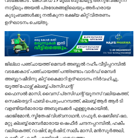
വടക്കേകാട് : കോവിഡ് 19 മൂലം ബുദ്ധിമുട്ട് അനുഭവിക്കുന്ന
നാട്ടിലും അയൽ പ്രദേശങ്ങളിലെയും അർഹരായ
കുടുംബങ്ങൾക്കു നൽകുന്ന ഭക്ഷ്യ കിറ്റ് വിതരണം
ഉദ്ഘാടനം ചെയ്തു.
ജില്ലാ പഞ്ചായത്ത് മെമ്പർ അബ്ദുൽ റഹീം വീട്ടിപ്പറമ്പിൽ
വടക്കേകാട് പഞ്ചായത്ത് പന്ത്രണ്ടാം വാർഡ് മെമ്പർ
അബ്ദുറഷീദിനു കിറ്റ് കൈമാറി ഉദ്ഘാടനം നിർവഹിച്ചു,
യൂത്ത് ഫോഴ്സ് ക്ലബ്ബ് പ്രസിഡന്റ്
ഫൈസൽ മാസി, വൈസ് പ്രസിഡന്റ് യൂനസ് വലിയകത്ത്,
സെക്രെട്ടറി ഫബി പെരുംപറമ്പത്ത്, ക്ലബ്ബ് ആർ ആർ ടി
വളണ്ടിയർമാരായ അബൂബക്കർ എള്ളൂരകായിൽ,
ഷാജിമോൻ, സ്മിതേഷ് വിശ്വനാഥൻ, ഗഫൂർ, ഷെബീബ് ഷാ,
മറ്റു ക്ലബ്ബ് മെമ്പർമാരായ ഷെഫീർ ചന്ദനപ്പറമ്പിൽ, ഹകീം
വലിയകത്ത്, റാഷിദ്, മുർഷിദ്, സലീം മാസി, മൻസൂർഅലി,
ഷെരീഫ്, ഹക്കീം എന്നിവർ പങ്കെടുത്തു.