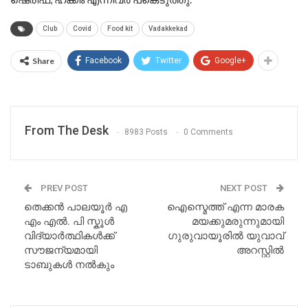
Club
Covid
Food kit
Vadakkekad
Share
Facebook
Twitter
Google+
From The Desk
8983 Posts
0 Comments
PREV POST
NEXT POST
തെക്കൻ പാലയൂർ എ
ഐസ്മെത്ത് എന്ന മാരക
എം എൽ. പി സ്കൂൾ
മയക്കുമരുന്നുമായി
വിദ്യാർത്ഥികൾക്ക്
ഗുരുവായൂരിൽ യുവാവ്
സൗജന്യമായി
അറസ്റ്റിൽ
ടാബുകൾ നൽകും