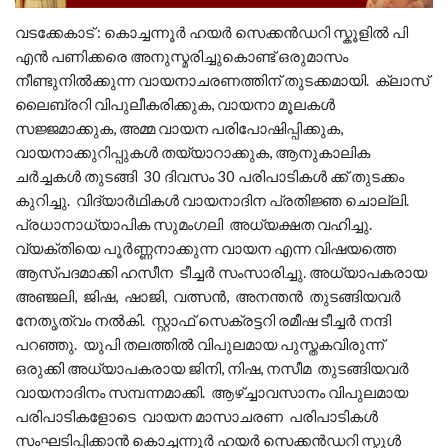
വടക്കേകാട് : കൊച്ചന്നൂർ ഹയർ സെക്കൻഡറി സ്കൂളിൽ പി
എൻ പണിക്കരെ അനുസ്മരിച്ചുകൊണ്ട് ഒരുമാസം
നീണ്ടുനിൽക്കുന്ന വായനാചരണത്തിന് തുടക്കമായി. ക്ലാസ്
ലൈബ്രറി വിപുലീകരിക്കുക, വായനാ മൂലകൾ
സജ്ജമാക്കുക, അമ്മ വായന പരിപോഷിപ്പിക്കുക,
വായനാക്കുറിപ്പുകൾ തയ്യാറാക്കുക, ആനുകാലിക
ചർച്ചകൾ തുടങ്ങി 30 ദിവസം 30 പരിപാടികൾ ക്ക് തുടക്കം
കുറിച്ചു. വിദ്യാർഥികൾ വായനാദിന പ്രതിജ്ഞ ചൊല്ലി.
പ്രധാനാധ്യാപിക സുമംഗലി അധ്യക്ഷത വഹിച്ചു.
വ്യക്തിയെ പൂർണ്ണനാക്കുന്ന വായന എന്ന വിഷയത്തെ
ആസ്പദമാക്കി ഹസീന ടീച്ചർ സംസാരിച്ചു. അധ്യാപകരായ
അഞ്ജലി, ജിഷ, ഷാജി, വത്സൻ, അനന്തൻ തുടങ്ങിയവർ
നേതൃത്വം നൽകി. സ്റ്റാഫ് സെക്രട്ടറി രമീഷ ടീച്ചർ നന്ദി
പറഞ്ഞു. യുപി തലത്തിൽ വിപുലമായ പുസ്തകവിരുന്ന്
ഒരുക്കി അധ്യാപകരായ ജിനി, നിഷ, നസീമ തുടങ്ങിയവർ
വായനാദിനം സമ്പന്നമാക്കി. ആഴ്ച്ചാവസാനം വിപുലമായ
പരിപാടികളോടെ വായന മാസാചരണ പരിപാടികൾ
സംഘടിപ്പിക്കാൻ കൊച്ചന്നൂർ ഹയർ സെക്കൻഡറി സ്കൂൾ