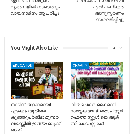
എന്‍ പണിക്കരുടെ
ചാവക്കാട് നഗരസഭ പി
സ്മരണയിൽ നാടെങ്ങും
എൻ പണിക്കർ
വായനാദിനം ആചരിച്ചു
അനുസ്മരണം
സംഘടിപ്പിച്ചു
You Might Also Like
All
EDUCATION
CHARITY
നാടിന് തിളക്കമായി
വീൽചെയർ കൈമാറി
എടക്കഴിയൂരിലെ
മാതൃകയായി തൊഴിയൂർ
കുഞ്ഞുപ്രതിഭ; മൂന്നര
റഹ്മത്ത് സ്കൂൾ ജെ ആർ
വയസ്സിൽ ഇന്ത്യ ബുക്ക്
സി കേഡറ്റുകൾ
ഓഫ്…