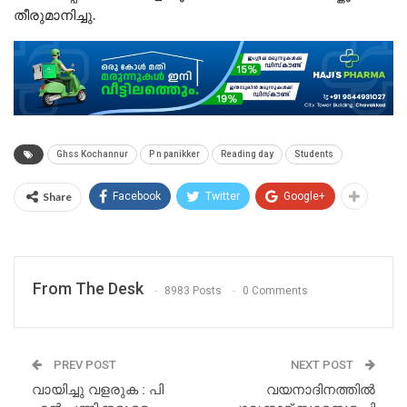
തീരുമാനിച്ചു.
Ghss Kochannur
P n panikker
Reading day
Students
Share
Facebook
Twitter
Google+
From The Desk
8983 Posts
0 Comments
PREV POST
NEXT POST
വായിച്ചു വളരുക : പി
വയനാദിനത്തിൽ