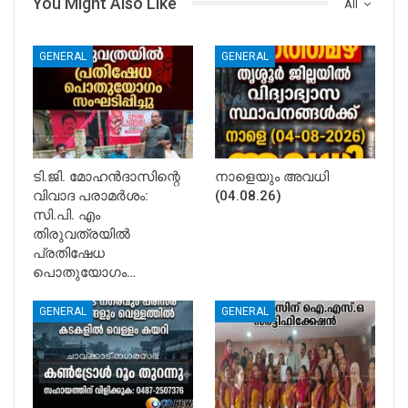
You Might Also Like
All
GENERAL
GENERAL
ടി.ജി. മോഹൻദാസിന്റെ
നാളെയും അവധി
വിവാദ പരാമർശം:
(04.08.26)
സി.പി. എം
തിരുവത്രയിൽ
പ്രതിഷേധ
പൊതുയോഗം…
GENERAL
GENERAL