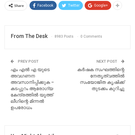
Share
Facebook
Twitter
Google+
From The Desk
8983 Posts
0 Comments
PREV POST
NEXT POST
എം എൽ എ യുടെ
കർഷക സംഘത്തിന്റെ
അവഗണന
നേതൃത്വത്തിൽ
അവസാനിപ്പിക്കുക –
സംയോജിത കൃഷിക്ക്
കടപ്പുറം ആരോഗ്യ
തുടക്കം കുറിച്ചു
കേന്ദ്രത്തിൽ യൂത്ത്
ലീഗിന്റെ മിന്നൽ
ഉപരോധം