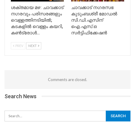
ശക്തമായ മഴ: ചാവക്കാട്
ചാവക്കാട് നഗരസഭ
നഗരവും പരിസരങ്ങളും
കുടുംബശ്രീ മോഡൽ
വെള്ളത്തിനടിയിൽ;
സി.ഡി.എസിന്
കടകളിൽ വെള്ളം കയറി,
ഐ.എസ്.ഒ
കൺട്രോൾ…
സർട്ടിഫിക്കേഷൻ
PREV
NEXT
Comments are closed.
Search News