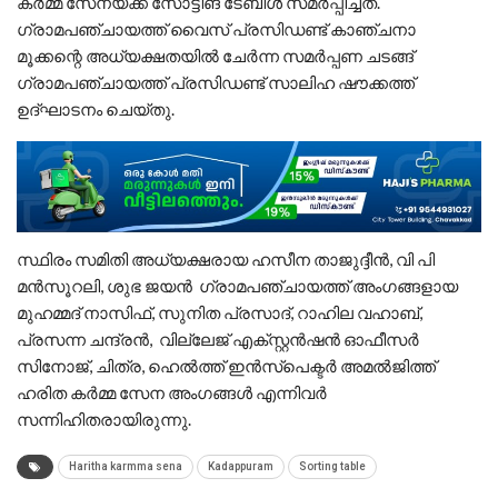
കർമ്മ സേനയ്ക്ക് സോട്ടിങ് ടേബിൾ സമർപ്പിച്ചത്.
ഗ്രാമപഞ്ചായത്ത് വൈസ് പ്രസിഡണ്ട് കാഞ്ചനാ
മൂക്കന്റെ അധ്യക്ഷതയിൽ ചേർന്ന സമർപ്പണ ചടങ്ങ്
ഗ്രാമപഞ്ചായത്ത് പ്രസിഡണ്ട് സാലിഹ ഷൗക്കത്ത്
ഉദ്ഘാടനം ചെയ്തു.
സ്ഥിരം സമിതി അധ്യക്ഷരായ ഹസീന താജുദ്ദീൻ, വി പി
മൻസൂറലി, ശുഭ ജയൻ ഗ്രാമപഞ്ചായത്ത് അംഗങ്ങളായ
മുഹമ്മദ് നാസിഫ്, സുനിത പ്രസാദ്, റാഹില വഹാബ്,
പ്രസന്ന ചന്ദ്രൻ, വില്ലേജ് എക്സ്റ്റൻഷൻ ഓഫീസർ
സിനോജ്, ചിത്ര, ഹെൽത്ത് ഇൻസ്പെക്ടർ അമൽജിത്ത്
ഹരിത കർമ്മ സേന അംഗങ്ങൾ എന്നിവർ
സന്നിഹിതരായിരുന്നു.
Haritha karmma sena
Kadappuram
Sorting table