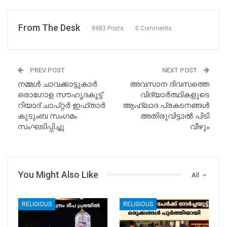
From The Desk
8983 Posts
0 Comments
PREV POST
NEXT POST
നമ്മൾ ചാവക്കാട്ടുകാർ
അവസാന ദിവസത്തെ
ഒരാഗോള സൗഹൃദകൂട്ട്
വിദ്യാർത്ഥികളുടെ
റിയാദ് ചാപ്റ്റർ ഇഫ്താർ
ആഹ്ലാദ പ്രകടനങ്ങള്‍
കുടുംബ സംഗമം
അതിരുവിട്ടാൽ പിടി
സംഘടിപ്പിച്ചു
വീഴും
You Might Also Like
All
RELIGIOUS
RELIGIOUS