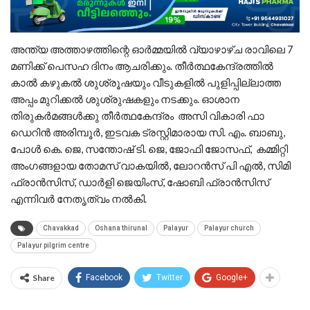
അന്ത്യ അത്താഴത്തിന്റെ ഓർമ്മയിൽ വ്യാഴാഴ്ച രാവിലെ 7
മണിക്ക് പെസഹ ദിനം ആചരിക്കും. തീർത്ഥകേന്ദ്രത്തിൽ
കാൽ കഴുകൽ ശുശ്രൂഷയും വീടുകളിൽ പുളിപ്പില്ലാത്ത
അപ്പം മുറിക്കൽ ശുശ്രുഷകളും നടക്കും. ഓശാന
തിരുകർമങ്ങൾക്കു തീർത്ഥകേന്ദ്രം അസി വികാരി ഫാ
ഡെറിൻ അരിമ്പൂർ, ഇടവക ട്രസ്റ്റിമാരായ സി. എം. ബാബു,
പോൾ കെ. ജെ, സന്തോഷ്‌ ടി. ജെ, ജോഫി ജോസഫ്, കമ്മിറ്റി
അംഗങ്ങളായ തോമസ് വാകയിൽ, ലോറൻസ് പി എൽ, സിമി
ഫ്രാൻസിസ്, ഡാർളി ജെയിംസ്, ഷോബി ഫ്രാൻസിസ്
എന്നിവർ നേതൃത്വം നൽകി.
Chavakkad
Oshana thirunal
Palayur
Palayur church
Palayur pilgrim centre
Share
Facebook
Twitter
Google+