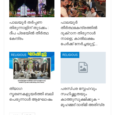
പാലയൂർ തർപ്പണ
പാലയൂർ
തിരുന്നാളിന് തുടക്കം :
തീർത്ഥകേന്ദ്രത്തിൽ
ദീപ പ്രഭയിൽ തീർത്ഥ
ദുക്റാന തിരുനാൾ
കേന്ദ്രം
നാളെ; കാൽലക്ഷം
പേർക്ക് നേർച്ചയൂട്ട്,…
RELIGIOUS
RELIGIOUS
ത്യാഗ
പരസ്പര സ്നേഹവും
സ്മരണകളുയർത്തി ബലി
സഹിഷ്ണുതയും
പെരുന്നാൾ ആഘോഷം
കാത്തുസൂക്ഷിക്കുക –
മുഹമ്മദ് ദാരിമി അരിമ്പ്ര