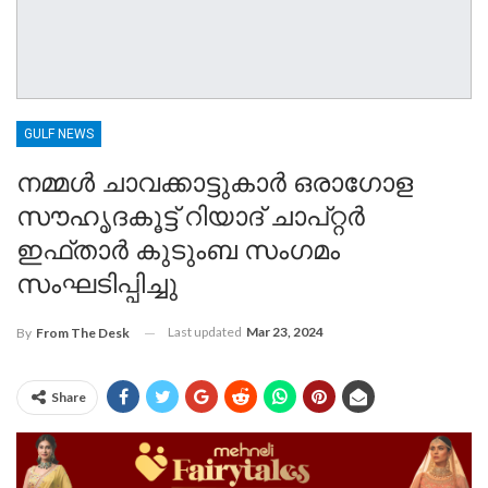
GULF NEWS
നമ്മൾ ചാവക്കാട്ടുകാർ ഒരാഗോള
സൗഹൃദകൂട്ട് റിയാദ് ചാപ്റ്റർ
ഇഫ്താർ കുടുംബ സംഗമം
സംഘടിപ്പിച്ചു
Last updated
Mar 23, 2024
By
From The Desk
Share