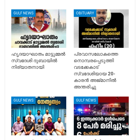
GULF NEWS
OBITUARY
ഹൃദയാഘാതം മാട്ടുമ്മൽ
പ്രവാസലോകത്തെ
സ്വദേശി ദുബായിൽ
നൊമ്പരപ്പെടുത്തി
നിര്യാതനായി
വടക്കേകാട്
സ്വദേശിയായ 20-
കാരൻ അജ്മാനിൽ
അന്തരിച്ചു
GULF NEWS
GULF NEWS