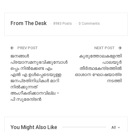
From The Desk
8983 Posts
0 Comments
PREV POST
NEXT POST
ജനങ്ങൾ
കുരുത്തോലകളേന്തി
പ്രയാസമനുഭവിക്കുമ്പോൾ
പാലയൂർ
ഒപ്പം നിൽക്കേണ്ട എം
തീർത്ഥകേന്ദ്രത്തിൽ
എൽ എ ഉൾപ്പെടെയുള്ള
ഓശാന ഘോഷയാത്ര
ജനപ്രതിനിധികൾ മാറി
നടത്തി
നിൽക്കുന്നത്
അംഗീകരിക്കാനവില്ല –
പി സുരേന്ദ്രൻ
You Might Also Like
All