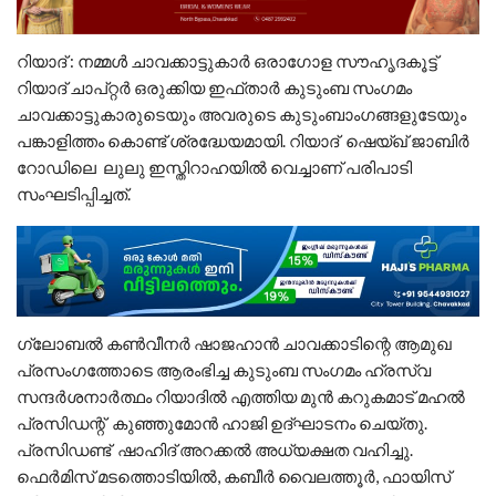
റിയാദ് : നമ്മൾ ചാവക്കാട്ടുകാർ ഒരാഗോള സൗഹൃദകൂട്ട്
റിയാദ് ചാപ്റ്റർ ഒരുക്കിയ ഇഫ്താർ കുടുംബ സംഗമം
ചാവക്കാട്ടുകാരുടെയും അവരുടെ കുടുംബാംഗങ്ങളുടേയും
പങ്കാളിത്തം കൊണ്ട് ശ്രദ്ധേയമായി. റിയാദ് ഷെയ്ഖ് ജാബിർ
റോഡിലെ ലുലു ഇസ്തിറാഹയിൽ വെച്ചാണ് പരിപാടി
സംഘടിപ്പിച്ചത്.
ഗ്ലോബൽ കൺവീനർ ഷാജഹാൻ ചാവക്കാടിന്റെ ആമുഖ
പ്രസംഗത്തോടെ ആരംഭിച്ച കുടുംബ സംഗമം ഹ്രസ്വ
സന്ദർശനാർത്ഥം റിയാദിൽ എത്തിയ മുൻ കറുകമാട് മഹൽ
പ്രസിഡന്റ് കുഞ്ഞുമോൻ ഹാജി ഉദ്‌ഘാടനം ചെയ്തു.
പ്രസിഡണ്ട് ഷാഹിദ് അറക്കൽ അധ്യക്ഷത വഹിച്ചു.
ഫെർമിസ് മടത്തൊടിയിൽ, കബീർ വൈലത്തൂർ, ഫായിസ്