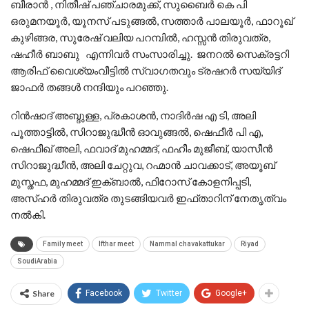
ബീരാൻ , നിതീഷ് പഞ്ചാരമുക്ക്, സുബൈർ കെ പി
ഒരുമനയൂർ, യൂനസ് പടുങ്ങൽ, സത്താർ പാലയൂർ, ഫാറൂഖ്
കുഴിങ്ങര, സുരേഷ് വലിയ പറമ്പിൽ, ഹസ്സൻ തിരുവത്ര,
ഷഹീർ ബാബു എന്നിവർ സംസാരിച്ചു. ജനറൽ സെക്രട്ടറി
ആരിഫ് വൈശ്യംവീട്ടിൽ സ്വാഗതവും ട്രഷറർ സയ്യിദ്
ജാഫർ തങ്ങൾ നന്ദിയും പറഞ്ഞു.
റിൻഷാദ് അബ്ദുള്ള, പ്രകാശൻ, നാദിർഷ എ ടി, അലി
പൂത്താട്ടിൽ, സിറാജുദ്ധീൻ ഓവുങ്ങൽ, ഷെഫീർ പി എ,
ഷെഫീഖ് അലി, ഫവാദ് മുഹമ്മദ്, ഫഹീം മുജീബ്, യാസീൻ
സിറാജുദ്ധീൻ, അലി ചേറ്റുവ, റഹ്മാൻ ചാവക്കാട്, അയൂബ്
മുസ്തഫ, മുഹമ്മദ് ഇക്ബാൽ, ഫിറോസ് കോളനിപ്പടി,
അസ്ഹർ തിരുവത്ര തുടങ്ങിയവർ ഇഫ്താറിന് നേതൃത്വം
നൽകി.
Family meet
Ifthar meet
Nammal chavakattukar
Riyad
SoudiArabia
Share
Facebook
Twitter
Google+