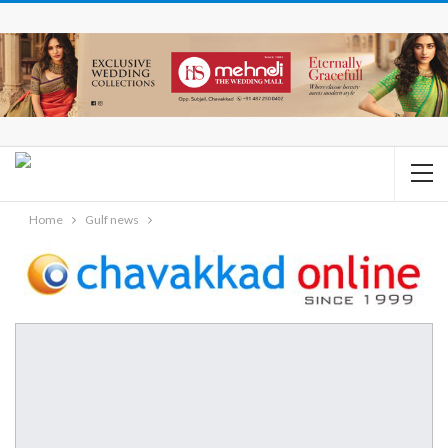
Home
Gulf news