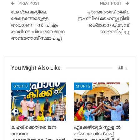
PREV POST
NEXT POST
കേന്ദ്രബജറ്റിലെ
അണ്ടത്തോട് തഖ്‌വ
കേരളത്തോടുള്ള
ഇംഗ്ലീഷ് ഹൈസ്കൂളിൽ
അവഗണ – സി പിഎം
രക്തദാന ക്യാമ്പ്
കാൽനട പ്രചരണ ജാഥ
സംഘടിപ്പിച്ചു
അണ്ടത്തോട് സമാപിച്ചു
You Might Also Like
All
SPORTS
SPORTS
ലഹരിക്കെതിരെ ജന
എടക്കഴിയൂർ സ്കൂളിൽ
സേവന
ഫിഫ വേൾഡ് കപ്പ്