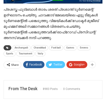
പ്രശസ്ത ഫുട്ബോൾ താരം ശരത് പ്രശാന്ത് ടൂർണമെന്റ്
ഉദ്ഘാടനം ചെയ്തു. ചാവക്കാട് മേഖലയിലെ എട്ടു ടീമുകൾ
ടൂർണമെന്റിൽ പങ്കെടുത്തു. വിജയികൾക്ക് ഡോക്ടർ മുജീബ്
മുഹമ്മദ്‌ അലി സമ്മാനങ്ങൾ വിതരണം ചെയ്തു.
ടൂർണമെന്റിൽ പങ്കെടുത്തവർക്ക് ഓഫ്‌റോഡ് പ്രസിഡന്റ്
അനസ് ബക്കർ നന്ദി പറഞ്ഞു.
Anchangadi
Chavakkad
Foot ball
Games
Sevens
Sports
Tournament
Vaily
Share
Facebook
Twitter
Google+
From The Desk
8983 Posts
0 Comments