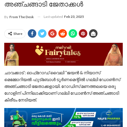
അഞ്ചങ്ങാടി ജേതാക്കൾ
Last updated
Feb 23, 2025
By
From The Desk
Share
ചാവക്കാട് : ഓഫ്‌റോഡ് വൈലി “ജയൻ & നിയാസ്
മെമ്മോറിയൽ ഫുട്ബോൾ ടൂർണമെന്റിൽ ഗല്ലി ഡോൺസ്
അഞ്ചങ്ങാടി ജേതാക്കളായി. റോഡിസ് മണത്തലയെ ഒരു
ഗോളിന് പിന്നിലാക്കിയാണ് ഗല്ലി ഡോൺസ് അഞ്ചങ്ങാടി
കിരീടം നേടിയത്.