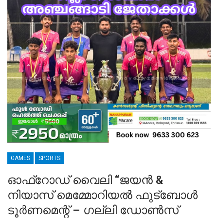
GAMES
SPORTS
ഓഫ്‌റോഡ് വൈലി “ജയൻ &
നിയാസ് മെമ്മോറിയൽ ഫുട്ബോൾ
ടൂർണമെന്റ് – ഗല്ലി ഡോൺസ്