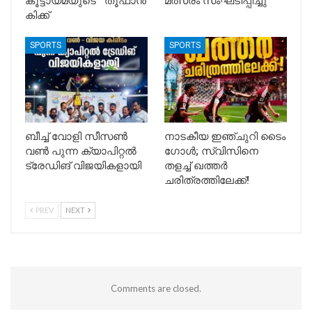
കൂട്ടായ്മയുടെ ‘തൂഫാൻ
മത്സരം സംഘടിപ്പിച്ചു
കിക്ക്
SPORTS
SPORTS
ബീച്ച് വോളി സീസൺ
നാടകീയ ഇഞ്ചുറി ടൈം
വൺ പുന്ന ക്യാപിറ്റൽ
ഗോൾ; സ്വിസിനെ
ട്രേഡിങ് വിജയികളായി
തളച്ച് ഖത്തർ
ചരിത്രത്തിലേക്ക്!
PREV
NEXT
Comments are closed.