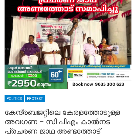
POLITICS
PROTEST
കേന്ദ്രബജറ്റിലെ കേരളത്തോടുള്ള
അവഗണ – സി പിഎം കാൽനട
പ്രചരണ ജാഥ അണ്ടത്തോട്