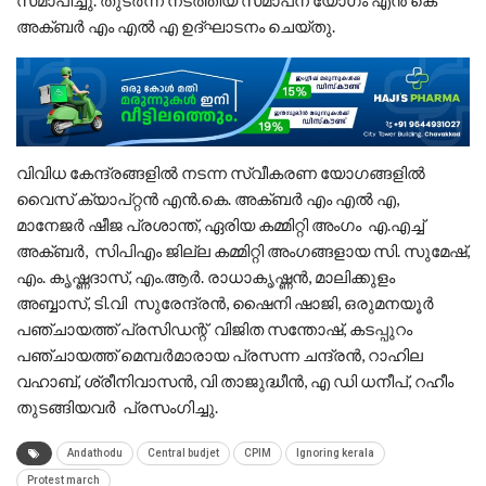
സമാപിച്ചു. തുടർന്ന് നടത്തിയ സമാപന യോഗം എൻ കെ
അക്ബർ എം എൽ എ ഉദ്ഘാടനം ചെയ്തു.
വിവിധ കേന്ദ്രങ്ങളിൽ നടന്ന സ്വീകരണ യോഗങ്ങളിൽ
വൈസ് ക്യാപ്റ്റൻ എൻ.കെ. അക്ബർ എം എൽ എ,
മാനേജർ ഷീജ പ്രശാന്ത്, ഏരിയ കമ്മിറ്റി അംഗം എ.എച്ച്
അക്ബർ, സിപിഎം ജില്ല കമ്മിറ്റി അംഗങ്ങളായ സി. സുമേഷ്,
എം. കൃഷ്ണദാസ്, എം.ആർ. രാധാകൃഷ്ണൻ, മാലിക്കുളം
അബ്ബാസ്, ടി.വി സുരേന്ദ്രൻ, ഷൈനി ഷാജി, ഒരുമനയൂർ
പഞ്ചായത്ത് പ്രസിഡന്റ് വിജിത സന്തോഷ്, കടപ്പുറം
പഞ്ചായത്ത് മെമ്പർമാരായ പ്രസന്ന ചന്ദ്രൻ, റാഹില
വഹാബ്, ശ്രീനിവാസൻ, വി താജുദ്ധീൻ, എ ഡി ധനീപ്, റഹീം
തുടങ്ങിയവർ പ്രസംഗിച്ചു.
Andathodu
Central budjet
CPIM
Ignoring kerala
Protest march