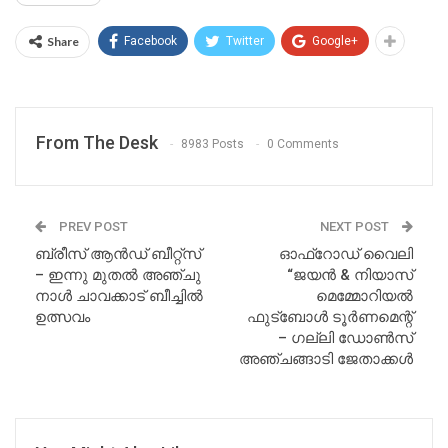
Share
Facebook
Twitter
Google+
From The Desk
8983 Posts
0 Comments
PREV POST
NEXT POST
ബ്രീസ് ആൻഡ് ബീറ്റ്സ്
ഓഫ്‌റോഡ് വൈലി
– ഇന്നു മുതൽ അഞ്ചു
“ജയൻ & നിയാസ്
നാൾ ചാവക്കാട് ബീച്ചിൽ
മെമ്മോറിയൽ
ഉത്സവം
ഫുട്ബോൾ ടൂർണമെന്റ്
– ഗല്ലി ഡോൺസ്
അഞ്ചങ്ങാടി ജേതാക്കൾ