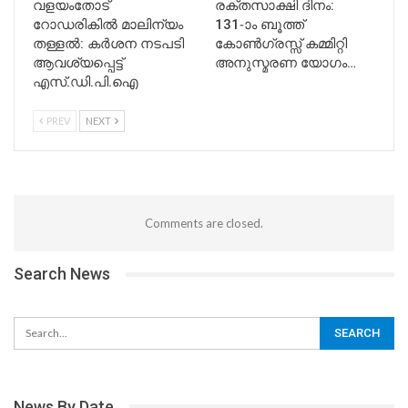
വളയംതോട്
രക്തസാക്ഷി ദിനം:
റോഡരികിൽ മാലിന്യം
131-ാം ബൂത്ത്
തള്ളൽ: കർശന നടപടി
കോൺഗ്രസ്സ് കമ്മിറ്റി
ആവശ്യപ്പെട്ട്
അനുസ്മരണ യോഗം…
എസ്.ഡി.പി.ഐ
PREV
NEXT
Comments are closed.
Search News
News By Date