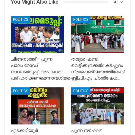
You Might Also Like
All
POLITICS
POLITICS
ചിങ്ങനാത്ത് – പുന്ന
തദ്ദേശ ഫണ്ട്
പാലം റോഡ്
വെട്ടിക്കുറക്കൽ: കടപ്പുറം
സ്ഥലമെടുപ്പ്: അപാകത
ഗ്രാമപഞ്ചായത്തിലേക്ക്
പരിഹരിക്കണമെന്നാവശ്യപ്പെട്ട്…
സി.പി.എം പ്രതിഷേധ…
POLITICS
POLITICS
എടക്കഴിയൂർ
പുന്ന നൗഷാദ്