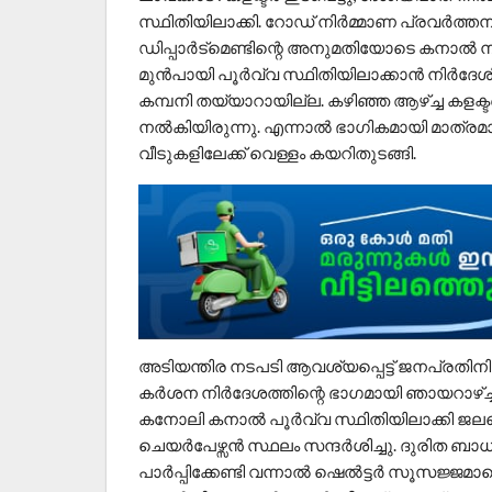
സ്ഥിതിയിലാക്കി. റോഡ് നിർമ്മാണ പ്രവർത
ഡിപ്പാർട്മെണ്ടിന്റെ അനുമതിയോടെ കനാൽ ന
മുൻപായി പൂർവ്വ സ്ഥിതിയിലാക്കാൻ നിർദേശിച
കമ്പനി തയ്യാറായില്ല. കഴിഞ്ഞ ആഴ്ച്ച കളക്
നൽകിയിരുന്നു. എന്നാൽ ഭാഗികമായി മാത്രമാ
വീടുകളിലേക്ക് വെള്ളം കയറിതുടങ്ങി.
അടിയന്തിര നടപടി ആവശ്യപ്പെട്ട് ജനപ്രതിനിധ
കർശന നിർദേശത്തിന്റെ ഭാഗമായി ഞായറാഴ്ച്ച 
കനോലി കനാൽ പൂർവ്വ സ്ഥിതിയിലാക്കി ജലമൊ
ചെയർപേഴ്സൻ സ്ഥലം സന്ദർശിച്ചു. ദുരിത ബാധിത
പാർപ്പിക്കേണ്ടി വന്നാൽ ഷെൽട്ടർ സൂസജ്