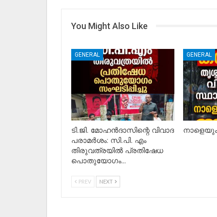
You Might Also Like
GENERAL
GENERAL
ടി.ജി. മോഹൻദാസിന്റെ വിവാദ
നാളെയും 
പരാമർശം: സി.പി. എം
തിരുവത്രയിൽ പ്രതിഷേധ
പൊതുയോഗം…
PREV
NEXT