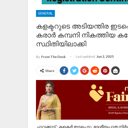
GENERAL
കളക്ടറുടെ അടിയന്തിര ഇട
കരാർ കമ്പനി നികത്തിയ 
സ്ഥിതിയിലാക്കി
Last updated
Jun 2, 2025
By
From The Desk
Share
ചാവക്കാട് : കളക്ടർ ഇടപെട്ടു, ദേശീയപാത 