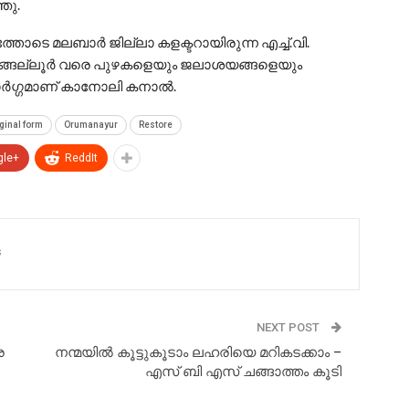
്ഞു.
്തോടെ മലബാർ ജില്ലാ കളക്ടറായിരുന്ന എച്ച്.വി.
ങ്ങല്ലൂർ വരെ പുഴകളെയും ജലാശയങ്ങളെയും
മാർഗ്ഗമാണ് കാനോലി കനാൽ.
ginal form
Orumanayur
Restore
gle+
ReddIt
s
NEXT POST
െ
നന്മയിൽ കൂട്ടുകൂടാം ലഹരിയെ മറികടക്കാം –
എസ് ബി എസ് ചങ്ങാത്തം കൂടി