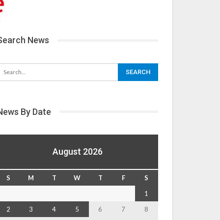
Search News
News By Date
August 2026
S
M
T
W
T
F
S
1
2
3
4
5
6
7
8