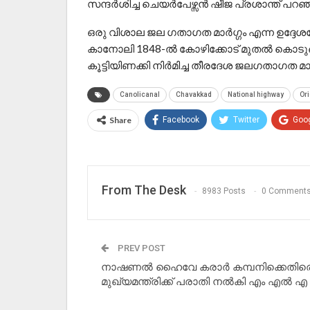
സന്ദർശിച്ച ചെയർപേഴ്സൻ ഷീജ പ്രശാന്ത് പറഞ
ഒരു വിശാല ജല ഗതാഗത മാർഗ്ഗം എന്ന ഉദ്ദേശത
കാനോലി 1848-ൽ കോഴിക്കോട് മുതൽ കൊടു
കൂട്ടിയിണക്കി നിർമിച്ച തീരദേശ ജലഗതാഗത 
Canolicanal
Chavakkad
National highway
Ori
Share
Facebook
Twitter
Goo
From The Desk
8983 Posts
0 Comment
PREV POST
നാഷണൽ ഹൈവേ കരാർ കമ്പനിക്കെതിര
മുഖ്യമന്ത്രിക്ക് പരാതി നൽകി എം എൽ എ