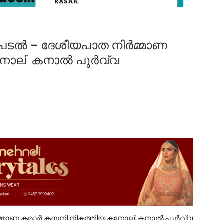
പെടൽ – ദേശീയപാത നിർമ്മാണ
കനോലി കനാൽ പൂർവ്വ
നിർമ്മാണ കരാർ കമ്പനി നികത്തിയ കനോലി കനാൽ പൂർവ്വ