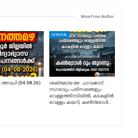
More From Author
GENERAL
അവധി (04.08.26)
ശക്തമായ മഴ: ചാവക്കാട്
നഗരവും പരിസരങ്ങളും
വെള്ളത്തിനടിയിൽ; കടകളിൽ
വെള്ളം കയറി, കൺട്രോൾ…