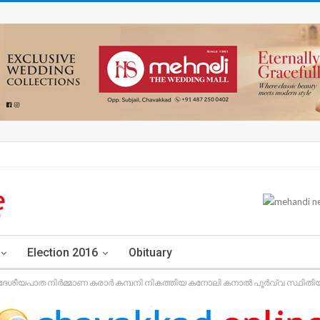
Election 2016
Obituary
ദേശീയപാത നിർമ്മാണ കരാർ കമ്പനി നികത്തിയ കനോലി കനാൽ പൂർവ്വ സ്ഥിതിയി