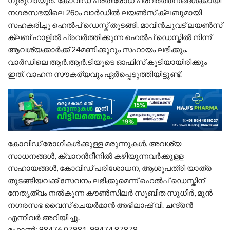
ഗുരുവായൂർ: കോവിഡ് പ്രതിരോധ പ്രവർത്തനങ്ങൾക്കായി
നഗരസഭയിലെ 26ാം വാർഡിൽ ലയൺസ് ക്ലബുമായി
സഹകരിച്ചു ഹെൽപ് ഡെസ്ക് തുടങ്ങി. മാവിൻചുവട് ലയൺസ്
ക്ലബ് ഹാളിൽ പ്രവർത്തിക്കുന്ന ഹെൽപ് ഡെസ്കിൽ നിന്ന്
ആവശ്യക്കാർക്ക് 24മണിക്കൂറും സഹായം ലഭിക്കും.
വാർഡിലെ ആർ.ആർ.ടിയുടെ ഓഫിസ് കൂടിയായിരിക്കും
ഇത്. വാഹന സൗകര്യവും ഏർപ്പെടുത്തിയിട്ടുണ്ട്.
കോവിഡ് രോഗികൾക്കുള്ള മരുന്നുകൾ, അവശ്യ
സാധനങ്ങൾ, ക്വാറൻറീനിൽ കഴിയുന്നവർക്കുള്ള
സഹായങ്ങൾ, കോവിഡ് പരിശോധന, ആശുപത്രി യാത്ര
തുടങ്ങിയവക്ക് സേവനം ലഭിക്കുമെന്ന് ഹെൽപ് ഡെസ്കിന്
നേതൃത്വം നൽകുന്ന കൗൺസിലർ സുബിത സുധീർ, മുൻ
നഗരസഭ വൈസ് ചെയർമാൻ അഭിലാഷ് വി. ചന്ദ്രൻ
എന്നിവർ അറിയിച്ചു.
ഫോൺ: 98476 07981, 99474 87878