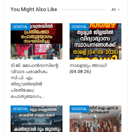
You Might Also Like
All
GENERAL
GENERAL
ടി.ജി. മോഹൻദാസിന്റെ
നാളെയും അവധി
വിവാദ പരാമർശം:
(04.08.26)
സി.പി. എം
തിരുവത്രയിൽ
പ്രതിഷേധ
പൊതുയോഗം…
GENERAL
GENERAL