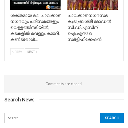
ശക്തമായ മഴ: ചാവക്കാട്
ചാവക്കാട് നഗരസഭ
നഗരവും പരിസരങ്ങളും
കുടുംബശ്രീ മോഡൽ
വെള്ളത്തിനടിയിൽ;
സി.ഡി.എസിന്
കടകളിൽ വെള്ളം കയറി,
ഐ.എസ്.ഒ
കൺട്രോൾ…
സർട്ടിഫിക്കേഷൻ
PREV
NEXT
Comments are closed.
Search News