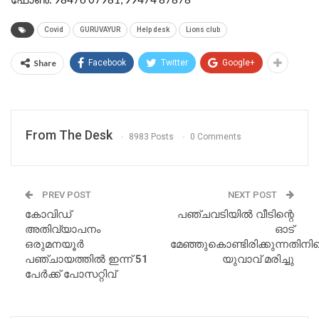
Covid
GURUVAYUR
Help desk
Lions club
Share
Facebook
Twitter
Google+
From The Desk
8983 Posts
0 Comments
PREV POST
NEXT POST
കോവിഡ്
പഞ്ചവടിയിൽ വീടിന്റെ
അതിവ്യാപനം
ഓട്
ഒരുമനയൂർ
മേഞ്ഞുകൊണ്ടിരിക്കുന്നതിനി
പഞ്ചായത്തിൽ ഇന്ന് 51
യുവാവ് മരിച്ചു
പേർക്ക് പോസറ്റിവ്