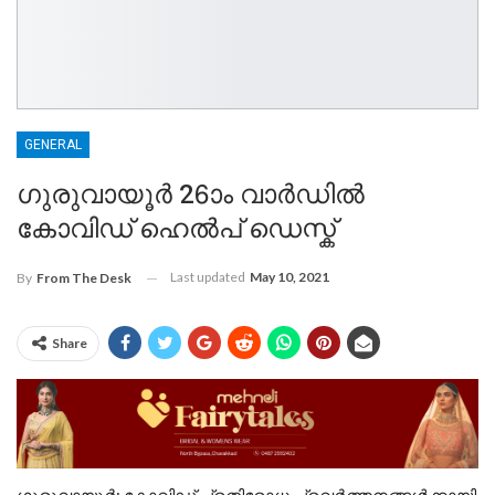
GENERAL
ഗുരുവായൂർ 26ാം വാർഡിൽ
കോവിഡ് ഹെൽപ് ഡെസ്ക്
Last updated
May 10, 2021
By
From The Desk
Share