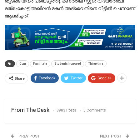
തുടങ്ങിയവർ പങ്കെടുത്തു. മണത്തല സ്കൂൾ വിദ്യാർത്ഥി
മത്രംകോട്ട് അഖിലൻ മകൻ അദ്വൈതിനെ വീട്ടിൽ ചെന്നാണ്
ആദരിച്ചത്.
Cpm
Facilitate
Students honored
Thiruvthra
Share
Facebook
Twitter
Google+
From The Desk
8983 Posts
0 Comments
PREV POST
NEXT POST