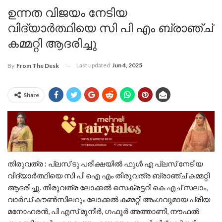
ഉന്നത വിജയം നേടിയ
വിദ്യാർത്ഥിയെ സി പി എം ബ്രാഞ്ച്
കമ്മറ്റി ആദരിച്ചു
Last updated
Jun 4, 2025
By
From The Desk
Share
തിരുവത്ര : പ്ലസ് ടു പരീക്ഷയിൽ ഫുൾ എ പ്ലസ് നേടിയ
വിദ്യാർത്ഥിയെ സി പി ഐ എം തിരുവത്ര ബ്രാഞ്ച് കമ്മറ്റി
ആദരിച്ചു. തിരുവത്ര ലോക്കൽ സെക്രട്ടറി കെ എച് സലാം,
വാർഡ് കൗൺസിലറും ലോക്കൽ കമ്മറ്റി അംഗവുമായ പ്രിയ
മനോഹരൻ, പി എസ് മുനീർ, ഗഫൂർ അത്താണി, നൗഫൽ