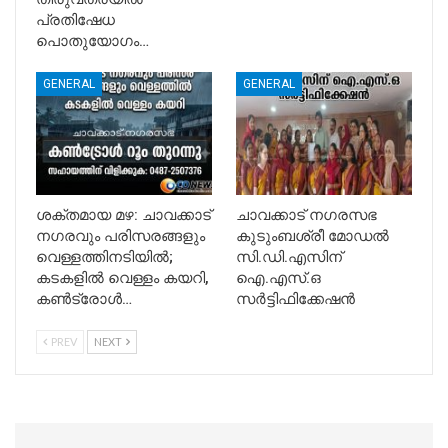
പ്രതിഷേധ
പൊതുയോഗം…
GENERAL
GENERAL
ശക്തമായ മഴ: ചാവക്കാട്
ചാവക്കാട് നഗരസഭ
നഗരവും പരിസരങ്ങളും
കുടുംബശ്രീ മോഡൽ
വെള്ളത്തിനടിയിൽ;
സി.ഡി.എസിന്
കടകളിൽ വെള്ളം കയറി,
ഐ.എസ്.ഒ
കൺട്രോൾ…
സർട്ടിഫിക്കേഷൻ
PREV
NEXT