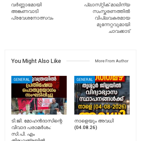
വർണ്ണാഭമായി
പ്ലാസ്‌റ്റിക് മാലിന്യ
അങ്കണവാടി
സംസ്കരണത്തിൽ
പ്രവേശനോത്സവം
വിപ്ലവകരമായ
മുന്നേറ്റവുമായി
ചാവക്കാട്
You Might Also Like
More From Author
GENERAL
GENERAL
ടി.ജി. മോഹൻദാസിന്റെ
നാളെയും അവധി
വിവാദ പരാമർശം:
(04.08.26)
സി.പി. എം
തിരുവത്രയിൽ