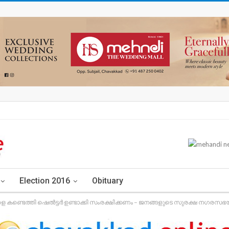
Election 2016
Obituary
ണ്ടെത്തി ഷെൽട്ടർ ഉണ്ടാക്കി സംരക്ഷിക്കണം – ജനങ്ങളുടെ സുരക്ഷ നഗരസ