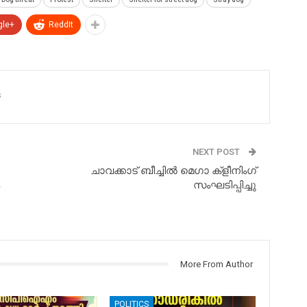
gle+
ReddIt
s
NEXT POST
ചാവക്കാട് ബീച്ചിൽ മെഗാ ക്ളീനിംഗ്
സംഘടിപ്പിച്ചു
More From Author
POLITICS