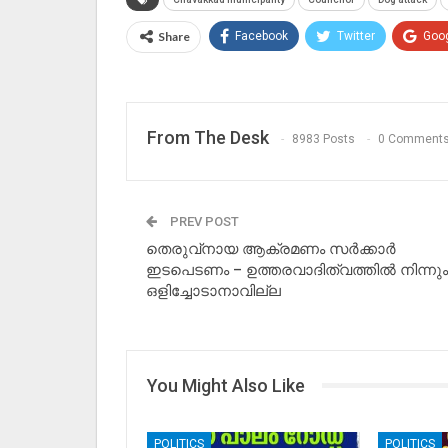
Share
Facebook
Twitter
Goo
From The Desk
8983 Posts
0 Comment
PREV POST
തെരുവ്നായ ആക്രമണം സർക്കാർ
ഇടപെടണം – ഉത്തരവാദിത്വത്തിൽ നിന്നും
ഒളിച്ചോടാനാവില്ല
You Might Also Like
POLITICS
POLITICS