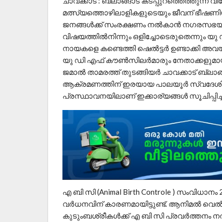
ചാവക്കാട് : ബ്ലാങ്ങാട് കടപ്പുറത്തെത്തുന
മത്സ്യത്തൊഴിലാളികളുടെയും ജീവന് ഭീഷണ
ജനങ്ങൾക്ക് സംരക്ഷണം നൽകാൻ നഗരസഭയ്
വിഷയത്തിൽനിന്നും ഒളിച്ചോടെരുതെന്നും
നായകളെ കണ്ടെത്തി ഷെൽട്ടർ ഉണ്ടാക്കി അ
യു ഡി എഫ് കൗൺസിലർമാരും നേതാക്കളുമായ 
ജമാൽ താമരത്ത് തുടങ്ങിയർ ചാവക്കാട് ബ്ലാങ
ആക്രമണത്തിന് ഇരയായ പാലയൂർ സ്വദേശിയാ
പ്രസ്ഥാവനയിലാണ് ഇക്കാര്യങ്ങൾ സൂചിപ്പിച്ച
എ ബി സി (Animal Birth Controle ) സംവിധ
വർധനവിന് കാരണമായിട്ടുണ്ട്. ആനിമൽ വെ
കുടുംബശ്രീകൾക്ക് എ ബി സി പ്രവർത്തനം 