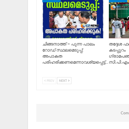
ചിങ്ങനാത്ത് – പുന്ന പാലം
തദ്ദേശ ഫണ്
റോഡ് സ്ഥലമെടുപ്പ്:
കടപ്പുറം
അപാകത
ഗ്രാമപഞ്
പരിഹരിക്കണമെന്നാവശ്യപ്പെട്ട്…
സി.പി.എ
PREV
NEXT
Comm