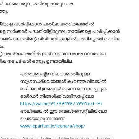
കാർ യാതൊരുനടപടിയും ഇതുവരെ
്ഞു.
കളെ പാർപ്പിക്കാൻ പഞ്ചായത്ത് തലത്തിൽ
ർക്കാർ പദ്ധതിയിട്ടിരുന്നു. നായ്ക്കളെ പാർപ്പിക്കാൻ
രം പഞ്ചായത്തിന്റെ വിവിധയിടങ്ങളിൽ അധികൃതർ ചെറിയ
ം.
ഷിന്റെ അധ്യക്ഷതയിൽ ഇത് സംബന്ധമായ ഉന്നതതല
ോഗിക നടപടികൾ ഒന്നും ഉണ്ടായില്ല.
അന്താരാഷ്ട്ര നിലവാരത്തിലുള്ള
സുഗന്ധദ്രവ്യങ്ങൾ കുറഞ്ഞ വിലയിൽ
ലഭിക്കാൻ ഇപ്പൊൾ തന്നെ ബന്ധപ്പെടുക.
ഓർഡർ നിങ്ങൾക്ക് വാട്സാപ്പിലോ
https://wa.me/917994987599?text=Hi
അല്ലെങ്കിൽ ഈ വെബ്സൈറ്റ് ലിങ്കിലോ
ചെയ്യാവുന്നതാണ്
www.leparfum.in/leonara/shop/
Dog threat
Protest
Shelter
Shelter for street dog
Stray dog