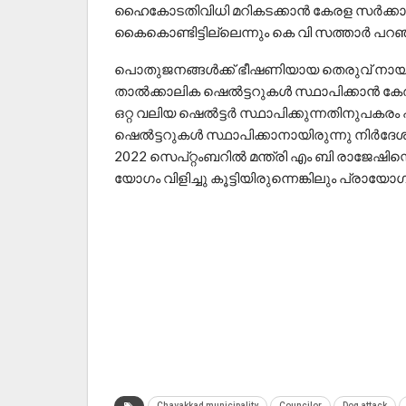
ഹൈകോടതിവിധി മറികടക്കാൻ കേരള സർക്
കൈകൊണ്ടിട്ടില്ലെന്നും കെ വി സത്താർ പറഞ
പൊതുജനങ്ങൾക്ക് ഭീഷണിയായ തെരുവ് നായ്ക്
താൽക്കാലിക ഷെൽട്ടറുകൾ സ്ഥാപിക്കാൻ കേരള സ
ഒറ്റ വലിയ ഷെൽട്ടർ സ്ഥാപിക്കുന്നതിനുപക
ഷെൽട്ടറുകൾ സ്ഥാപിക്കാനായിരുന്നു നിർദേശ
2022 സെപ്റ്റംബറിൽ മന്ത്രി എം ബി രാജേ
യോഗം വിളിച്ചു കൂട്ടിയിരുന്നെങ്കിലും പ്രായ
Chavakkad municipality
Councilor
Dog attack