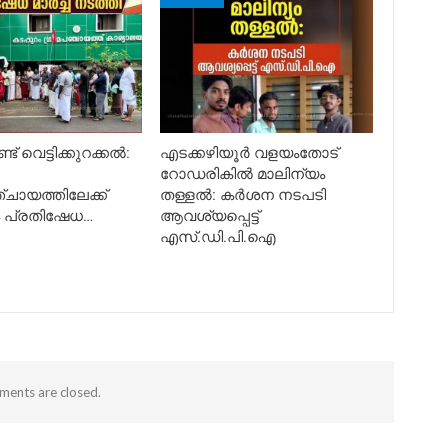
ട് വെട്ടിക്കുറക്കൽ:
എടക്കഴിയൂർ വളയംതോട്
റോഡരികിൽ മാലിന്യം
ചായത്തിലേക്ക്
തള്ളൽ: കർശന നടപടി
ം പ്രതിഷേധ…
ആവശ്യപ്പെട്ട്
എസ്.ഡി.പി.ഐ
ents are closed.