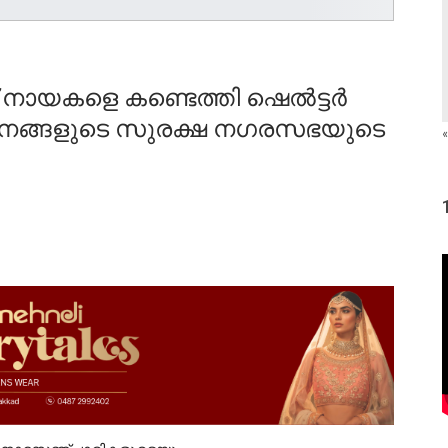
ായകളെ കണ്ടെത്തി ഷെൽട്ടർ
– ജനങ്ങളുടെ സുരക്ഷ നഗരസഭയുടെ
«