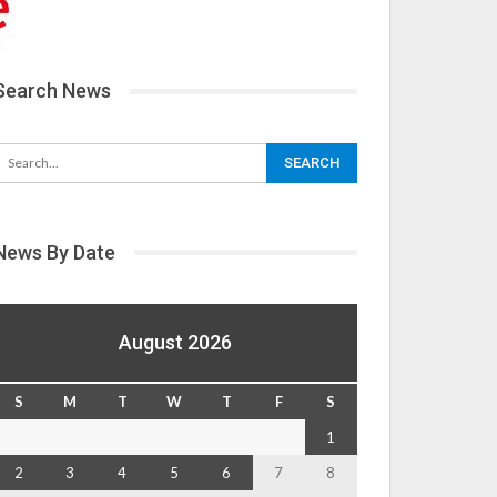
Search News
News By Date
August 2026
S
M
T
W
T
F
S
1
2
3
4
5
6
7
8