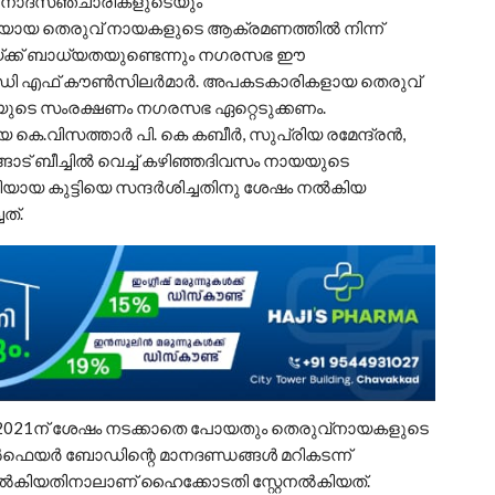
്ന വിനോദസഞ്ചാരികളുടെയും
ിയായ തെരുവ് നായകളുടെ ആക്രമണത്തിൽ നിന്ന്
ക്ക് ബാധ്യതയുണ്ടെന്നും നഗരസഭ ഈ
 യു ഡി എഫ് കൗൺസിലർമാർ. അപകടകാരികളായ തെരുവ്
വയുടെ സംരക്ഷണം നഗരസഭ ഏറ്റെടുക്കണം.
കെ.വിസത്താർ പി. കെ കബീർ, സുപ്രിയ രമേന്ദ്രൻ,
്ങാട് ബീച്ചിൽ വെച്ച് കഴിഞ്ഞദിവസം നായയുടെ
യ കുട്ടിയെ സന്ദർശിച്ചതിനു ശേഷം നൽകിയ
ത്.
ാനം 2021ന് ശേഷം നടക്കാതെ പോയതും തെരുവ്നായകളുടെ
ൽഫെയർ ബോഡിന്റെ മാനദണ്ഡങ്ങൾ മറികടന്ന്
നൽകിയതിനാലാണ് ഹൈക്കോടതി സ്റ്റേനൽകിയത്.