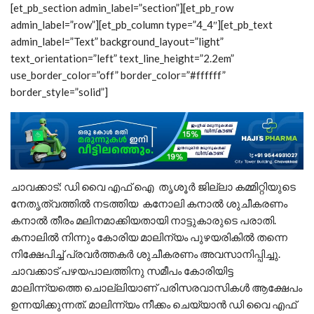
[et_pb_section admin_label=”section”][et_pb_row
admin_label=”row”][et_pb_column type=”4_4″][et_pb_text
admin_label=”Text” background_layout=”light”
text_orientation=”left” text_line_height=”2.2em”
use_border_color=”off” border_color=”#ffffff”
border_style=”solid”]
ചാവക്കാട്: ഡി വൈ എഫ് ഐ തൃശൂർ ജില്ലാ കമ്മിറ്റിയുടെ
നേതൃത്വത്തില്‍ നടത്തിയ കനോലി കനാൽ ശുചീകരണം
കനാല്‍ തീരം മലിനമാക്കിയതായി നാട്ടുകാരുടെ പരാതി.
കനാലില്‍ നിന്നും കോരിയ മാലിന്യം പുഴയരികില്‍ തന്നെ
നിക്ഷേപിച്ച് പ്രവര്‍ത്തകര്‍ ശുചീകരണം അവസാനിപ്പിച്ചു.
ചാവക്കാട് പഴയപാലത്തിനു സമീപം കോരിയിട്ട
മാലിന്ന്യത്തെ ചൊല്ലിയാണ് പരിസരവാസികള്‍ ആക്ഷേപം
ഉന്നയിക്കുന്നത്. മാലിന്ന്യം നീക്കം ചെയ്യാന്‍ ഡി വൈ എഫ്