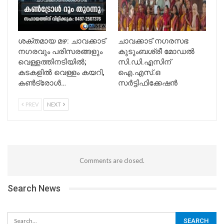
ശക്തമായ മഴ: ചാവക്കാട്
ചാവക്കാട് നഗരസഭ
നഗരവും പരിസരങ്ങളും
കുടുംബശ്രീ മോഡൽ
വെള്ളത്തിനടിയിൽ;
സി.ഡി.എസിന്
കടകളിൽ വെള്ളം കയറി,
ഐ.എസ്.ഒ
കൺട്രോൾ…
സർട്ടിഫിക്കേഷൻ
PREV
NEXT
Comments are closed.
Search News