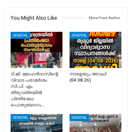
You Might Also Like
More From Author
GENERAL
GENERAL
ടി.ജി. മോഹൻദാസിന്റെ
നാളെയും അവധി
വിവാദ പരാമർശം:
(04.08.26)
സി.പി. എം
തിരുവത്രയിൽ
പ്രതിഷേധ
പൊതുയോഗം…
GENERAL
GENERAL