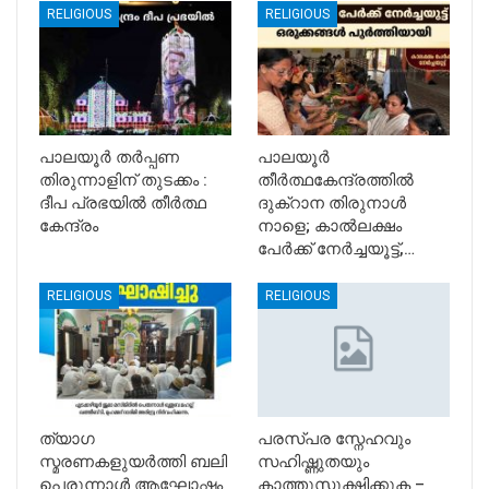
RELIGIOUS
RELIGIOUS
പാലയൂർ തർപ്പണ
പാലയൂർ
തിരുന്നാളിന് തുടക്കം :
തീർത്ഥകേന്ദ്രത്തിൽ
ദീപ പ്രഭയിൽ തീർത്ഥ
ദുക്റാന തിരുനാൾ
കേന്ദ്രം
നാളെ; കാൽലക്ഷം
പേർക്ക് നേർച്ചയൂട്ട്,…
RELIGIOUS
RELIGIOUS
ത്യാഗ
പരസ്പര സ്നേഹവും
സ്മരണകളുയർത്തി ബലി
സഹിഷ്ണുതയും
പെരുന്നാൾ ആഘോഷം
കാത്തുസൂക്ഷിക്കുക –