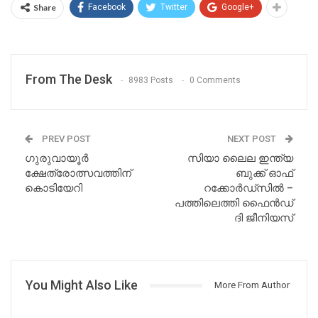
Share
Facebook
Twitter
Google+
From The Desk
8983 Posts
0 Comments
PREV POST
NEXT POST
ഗുരുവായൂർ
സിയാ ലൈല ഇന്ത്യ
ക്ഷേത്രോത്സവത്തിന്
ബുക്ക്‌ ഓഫ്
കൊടിയേറി
റക്കോർഡ്‌സിൽ –
പത്തിലെത്തി ഫൈൻഡ്
ദി ജീനിയസ്
You Might Also Like
More From Author