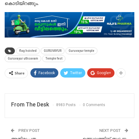
കൊടിയിറങ്ങും.
flag hoisted
GURUVAYUR
Guruvayur temple
Guruvayur uthsavam
Temple fest
Share
Facebook
Twitter
Google+
From The Desk
8983 Posts
0 Comments
PREV POST
NEXT POST