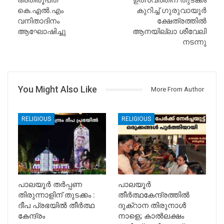
അതിരൂപത
ഉത്സവത്തിന് തുടക്കം
കെ.എൽ.എം
കുറിച്ച് ഗുരുവായൂർ
വനിതാദിനം
ക്ഷേത്രത്തിൽ
ആഘോഷിച്ചു
ആനയില്ലാ ശീവേലി
നടന്നു
You Might Also Like
More From Author
RELIGIOUS
RELIGIOUS
പാലയൂർ തർപ്പണ
പാലയൂർ
തിരുന്നാളിന് തുടക്കം :
തീർത്ഥകേന്ദ്രത്തിൽ
ദീപ പ്രഭയിൽ തീർത്ഥ
ദുക്റാന തിരുനാൾ
കേന്ദ്രം
നാളെ; കാൽലക്ഷം