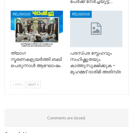
പേർക്ക് നേർച്ചയൂട്ട്,…
RELIGIOUS
RELIGIOUS
ത്യാഗ
പരസ്പര സ്നേഹവും
സ്മരണകളുയർത്തി ബലി
സഹിഷ്ണുതയും
പെരുന്നാൾ ആഘോഷം
കാത്തുസൂക്ഷിക്കുക –
മുഹമ്മദ് ദാരിമി അരിമ്പ്ര
PREV
NEXT
Comments are closed.