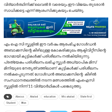
വിദ്യാർത്ഥിനിക്ക് ലെവൽ 8 വരെയും ഈ വിജയം തുടരാൻ
സാധിക്കട്ടെ എന്ന് ആശംസിക്കുകയും ചെയ്തു.
എം ഐ സി സ്കൂളിൽ ഈ വർഷം ആരംഭിച്ച ഗോൾഡൻ
അബാക്കസിന്റെ കീഴിലുള്ള കോകരിക്കുലം ആക്ടിവിറ്റീസിന്റെ
ഭാഗമായി കുട്ടികൾക്ക് പരിശീലനം നൽകിയിരുന്നു.
പ്രത്യേകം പരിശീലനം ലഭിച്ച സ്കൂൾ അധ്യാപിക മിസ്
മിനിയുടെ നേതൃത്വത്തിലാണ് കുട്ടികൾക്ക് പരിശീലനം
നൽകപ്പെടുന്നത്. ഗോൾഡൻ അബാക്കസിന്റെ കീഴിൽ
സംസ്ഥാനതലത്തിൽ നടന്ന മത്സരത്തിൽ എംഐസി
സ്കൂളിൽ നിന്ന് 11 വിദ്യാർഥികൾ പങ്കെടുത്തു.
Abacus
Akalad
education
Mic akalad
State first
Student
Won