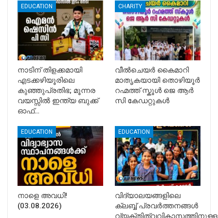
EDUCATION
CHARITY
നാടിന് തിളക്കമായി
വീൽചെയർ കൈമാറി
എടക്കഴിയൂരിലെ
മാതൃകയായി തൊഴിയൂർ
കുഞ്ഞുപ്രതിഭ; മൂന്നര
റഹ്മത്ത് സ്കൂൾ ജെ ആർ
വയസ്സിൽ ഇന്ത്യ ബുക്ക്
സി കേഡറ്റുകൾ
ഓഫ്…
EDUCATION
EDUCATION
നാളെ അവധി!
വിദ്യാലയങ്ങളിലെ
(03.08.2026)
ക്ലബ്ബ് പ്രവർത്തനങ്ങൾ
വ്യക്തിത്വവികാസത്തിനുള്ള