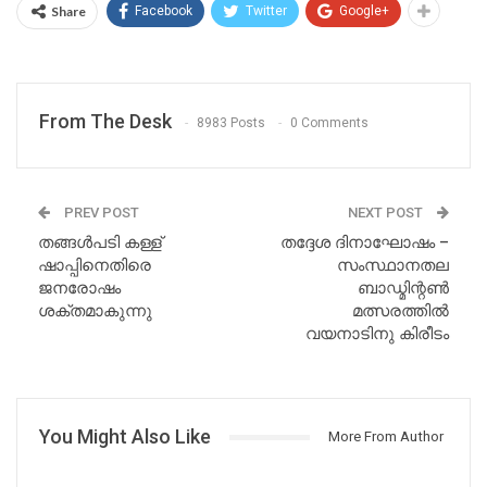
Share
Facebook
Twitter
Google+
From The Desk
8983 Posts
0 Comments
PREV POST
NEXT POST
തങ്ങൾപടി കള്ള്
തദ്ദേശ ദിനാഘോഷം –
ഷാപ്പിനെതിരെ
സംസ്ഥാനതല
ജനരോഷം
ബാഡ്മിന്റൺ
ശക്തമാകുന്നു
മത്സരത്തിൽ
വയനാടിനു കിരീടം
You Might Also Like
More From Author