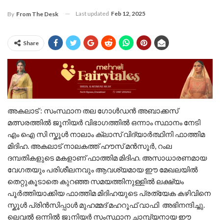
Last updated
Feb 12, 2025
By
From The Desk
Share
അകലാട് : സംസ്ഥാന തല ഗോൾഡൻ അബാക്കസ്
മത്സരത്തിൽ ജൂനിയർ വിഭാഗത്തിൽ ഒന്നാം സ്ഥാനം നേടി
എം ഐ സി സ്കൂൾ നാലാം ക്ലാസ് വിദ്യാർത്ഥിനി ഫാത്തിമ
മിദിഹ. അകലാട് നാലകത്ത് ഹൗസ് മൻസൂർ, റംല
ദമ്പതികളുടെ മകളാണ് ഫാത്തിമ മിദിഹ. അസാധാരണമായ
വേഗതയും പരിശീലനവും ആവശ്യമായ ഈ മേഖലയിൽ
തെറ്റുകൂടാതെ കുറഞ്ഞ സമയത്തിനുള്ളിൽ ലക്ഷ്യം
പൂർത്തിയാക്കിയ ഫാത്തിമ മിദിഹയുടെ പ്രത്യേക കഴിവിനെ
സ്കൂൾ പ്രിൻസിപ്പാൾ മുഹമ്മദ് മഹറൂഫ് വാഫി അഭിനന്ദിച്ചു.
ലെവൽ ഒന്നിൽ ജൂനിയർ സംസ്ഥാന ചാമ്പ്യനായ ഈ