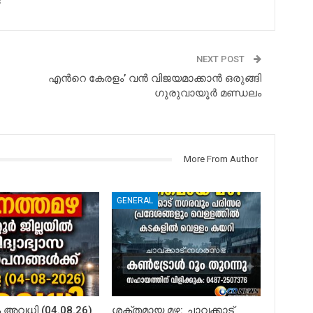
s
NEXT POST
എന്‍റെ കേരളം’ വൻ വിജയമാക്കാൻ ഒരുങ്ങി
ഗുരുവായൂര്‍ മണ്ഡലം
More From Author
GENERAL
അവധി (04.08.26)
ശക്തമായ മഴ: ചാവക്കാട്