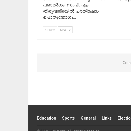
പരാമർശം: സി.പി. എം
തിരുവത്രയിൽ പ്രതിഷേധ
പൊതുയോഗം…
PREV
NEXT
Comm
Education
Sports
General
Links
Electi