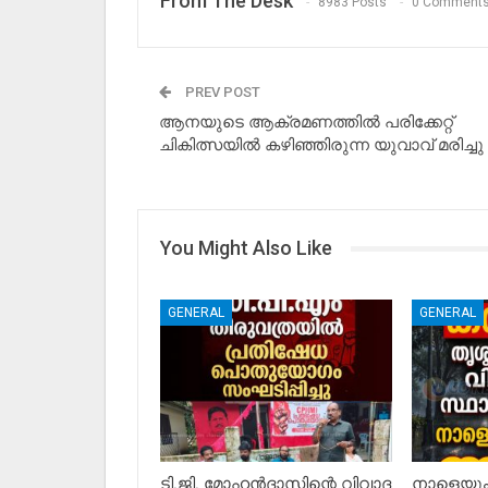
From The Desk
8983 Posts
0 Comment
PREV POST
ആനയുടെ ആക്രമണത്തിൽ പരിക്കേറ്റ്
ചികിത്സയിൽ കഴിഞ്ഞിരുന്ന യുവാവ് മരിച്ചു
You Might Also Like
GENERAL
GENERAL
ടി.ജി. മോഹൻദാസിന്റെ വിവാദ
നാളെയും 