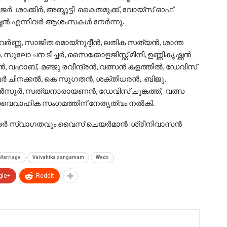
 ശാക്കിർ, അബ്ദുട്ടി കൈതമുക്ക്, വോയ്സ് ഓഫ്
ണൻ എന്നിവർ ആശംസകൾ നേർന്നു.
ർണ്ണ, സാജിത മൊയ്നുദ്ദീൻ, ലതിക സത്യൻ, ശാന്ത
ുലോചന ടീച്ചർ, സൈക്കോളജിസ്റ്റ് മിനി, ഉണ്ണികൃഷ്ണൻ
ൻ, വഹാബ്, മഞ്ജു രവീന്ദ്രൻ, വത്സൻ കളത്തിൽ, ഡേവിസ്
ക്ബർ ചിനക്കൽ, കെ സുഗതൻ, ശക്തിധരൻ, ബിജു,
ർ, സത്യനാരായണൻ, ഡേവിസ് ചുങ്കത്ത്, വത്സ
വൈവാഹിക സംഗമത്തിന് നേതൃത്വം നൽകി.
ര്യർ സ്വാഗതവും വൈസ് ചെയർമാൻ ശ്രീനിവാസൻ
Marriage
Vaivahika sangamam
Weds
gle+
ReddIt