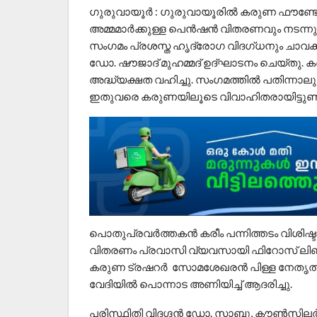
ഗുരുവായൂർ : ഗുരുവായൂരിൽ കരുണ ഫൗണ്ട
അമ്മമാർക്കുള്ള പെൻഷൻ വിതരണവും നടന്നു. ഗ
സംഗമം പ്രശസ്ത ഹൃദ്രോഗ വിദഗ്ധനും ചാവക്
ഡോ. ഷൗജാദ് മുഹമ്മദ് ഉദ്ഘാടനം ചെയ്തു
അദ്ധ്യക്ഷത വഹിച്ചു. സംഗമത്തിൽ പതിന്നാലു
ഇതുവരെ കരുണയിലൂടെ വിവാഹിതരായിട്ടുണ്ട്
പൊതുപ്രവർത്തകൻ കരീം പന്നിത്തടം വിശിഷ്ട
വിതരണം പ്രവാസി വ്യവസായി ഫിറോസ് ലിബ
കരുണ ട്രഷറർ സോമശേഖരൻ പിള്ള നേതൃത്വ
വേദിയിൽ പൊന്നാട അണിയിച്ച് ആദരിച്ചു.
പരിസ്ഥിതി വിദഗ്ദൻ ഡോ. സാബു, കൗൺസിലർ ര