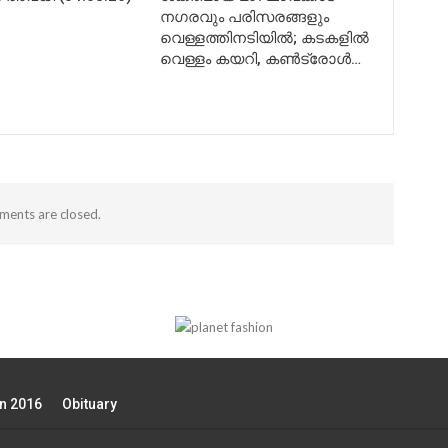
നഗരവും പരിസരങ്ങളും
വെള്ളത്തിനടിയിൽ; കടകളിൽ
വെള്ളം കയറി, കൺട്രോൾ…
ents are closed.
on 2016
Obituary