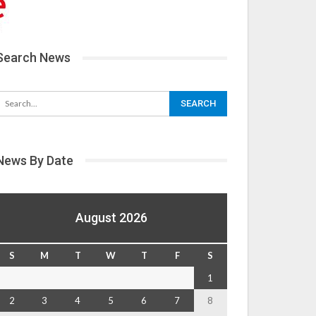
Search News
News By Date
August 2026
S
M
T
W
T
F
S
1
2
3
4
5
6
7
8