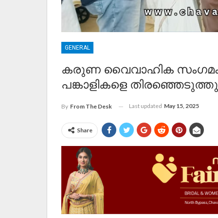
GENERAL
കരുണ വൈവാഹിക സംഗമം 20
പങ്കാളികളെ തിരഞ്ഞെടുത്തു
Last updated
May 15, 2025
By
From The Desk
Share