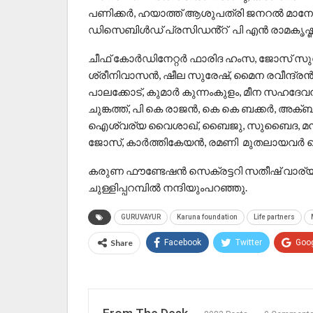
പണിക്കർ, ഹയാത്ത് ആശുപത്രി ജനറൽ മാനേജർ
ഡിസെബിൾഡ് പ്രസിഡൻ്റ് പി എൻ രാമകൃഷ്
ചീഫ് കോർഡിനേറ്റർ ഫാരിദ ഹംസ, ജോസ് സുവ
ശ്രീനിവാസൻ, ഷീല സുരേഷ്, മൈന രവീന്ദ്രൻ, സ
പാലക്കോട്, കുമാർ കുന്നംകുളം, മീന സഹദേവ
ചുങ്കത്ത്, പി കെ രാജൻ, കെ കെ ബക്കർ, അ
ഐശ്വര്യ വൈശാഖ്, ബൈജു, സുബൈദ, മൻസൂ
ജോസ്, കാർത്തികേയൻ, രമണി മുതലായവർ 
കരുണ ഫൗണ്ടേഷൻ സെക്രട്ടറി സതീഷ് വാ
ചുള്ളിപ്പറമ്പിൽ നന്ദിയുംപറഞ്ഞു.
GURUVAYUR
Karuna foundation
Life partners
Share
Facebook
Twitter
Goo