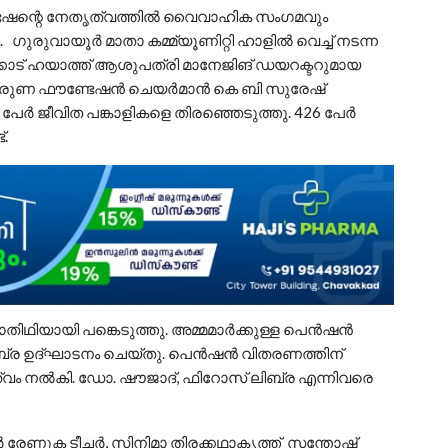
േഷന്റെ നേതൃത്വത്തിൽ വൈവാഹിക സംഗമവും
ുരുവായൂർ മാതാ കമ്മ്യൂണിറ്റി ഹാളിൽ വെച്ച് നടന്ന
കാട് ഹയാത്ത് ആശുപത്രി മാനേജിങ് ഡയറക്ടറുമായ
. കരുണ ഫൗണ്ടേഷൻ ചെയർമാൻ കെ ബി സുരേഷ്
 പേർ ജീവിത പങ്കാളികളെ തിരഞ്ഞെടുത്തു. 426 പേർ
.
ാതിഥിയായി പങ്കെടുത്തു. അമ്മമാർക്കുള്ള പെൻഷൻ
്ര ഉദ്ഘാടനം ചെയ്തു. പെൻഷൻ വിതരണത്തിന്
ം നൽകി. ഡോ. ഷൗജാദ്, ഫിറോസ് ലിബ്ര എന്നിവരെ
േണുക ടീച്ചർ, സിനിമാ തിരക്കഥാകൃത്ത് സന്തോഷ്