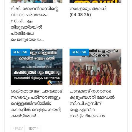
ടി.ജി. മോഹൻദാസിന്റെ
നാളെയും അവധി
വിവാദ പരാമർശം:
(04.08.26)
സി.പി. എം
തിരുവത്രയിൽ
പ്രതിഷേധ
പൊതുയോഗം…
GENERAL
GENERAL
ശക്തമായ മഴ: ചാവക്കാട്
ചാവക്കാട് നഗരസഭ
നഗരവും പരിസരങ്ങളും
കുടുംബശ്രീ മോഡൽ
വെള്ളത്തിനടിയിൽ;
സി.ഡി.എസിന്
കടകളിൽ വെള്ളം കയറി,
ഐ.എസ്.ഒ
കൺട്രോൾ…
സർട്ടിഫിക്കേഷൻ
PREV
NEXT