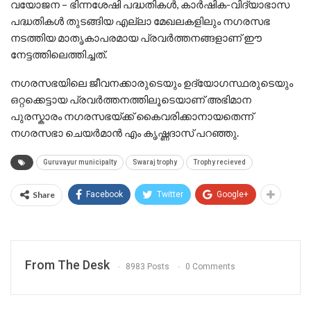
വയോജന – ഭിന്നശേഷി പദ്ധതികൾ, കാർഷിക-വിദ്യാഭാസ
പദ്ധതികൾ തുടങ്ങിയ എല്ലാ മേഖലകളിലും നഗരസഭ
നടത്തിയ മാതൃകാപരമായ പ്രവർത്തനങ്ങളാണ് ഈ
നേട്ടത്തിലെത്തിച്ചത്.
നഗരസഭയിലെ ജീവനക്കാരുടെയും ഉദ്യോഗസ്ഥരുടെയും
ഒറ്റക്കെട്ടായ പ്രവർത്തനത്തിലൂടെയാണ് അഭിമാന
പുരസ്കാരം നഗരസഭയ്ക്ക് കൈവരിക്കാനായതെന്ന്
നഗരസഭാ ചെയർമാൻ എം കൃഷ്ണദാസ് പറഞ്ഞു.
Guruvayur municipalty
Swaraj trophy
Trophy recieved
Share
Facebook
Twitter
Google+
From The Desk
8983 Posts
0 Comments