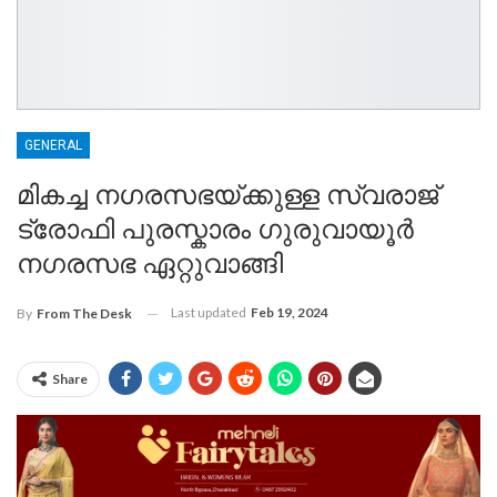
GENERAL
മികച്ച നഗരസഭയ്ക്കുള്ള സ്വരാജ്
ട്രോഫി പുരസ്കാരം ഗുരുവായൂർ
നഗരസഭ ഏറ്റുവാങ്ങി
Last updated
Feb 19, 2024
By
From The Desk
Share