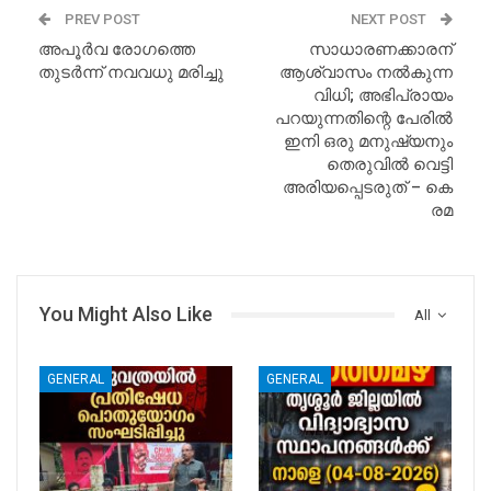
PREV POST
NEXT POST
അപൂർവ രോഗത്തെ
സാധാരണക്കാരന്
തുടർന്ന് നവവധു മരിച്ചു
ആശ്വാസം നൽകുന്ന
വിധി; അഭിപ്രായം
പറയുന്നതിന്റെ പേരിൽ
ഇനി ഒരു മനുഷ്യനും
തെരുവിൽ വെട്ടി
അരിയപ്പെടരുത് – കെ
രമ
You Might Also Like
All
GENERAL
GENERAL