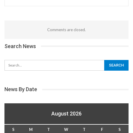
Comments are closed.
Search News
News By Date
August 2026
S
M
T
W
T
F
S