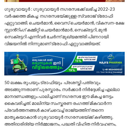
ഗുരുവായൂർ : ഗുരുവായൂർ നഗരസഭക്ക് ലഭിച്ച 2022-23
വര്‍ഷത്തെ മികച്ച നഗരസഭയ്ക്കുള്ള സ്വരാജ് ട്രോഫി
ഏറ്റുവാങ്ങി. ചെയർമാൻ, വൈസ് ചെയർമാൻ, വികസന-ക്ഷേ
സ്റ്റാൻ്റിംഗ് കമ്മിറ്റി ചെയർമാൻമാർ, സെക്രട്ടറി, മുൻ
സെക്രട്ടറി എന്നിവർ ചേർന്ന് മുഖ്യമന്ത്രി പിണറായി
വിജയനിൽ നിന്നുമാണ് ട്രോഫി ഏറ്റുവാങ്ങിയത്.
50 ലക്ഷം രൂപയും ട്രാഫിയും പ്രശസ്തി പത്രവും
അടങ്ങുന്നതാണ് പുരസ്കാരം. സർക്കാർ നിർദ്ദേശിച്ച എല്ലാ
മാനദണ്ഡങ്ങളും പാലിച്ചാണ് നഗരസഭ ഈ മികച്ച നേട്ടം
കൈവരിച്ചത്. മാലിന്യ സംസ്കരണ രംഗത്ത് മികവാർന്ന
പ്രവർത്തനങ്ങൾ കാഴ്ചവെച്ച് രാജ്യത്തിന് തന്നെ
മാതൃകയാകാൻ ഗുരുവായൂർ നഗരസഭയ്ക്ക് കഴിഞ്ഞു.
അതിദാരിദ്ര്യ നിർമ്മാജനം, പദ്ധതി വിഹിത നിർവഹണം,