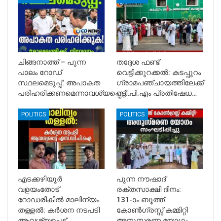
ചിങ്ങനാത്ത് – പുന്ന
തദ്ദേശ ഫണ്ട്
പാലം റോഡ്
വെട്ടിക്കുറക്കൽ: കടപ്പുറം
സ്ഥലമെടുപ്പ്: അപാകത
ഗ്രാമപഞ്ചായത്തിലേക്ക്
പരിഹരിക്കണമെന്നാവശ്യപ്പെട്ട്…
സി.പി.എം പ്രതിഷേധ…
POLITICS
POLITICS
എടക്കഴിയൂർ
പുന്ന നൗഷാദ്
വളയംതോട്
രക്തസാക്ഷി ദിനം:
റോഡരികിൽ മാലിന്യം
131-ാം ബൂത്ത്
തള്ളൽ: കർശന നടപടി
കോൺഗ്രസ്സ് കമ്മിറ്റി
ആവശ്യപ്പെട്ട്
അനുസ്മരണ യോഗം…