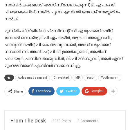
സാബിർ കടങ്ങോട്, അസീസ് മന്ദലാംകുന്ന്, ടി. എ ഫഹദ്,
പി.ജെ ജെഫീഖ്, സജീർ പുന്ന എന്നിവർ ജാഥക്ക് നേതൃത്വം
നൽകി.
മുസ്ലിം ലീഗ് ജില്ലാ പ്രസിഡന്റ് സി.എ മുഹമ്മദ് റഷീദ്,
ജനറൽ സെക്രട്ടറി പി.എം അമീർ, ആർ വി അബ്ദുറഹീം,
ഹാറൂൺ റഷീദ്, പി.കെ അബൂബക്കർ, അഡ്വ മുഹമ്മദ്‌
ഗസാലി സി. അഷ്റഫ്, പി. വി ഉമ്മർകുഞ്ഞി, ആരിഫ്
പാലയൂർ, ഹസീന താജൂദ്ധീൻ, വി. പി മൻസുറലി, ആർ എസ്
മുഹമ്മദ്‌ മോൻ എന്നിവർ സംബന്ധിച്ചു.
Abdusamad samdani
Chavakkad
MP
Youth
Youth march
Share
Facebook
Twitter
Google+
From The Desk
8983 Posts
0 Comments