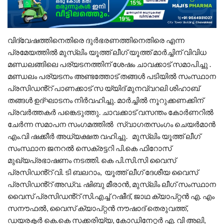
വിദ്വേഷത്തിനെതിരെ ദുർഭരണത്തിനെതിരെ എന്ന
പ്രമേയത്തിൽ മുസ്‌ലിം യൂത്ത് ലീഗ് യൂത്ത് മാർച്ചിന് വിവിധ
മണ്ഡലങ്ങിലെ പര്യടനത്തിന് ശേഷം ചാവക്കാട് സമാപിച്ചു .
മണ്ഡലം പര്യടനം അണ്ടത്തോട് തങ്ങൾ പടിയിൽ സംസ്ഥാന
പ്രസിഡൻ്റ് പാണക്കാട് സ യ്യിദ് മുനവ്വറലി ശിഹാബ്
തങ്ങൾ ഉദ്ഘാടനം നിർവഹിച്ചു. മാർച്ചിൽ നൂറുക്കണക്കിന്
പ്രവർത്തകർ പങ്കെടുത്തു. ചാവക്കാട് വസന്തം കോർണറിൽ
ചേർന്ന സമാപന സംഗമത്തിൽ സ്വാഗതസംഗം ചെയർമാൻ
എം.വി ഷക്കീർ അധ്യക്ഷത വഹിച്ചു. മുസ്‌ലിം യൂത്ത് ലീഗ്
സംസ്ഥാന ജനറൽ സെക്രട്ടറി പി.കെ ഫിറോസ്
മുഖ്യപ്രഭാഷണം നടത്തി. കെ പി.സി.സി വൈസ്
പ്രസിഡൻ്റ് വി. ടി ബലറാം, യൂത്ത് ലീഗ് ദേശീയ വൈസ്
പ്രസിഡൻ്റ് അഡ്വ. ഷിബു മീരാൻ, മുസ്ലിം ലീഗ് സംസ്ഥാന
വൈസ് പ്രസിഡൻ്റ് സി.എച്ച് റഷീദ്, ജാഥ ക്യാപ്റ്റൻ എ. എം
സനൗഫൽ, വൈസ് ക്യാപ്റ്റൻ നൗഷാദ് തെരുവത്ത്,
ഡയരക്ടർ കെ.കെ സക്കരിയ്യ, കോഡിനേറ്റർ എ. വി അലി,