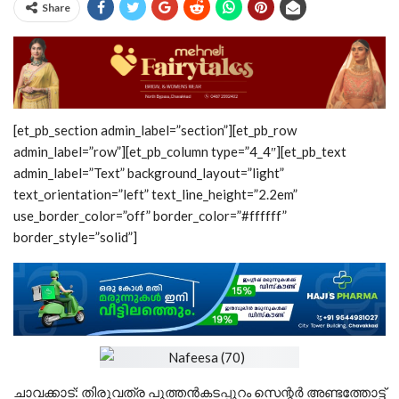
Share
[et_pb_section admin_label=”section”][et_pb_row
admin_label=”row”][et_pb_column type=”4_4″][et_pb_text
admin_label=”Text” background_layout=”light”
text_orientation=”left” text_line_height=”2.2em”
use_border_color=”off” border_color=”#ffffff”
border_style=”solid”]
ചാവക്കാട്: തിരുവത്ര പുത്തന്‍കടപ്പുറം സെന്റര്‍ അണ്ടത്തോട്ട്