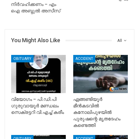
നിര്‍വഹിക്കണം – എം
ഐ അബ്ദുല്‍ അസീസ്‌
You Might Also Like
All
OBITUARY
ACCIDENT
വിയോഗം – പി.ഡി.പി
ഏങ്ങണ്ടിയൂർ
ഗുരുവായൂർ മണ്ഡലം
മീൻകടവിൽ
സെക്രട്ടറി വി.എച്ച് കരീം
കനോലിപുഴയിൽ
പുരുഷന്റെ മൃതദേഹം
കണ്ടെത്തി
OBITUARY
ACCIDENT