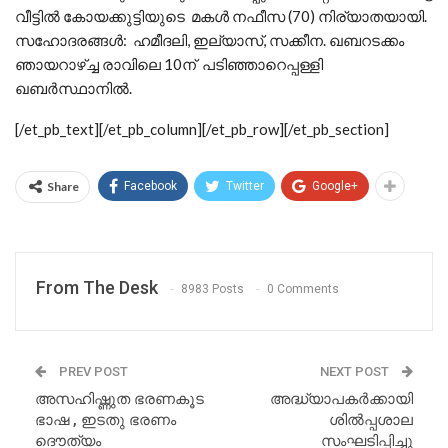
വീട്ടില്‍ കോയക്കുട്ടിയുടെ മകള്‍ നഫീസ (70) നിര്യാതയായി.
സഹോദരങ്ങള്‍: ഹമീദലി, ഇല്യാസ്, സക്കീന. ഖബറടക്കം
ഞായറാഴ്ച്ച രാവിലെ 10ന് പടിഞ്ഞാറെപ്പള്ളി
ഖബര്‍സ്ഥാനില്‍.
[/et_pb_text][/et_pb_column][/et_pb_row][/et_pb_section]
Share
Facebook
Twitter
Google+
From The Desk
8983 Posts
0 Comments
PREV POST
NEXT POST
അസഹിഷ്ണുത ഭരണകൂട
അദ്ധ്യാപകര്‍ക്കായി
ഭാഷ , ഇടതു ഭരണം
ശില്‍പ്പശാല
ദൌത്യം
സംഘടിപ്പിച്ചു