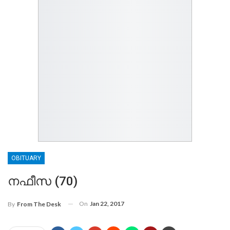
OBITUARY
നഫീസ (70)
On
Jan 22, 2017
By
From The Desk