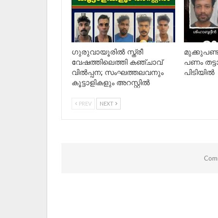
ഗുരുവായൂരിൽ സ്ത്രീ
മുക്കുപണ്
വേഷത്തിലെത്തി കഞ്ചാവ്
പണം തട്ട
വിൽപ്പന; സംഘത്തലവനും
പിടിയിൽ
കൂട്ടാളികളും അറസ്റ്റിൽ
PREV
NEXT
Comm