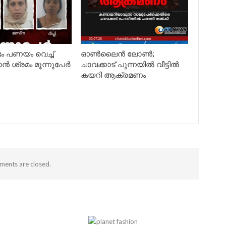
ടം പണയം വെച്ച്
ഓൺലൈൻ ലോൺ;
ാൻ ശ്രമം മൂന്നുപേർ
ചാവക്കാട് പുന്നയിൽ വീട്ടിൽ
കയറി ആക്രമണം
ents are closed.