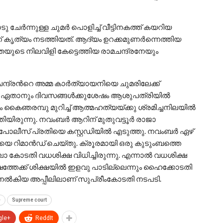
്‍ന്നുള്ള ചുമര്‍ പൊളിച്ച് വീട്ടിനകത്ത് കയറിയ
 കൃത്യം നടത്തിയത്. ആദ്യം ഉറക്കമുണര്‍ന്നെത്തിയ
 ലതയുടെ നിലവിളി കേട്ടെത്തിയ രാമചന്ദ്രനേയും
്ദ്രന്‍റെ അമ്മ കാര്‍ത്യായനിയെ ചുമരിലേക്ക്
 ഇവര്‍ ഏതാനും ദിവസങ്ങള്‍ക്കുശേഷം ആശുപത്രിയില്‍
ഷം കൈഞരമ്പു മുറിച്ച് ആത്മഹത്യയ്‌ക്കു ശ്രമിച്ചനിലയിൽ
ിയിരുന്നു. നവംബർ ആറിന് മുതുവട്ടൂർ രാജാ
പോലീസ് പ്രതിയെ കസ്റ്റഡിയിൽ എടുത്തു. നവംബർ ഏഴ്
യെ റിമാൻഡ് ചെയ്തു. ക്രൂരമായി ഒരു കുടുംബത്തെ
്ലാ കോടതി വധശിക്ഷ വിധിച്ചിരുന്നു. എന്നാല്‍ വധശിക്ഷ
ഷത്തേക്ക് ശിക്ഷയിൽ ഇളവു പാടില്ലെന്നും ഹൈക്കോടതി
 നൽകിയ അപ്പീലിലാണ് സുപ്രീംകോടതി നടപടി.
e
Supreme court
gle+
ReddIt