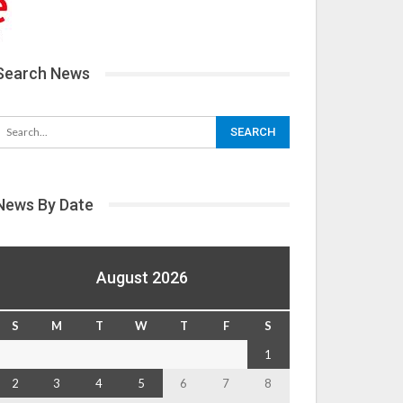
Search News
News By Date
August 2026
S
M
T
W
T
F
S
1
2
3
4
5
6
7
8