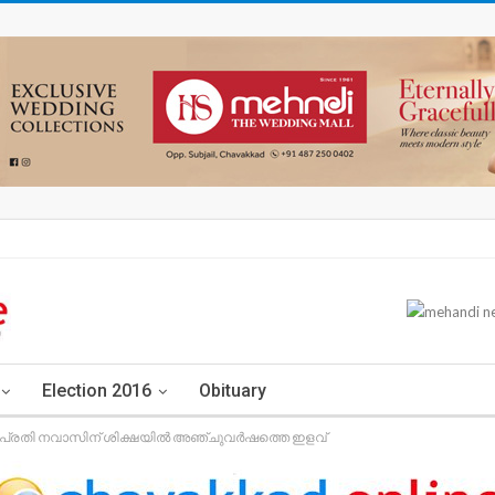
Election 2016
Obituary
ല – പ്രതി നവാസിന് ശിക്ഷയിൽ അഞ്ചുവർഷത്തെ ഇളവ്