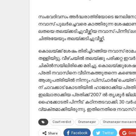
സംഭവദിവസം അര്‍ദ്ധരാത്രിയോടെ ജനലിനോടു ചേര
നവാസ് പുലര്‍ച്ചെവരെ കാത്തിരുന്ന ശേഷമാണ്
ലതയെ തലയ്ക്കടിച്ചുവീഴ്ത്തിയ നവാസ് പിന്നീട്
ചിത്രയേയും തലയ്ക്കടിച്ചുവീഴ്ത്തി.
കൊലയ്ക്ക് ശേഷം തിരിച്ചിറങ്ങിയ നവാസ് രാമചന
തള്ളിയിട്ടു. വീഴ്ചയില്‍ തലയ്ക്കു പരിക്കറ്റ
ചികില്‍സയിലിരിക്കെ മരിച്ചു. കൊലയ്‌ക്കുശേ
പ്രതി നവാസിനെ വീടിനകത്തുതന്നെ കണ്ടെത്ത
ആശുപത്രിയിൽ നിന്നും ഡിസ്ചാർജ് ചെയ്ത് 
ന് ചാവക്കാട് കോടതിയിൽ ഹാജരാക്കിയ പ്രതി
ഇല്ലാതാക്കിയ പ്രതിക്ക് 2007 ല്‍ തൃശൂർ ജില
ഹൈക്കോടതി പിന്നീട് കഠിനതടവാക്കി. 30 വർ
വ്യക്തമാക്കിയിരുന്നു. ഇതിനെതിരെ നവാസ്
Court verdict
Orumanayur
Orumanayur massacr
Share
Facebook
Twitter
Goo