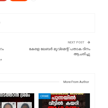
s
NEXT POST
റം
കേരള ലേബർ മൂവ്മെന്റ് പതാക ദിനം
ആചരിച്ചു
ം
More From Author
CRIME