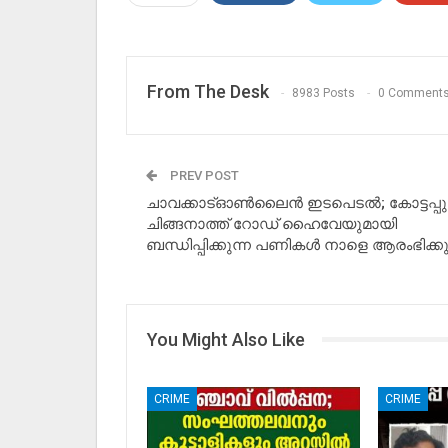
From The Desk
8983 Posts
0 Comment
PREV POST
ചാവക്കാട്ഓൺലൈൻ ഇടപെടൽ; കോട്ടപ്പു
ചിങ്ങനാത്ത് റോഡ് ഹൈവേയുമായി
ബന്ധിപ്പിക്കുന്ന പണികൾ നാളെ ആരംഭിക്കു
You Might Also Like
CRIME
CRIME