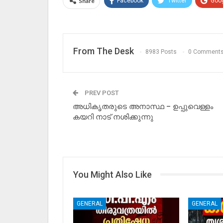
Share
Facebook
Twitter
Goo
From The Desk
8983 Posts
0 Comment
PREV POST
അധികൃതരുടെ അനാസ്ഥ – ഉപ്പുവെള്ളം
കയറി നാട് നശിക്കുന്നു
You Might Also Like
GENERAL
GENERAL