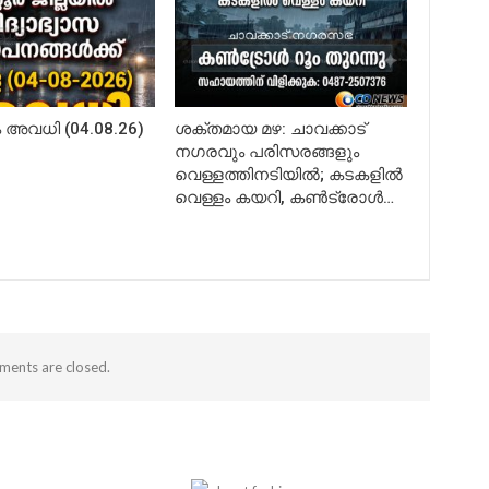
അവധി (04.08.26)
ശക്തമായ മഴ: ചാവക്കാട്
നഗരവും പരിസരങ്ങളും
വെള്ളത്തിനടിയിൽ; കടകളിൽ
വെള്ളം കയറി, കൺട്രോൾ…
ents are closed.