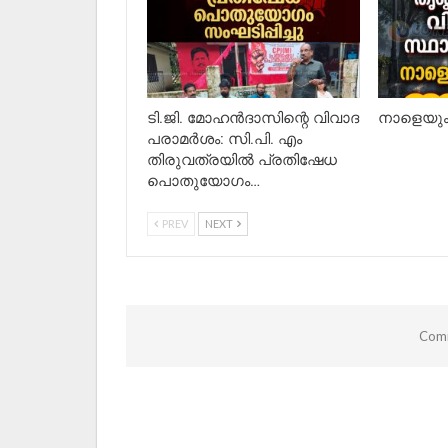
ടി.ജി. മോഹൻദാസിന്റെ വിവാദ
നാളെയും 
പരാമർശം: സി.പി. എം
തിരുവത്രയിൽ പ്രതിഷേധ
പൊതുയോഗം…
PREV
NEXT
Comm