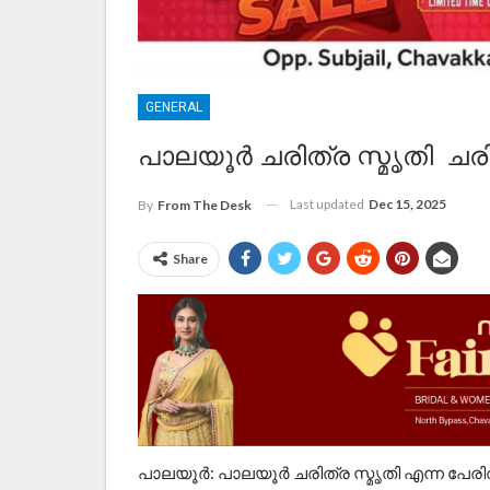
GENERAL
പാലയൂർ ചരിത്ര സ്മൃതി ചര
Last updated
Dec 15, 2025
By
From The Desk
Share
പാലയൂർ: പാലയൂർ ചരിത്ര സ്മൃതി എന്ന പേര