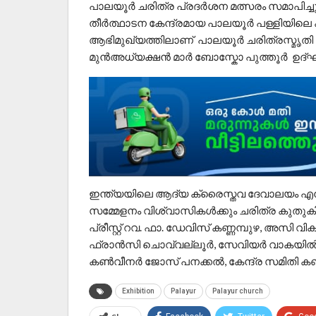
പാലയൂർ ചരിത്ര പ്രദർശന മത്സരം സമാപിച്ചു.
തീർത്ഥാടന കേന്ദ്രമായ പാലയൂർ പള്ളിയിലെ ക
ആഭിമുഖ്യത്തിലാണ് പാലയൂർ ചരിത്രസ്മൃതി
മുൻഅധ്യക്ഷൻ മാർ ബോസ്കോ പുത്തൂർ ഉദ്ഘ
ഇന്ത്യയിലെ ആദ്യ ക്രൈസ്തവ ദേവാലയം എന്നറ
സമ്മേളനം വിശ്വാസികൾക്കും ചരിത്ര കുതുകി
പ്രീസ്റ്റ് റവ. ഫാ. ഡേവിസ് കണ്ണമ്പുഴ, അസി 
ഫ്രാൻസി ചൊവ്വല്ലൂർ, സേവിയർ വാകയിൽ,
കൺവീനർ ജോസ് പനക്കൽ, കേന്ദ്ര സമിതി കൺവീ
Exhibition
Palayur
Palayur church