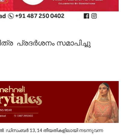
ിത്ര പ്രദർശനം സമാപിച്ചു
ിൽ ഡിസംബർ 13, 14 തീയതികളിലായി നടന്നുവന്ന