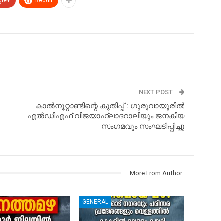
gle+
ReddIt
s
NEXT POST
കാല്‍നൂറ്റാണ്ടിന്റെ കുതിപ്പ് : ഗുരുവായൂരിൽ
എൽഡിഎഫ് വിജയാഹ്ലാദറാലിയും ജനകീയ
സംഗമവും സംഘടിപ്പിച്ചു
More From Author
GENERAL