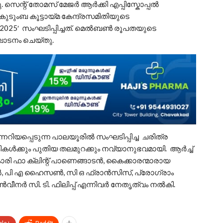
 സെന്റ് തോമസ് മേജർ ആർക്കി എപ്പിസ്കോപ്പൽ
ുടുംബ കൂട്ടായ്മ കേന്ദ്രസമിതിയുടെ
 2025′ സംഘടിപ്പിച്ചത്. മെൽബൺ രൂപതയുടെ
ാടനം ചെയ്തു.
ിയപ്പെടുന്ന പാലയൂരിൽ സംഘടിപ്പിച്ച ചരിത്ര
കൾക്കും പുതിയ തലമുറക്കും നവ്യാനുഭവമായി. ആർച്ച്
വികാരി ഫാ ക്ലിന്റ് പാണെങ്ങാടൻ, കൈക്കാരന്മാരായ
 പി എ ഹൈസൺ, സി ഒ ഫ്രാൻസിസ്, പ്രോഗ്രാം
നർ സി. ടി. ഫിലിപ്പ് എന്നിവർ നേതൃത്വം നൽകി.