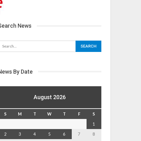
Search News
News By Date
August 2026
S
M
T
W
T
F
S
1
2
3
4
5
6
7
8