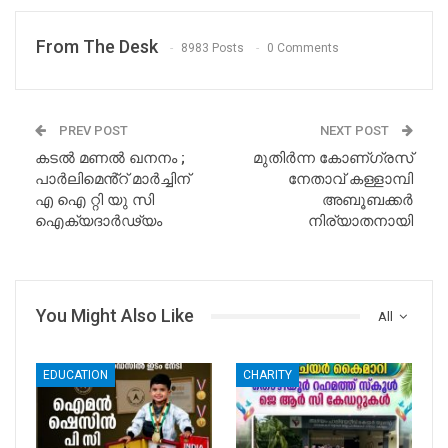
From The Desk
8983 Posts
0 Comments
PREV POST
NEXT POST
കടൽ മണൽ ഖനനം ;
മുതിർന്ന കോണ്ഗ്രസ്
പാർലിമെൻ്റ് മാർച്ചിന്
നേതാവ് കള്ളാമ്പി
എ ഐ റ്റി യു സി
അബൂബക്കർ
ഐക്യദാർഢ്യം
നിര്യാതനായി
You Might Also Like
All
EDUCATION
CHARITY