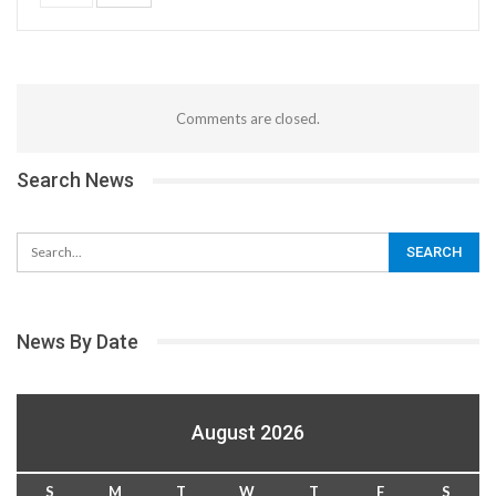
Comments are closed.
Search News
News By Date
August 2026
S
M
T
W
T
F
S