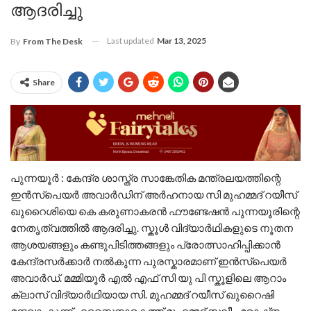
ആദരിച്ചു
Last updated
Mar 13, 2025
By
From The Desk
Share
പുന്നയൂർ : കേന്ദ്ര ശാസ്ത്ര സാങ്കേതിക മന്ത്രലയത്തിന്റെ
ഇൻസ്‌പെയർ അവാർഡിന് അർഹനായ സി മുഹമ്മദ്‌ റയീസ്
ഖുറൈശിയെ കെ കരുണാകരൻ ഫൗണ്ടേഷൻ പുന്നയൂരിന്റെ
നേതൃത്വത്തിൽ ആദരിച്ചു. സ്കൂൾ വിദ്യാർഥികളുടെ നൂതന
ആശയങ്ങളും കണ്ടുപിടിത്തങ്ങളും പ്രോത്സാഹിപ്പിക്കാൻ
കേന്ദ്രസർക്കാർ നൽകുന്ന പുരസ്കാരമാണ് ഇൻസ്പെയർ
അവാർഡ്. മമ്മിയൂർ എൽ എഫ്‌ സി യു പി സ്കൂളിലെ ആറാം
ക്ലാസ് വിദ്യാർഥിയായ സി. മുഹമ്മദ് റയീസ് ഖുറൈഷി