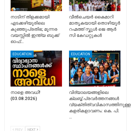
നാടിന് തിളക്കമായി
വീൽചെയർ കൈമാറി
എടക്കഴിയൂരിലെ
മാതൃകയായി തൊഴിയൂർ
കുഞ്ഞുപ്രതിഭ; മൂന്നര
റഹ്മത്ത് സ്കൂൾ ജെ ആർ
വയസ്സിൽ ഇന്ത്യ ബുക്ക്
സി കേഡറ്റുകൾ
ഓഫ്…
EDUCATION
EDUCATION
നാളെ അവധി!
വിദ്യാലയങ്ങളിലെ
(03.08.2026)
ക്ലബ്ബ് പ്രവർത്തനങ്ങൾ
വ്യക്തിത്വവികാസത്തിനുള്ള
കളരികളാവണം: കെ. പി.
…
PREV
NEXT