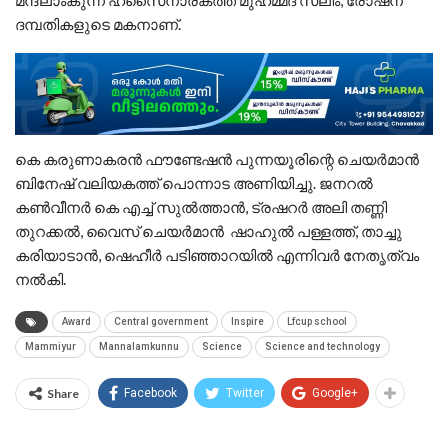
മന്ദലാംകുന്ന് ഹസൈനാരകത്ത് മുഹമ്മദ് സലീം, രോഷ്‌ന
ദമ്പതികളുടെ മകനാണ്.
കെ കരുണാകരൻ ഫൗണ്ടേഷൻ പുന്നയൂരിന്റെ ചെയർമാൻ
ബിനേഷ് വലിയകത്ത് പൊന്നാട അണിയിച്ചു. ജനറൽ
കൺവീനർ കെ എച്ച് സുൽത്താൻ, ട്രഷറർ അലി തണ്ണി
തുറക്കൽ, വൈസ് ചെയർമാൻ ഷാഹുൽ പള്ളത്ത്, താച്ചു
കരിയാടാൻ, ഷെഹീർ പടിഞ്ഞാറയിൽ എന്നിവർ നേതൃത്വം
നൽകി.
Award
Central government
Inspire
Lfcup school
Mammiyur
Mannalamkunnu
Science
Science and technology
Share
Facebook
Twitter
Google+