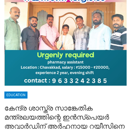
EDUCATION
കേന്ദ്ര ശാസ്ത്ര സാങ്കേതിക
മന്ത്രലയത്തിന്റെ ഇൻസ്‌പെയർ
അവാർഡിന് അർഹനായ റയീസിനെ