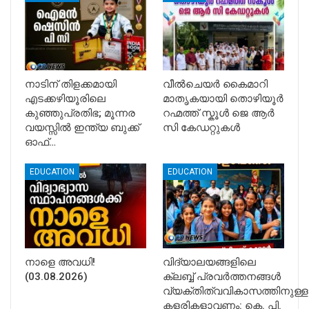
നാടിന് തിളക്കമായി
വീൽചെയർ കൈമാറി
എടക്കഴിയൂരിലെ
മാതൃകയായി തൊഴിയൂർ
കുഞ്ഞുപ്രതിഭ; മൂന്നര
റഹ്മത്ത് സ്കൂൾ ജെ ആർ
വയസ്സിൽ ഇന്ത്യ ബുക്ക്
സി കേഡറ്റുകൾ
ഓഫ്…
EDUCATION
EDUCATION
നാളെ അവധി!
വിദ്യാലയങ്ങളിലെ
(03.08.2026)
ക്ലബ്ബ് പ്രവർത്തനങ്ങൾ
വ്യക്തിത്വവികാസത്തിനുള്ള
കളരികളാവണം: കെ. പി.