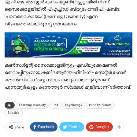
എ.പി.ജെ. അബ്ദുൾ കലാം യൂണിവേഴ്സിറ്റിയിൽ നിന്ന്
സൈക്കോളജിയിൽ പിഎച്ച്.ഡി ബിരുദം നേടി പി. ഷബീദ.
‘പഠനവൈകല്യം’ (Learning Disability) എന്ന
വിഷയത്തിലായിരുന്നു ഗവേഷണം.
കൺസൾട്ടന്റ് സൈക്കോളജിസ്റ്റും എഡ്യൂക്കേഷണൽ
തെറാപ്പിസ്റ്റുമായ ഷബീദ ആർദ്ര ഹീലിംഗ് – സെന്റർ ഫോർ
കൗൺസിലിംഗ് ന്റെ ​സ്ഥാപകയും ഡയറക്ടറുമാണ്
പുന്നയൂർകുളം കുന്നത്തൂർ സ്വദേശി മുജീബാണ് ഭർത്താവ്.
Learning disability
Phd
Psychology
Punnayurkulam
Shabida
Share
Facebook
Twitter
Google+