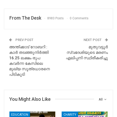
From The Desk
8983 Posts
0 Comments
PREV POST
NEXT POST
അന്തിക്കാട് റോബറി :
മുതുവട്ടൂർ
കാർ തടഞ്ഞുനിർത്തി
സ്വദേശിയുടെ മരണം
16.25 ലക്ഷം രൂപ
എലിപ്പനി സ്ഥിരീകരിച്ചു
കവർന്ന കേസിലെ
മുഖ്യ സൂത്രധാരനെ
പിടികൂടി
You Might Also Like
All
EDUCATION
CHARITY