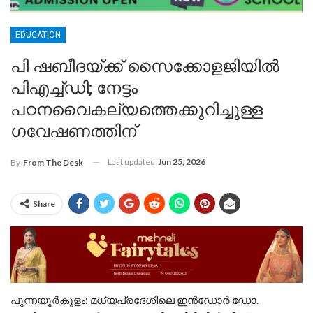
EDUCATION
പി ഷബീദയ്ക്ക് സൈക്കോളജിയിൽ
പിഎച്ച്ഡി; നേട്ടം
പഠനവൈകല്യത്തെക്കുറിച്ചുള്ള
ഗവേഷണത്തിന്
Last updated
Jun 25, 2026
By
From The Desk
Share
പുന്നയൂർകുളം: മധ്യപ്രദേശിലെ ഇൻഡോർ ഡോ.