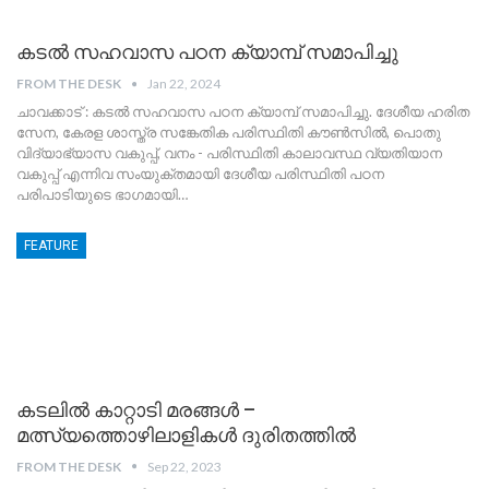
കടൽ സഹവാസ പഠന ക്യാമ്പ് സമാപിച്ചു
FROM THE DESK
Jan 22, 2024
ചാവക്കാട് : കടൽ സഹവാസ പഠന ക്യാമ്പ് സമാപിച്ചു. ദേശീയ ഹരിത
സേന, കേരള ശാസ്ത്ര സങ്കേതിക പരിസ്ഥിതി കൗൺസിൽ, പൊതു
വിദ്യാഭ്യാസ വകുപ്പ്, വനം - പരിസ്ഥിതി കാലാവസ്ഥ വ്യതിയാന
വകുപ്പ് എന്നിവ സംയുക്തമായി ദേശീയ പരിസ്ഥിതി പഠന
പരിപാടിയുടെ ഭാഗമായി
…
FEATURE
കടലിൽ കാറ്റാടി മരങ്ങൾ –
മത്സ്യത്തൊഴിലാളികൾ ദുരിതത്തിൽ
FROM THE DESK
Sep 22, 2023