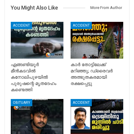
You Might Also Like
More From Author
ACCIDENT
ACCIDENT
ഏങ്ങണ്ടിയൂർ
കാർ തോട്ടിലേക്ക്
മീൻകടവിൽ
മറിഞ്ഞു; ഡ്രൈവർ
കനോലിപുഴയിൽ
അത്ഭുതകരമായി
പുരുഷന്റെ മൃതദേഹം
രക്ഷപ്പെട്ടു
കണ്ടെത്തി
OBITUARY
ACCIDENT