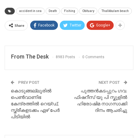
accident in sea
Death
Fishing
Obituary
Thalikkulam beach
Share
Facebook
Twitter
Google+
From The Desk
8983 Posts
0 Comments
PREV POST
NEXT POST
കൊടുങ്ങല്ലൂരിൽ
പുത്തൻകടപ്പുറം ഗവ.
പെൺവാണിഭ
ഫിഷറീസ് യു പി സ്കൂളിൽ
കേന്ദ്രത്തിൽ റെയ്ഡ്;
ഹിരോഷിമ നാഗസാക്കി
സ്ത്രീകളടക്കം ഏഴ് പേർ
ദിനം ആചരിച്ചു
പിടിയിൽ