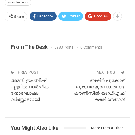
Vice chairman
Share
Facebook
Twitter
Google+
From The Desk
8983 Posts
0 Comments
PREV POST
NEXT POST
അമൽ ഇംഗ്ലീഷ്
ബഷീര്‍ പൂക്കോട്
സ്കൂളിൽ വാർഷിക
ഗുരുവായൂർ നഗരസഭ
ദിനാഘോഷം
കൗൺസിൽ യുഡിഎഫ്
വർണ്ണാഭമായി
കക്ഷി നേതാവ്
You Might Also Like
More From Author