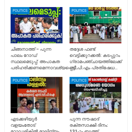
POLITICS
POLITICS
ചിങ്ങനാത്ത് – പുന്ന
തദ്ദേശ ഫണ്ട്
പാലം റോഡ്
വെട്ടിക്കുറക്കൽ: കടപ്പുറം
സ്ഥലമെടുപ്പ്: അപാകത
ഗ്രാമപഞ്ചായത്തിലേക്ക്
പരിഹരിക്കണമെന്നാവശ്യപ്പെട്ട്…
സി.പി.എം പ്രതിഷേധ…
POLITICS
POLITICS
എടക്കഴിയൂർ
പുന്ന നൗഷാദ്
വളയംതോട്
രക്തസാക്ഷി ദിനം:
റോഡരികിൽ മാലിന്യം
131-ാം ബൂത്ത്