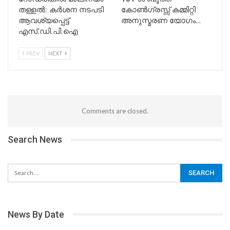
തള്ളൽ: കർശന നടപടി
കോൺഗ്രസ്സ് കമ്മിറ്റി
ആവശ്യപ്പെട്ട്
അനുസ്മരണ യോഗം…
എസ്.ഡി.പി.ഐ
PREV
NEXT
Comments are closed.
Search News
News By Date