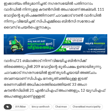
ഇക്കാര്യം തീരുമാനിച്ചത്. നഗരസഭയിൽ പതിനാറാം
വാർഡിൽ നിന്നുളള കൗൺസിൽ അംഗമാണ് അക്ബർ. 111
വോട്ടിന്റെ ഭൂരിപക്ഷത്തിനാണ് ചാവക്കാട് ടൗൺ വാർഡിൽ
നിന്നും വിജയിച്ചത്. സിപിഎമ്മിലെ ബിൻസി സന്തോഷ്
വൈസ് ചെയർപെഴ്സനാകും.
വാർഡ് 21 ബ്ലാങ്ങാട് നിന്ന് വിജയിച്ച ബിൻസിക്ക്
തിരഞ്ഞെടുപ്പിൽ 209 വോട്ടിന്റെ ഭൂരിപക്ഷം ഉണ്ടായിരുന്നു.
ചാവക്കാട് നഗരസഭയിൽ ഇത് തുടർച്ചയായി അഞ്ചാം
തവണയാണ് സിപിഎം നേതൃത്വത്തിലുള്ള ഇടത്
ഭരണസമിതി അധികാരത്തിലെത്തിയത്. 33 അംഗ
കൗൺസിലിൽ 21 എൽഡിഎഫ് അംഗങ്ങളും, 12 യുഡിഎഫ്
അംഗങ്ങളുമാണ് ഉള്ളത്.
A H Akbar
bincy santhosh
Chairman
Chavakkad municipality