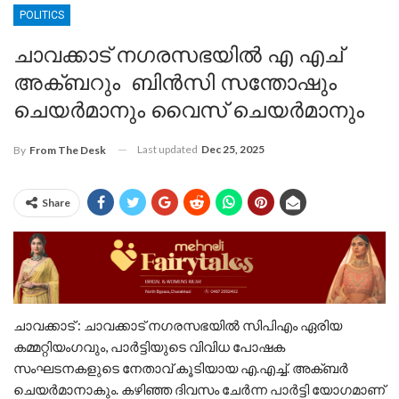
POLITICS
ചാവക്കാട് നഗരസഭയിൽ എ എച്
അക്ബറും ബിൻസി സന്തോഷും
ചെയർമാനും വൈസ് ചെയർമാനും
Last updated
Dec 25, 2025
By
From The Desk
Share
ചാവക്കാട് : ചാവക്കാട് നഗരസഭയിൽ സിപിഎം ഏരിയ
കമ്മറ്റിയംഗവും, പാർട്ടിയുടെ വിവിധ പോഷക
സംഘടനകളുടെ നേതാവ് കൂടിയായ എ.എച്ച്. അക്ബർ
ചെയർമാനാകും. കഴിഞ്ഞ ദിവസം ചേർന്ന പാർട്ടി യോഗമാണ്