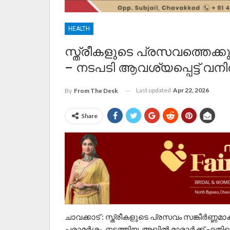
HEALTH
സ്ത്രീകളുടെ പ്രസവത്തെക്ക
– നടപടി ആവശ്യപ്പെട്ട് വന
Last updated
Apr 22, 2026
By
From The Desk
Share
ചാവക്കാട് : സ്ത്രീകളുടെ പ്രസവം സങ്കീർണ്ണമ
പരാമർശം നടത്തിയ അഖിൽ മാരാർക്ക് എതിരെ