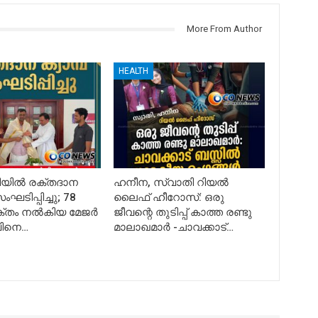
More From Author
HEALTH
ചിയിൽ രക്തദാന
ഹനീന, സ്വാതി റിയൽ
ംഘടിപ്പിച്ചു; 78
ലൈഫ് ഹീറോസ്: ഒരു
്തം നൽകിയ മേജർ
ജീവന്റെ തുടിപ്പ് കാത്ത രണ്ടു
വിനെ…
മാലാഖമാർ -ചാവക്കാട്…