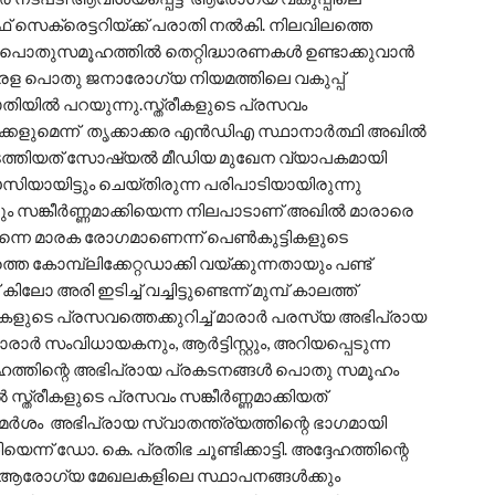
സെക്രെട്ടറിയ്ക്ക് പരാതി നൽകി. നിലവിലത്തെ
ൊതുസമൂഹത്തിൽ തെറ്റിദ്ധാരണകൾ ഉണ്ടാക്കുവാൻ
േരള പൊതു ജനാരോഗ്യ നിയമത്തിലെ വകുപ്പ്
ാതിയിൽ പറയുന്നു.സ്ത്രീകളുടെ പ്രസവം
ാക്കളുമെന്ന് തൃക്കാക്കര എൻഡിഎ സ്ഥാനാർത്ഥി അഖിൽ
ടത്തിയത് സോഷ്യൽ മീഡിയ മുഖേന വ്യാപകമായി
ഈസിയായിട്ടും ചെയ്തിരുന്ന പരിപാടിയായിരുന്നു
ും സങ്കീർണ്ണമാക്കിയെന്ന നിലപാടാണ് അഖിൽ മാരാരെ
തന്നെ മാരക രോഗമാണെന്ന് പെൺകുട്ടികളുടെ
ത്തെ കോമ്പ്ലിക്കേറ്റഡാക്കി വയ്ക്കുന്നതായും പണ്ട്
ലോ അരി ഇടിച്ച് വച്ചിട്ടുണ്ടെന്ന് മുമ്പ് കാലത്ത്
രീകളുടെ പ്രസവത്തെക്കുറിച്ച് മാരാർ പരസ്യ അഭിപ്രായ
ർ സംവിധായകനും, ആർട്ടിസ്റ്റും, അറിയപ്പെടുന്ന
ഹത്തിന്റെ അഭിപ്രായ പ്രകടനങ്ങൾ പൊതു സമൂഹം
ൽ സ്ത്രീകളുടെ പ്രസവം സങ്കീർണ്ണമാക്കിയത്
മർശം അഭിപ്രായ സ്വാതന്ത്ര്യത്തിന്റെ ഭാഗമായി
ന് ഡോ. കെ. പ്രതിഭ ചൂണ്ടിക്കാട്ടി. അദ്ദേഹത്തിന്റെ
െ ആരോഗ്യ മേഖലകളിലെ സ്ഥാപനങ്ങൾക്കും