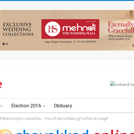
Election 2016
Obituary
അഖിൽ മാരാരുടെ പരാമർശം – നടപടി ആവശ്യപ്പെട്ട് വനിതാ ഡോക്ടർ