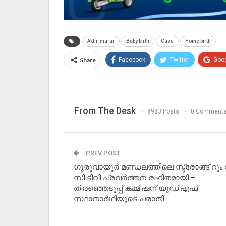
Akhil marar
Baby birth
Case
Home birth
Share
Facebook
Twitter
Goo
From The Desk
8983 Posts
0 Comment
PREV POST
ഗുരുവായൂർ മണ്ഡലത്തിലെ സ്ട്രോങ്ങ്‌ റൂം
സി ടിവി പ്രവർത്തന രഹിതമായി –
തിരഞ്ഞെടുപ്പ് കമ്മിഷന് യുഡിഎഫ്
സ്ഥാനാർഥിയുടെ പരാതി