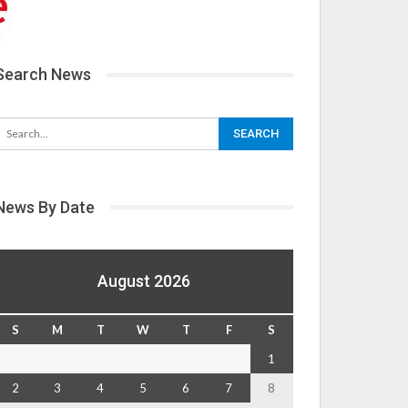
Search News
News By Date
August 2026
S
M
T
W
T
F
S
1
2
3
4
5
6
7
8