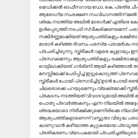
മെഡിക്കൽ ഓഫീസറായ ഡോ. കെ. പ്രതിഭ ചീഫ് 
ആരോഗ്യ സംരക്ഷണ സംവിധാനത്തിന് മേൽ പ
ശ്രമം നടത്തിയ അഖിൽ മാരാർക്ക് എതിരെ ക
ഉൾപ്പെടുത്തി നടപടി സ്വീകരിക്കണമെന്ന് പര
സങ്കീർണ്ണമാക്കിയത് ആശുപത്രികളും രക്ഷിത
മാരാർ കഴിഞ്ഞ ദിവസം പരസ്യ പരാമർശം ന
പ്രചരിച്ചിരുന്നു. സ്ത്രീകൾ വളരെ കൂളായും 
പ്രസവമെന്നും ആശുപത്രികളും രക്ഷിതാക്കള
വെട്ടിലാക്കിയത്. ഗർഭിണി ആയി കഴിഞ്ഞാൽ 
മനസ്സിലേക്ക് പേടിപ്പിച്ച് ഇട്ടുകൊടുത്ത് പ്രസവ
സ്ത്രീകൾ പോയി പ്രസവിച്ചിട്ട് ഉടൻ പോയി രണ്ട് കി
ചിലരൊക്കെ പറയുമെന്നും വ്യക്തമാക്കി സ്ത്
പ്രകടനം നടത്തിയത് വിവാദവുമായി.അഖിൽ മാരാ
പൊതു പ്രവർത്തകനും എന്ന നിലയിൽ അദ്ദേ
ശ്രദ്ധയോടെ നിരീക്ഷിക്കുമെന്നിരിക്കെ നിലവി
ആശുപത്രികളാണെന്ന് വസ്തുതാ വിരുദ്ധ പരാ
കാണുവാൻ കഴിയാത്ത കുറ്റകരമായ പ്രവൃത്തിയെന്
പ്രതികരണം വ്യാപകമായി പ്രചരിച്ചതിലൂട