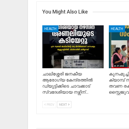
You Might Also Like
HEALTH
HEALTH
ചാലിശ്ശേരി ജനകീയ
കൂനംമുച്
ആരോഗ്യ കേന്ദ്രത്തിൽ
ക്യാമ്പ് സ
ഡ്യൂട്ടിക്കിടെ ചാവക്കാട്
തവണ രക
സ്വദേശിയായ നഴ്സിന്…
സ്റ്റൈജു
PREV
NEXT