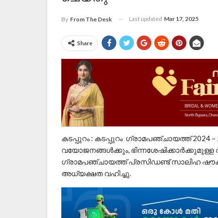
Last updated
Mar 17, 2025
By
From The Desk
Share
കടപ്പുറം : കടപ്പുറം ഗ്രാമപഞ്ചായത്ത് 2024
വയോജനങ്ങൾക്കും, ഭിന്നശേഷിക്കാർക്കുമ
ഗ്രാമപഞ്ചായത്ത് പ്രസിഡണ്ട് സാലിഹ ഷൗക്ക
അധ്യക്ഷത വഹിച്ചു.