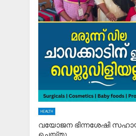
HEALTH
വയോജന ഭിന്നശേഷി സഹാ
ചെയ്തു