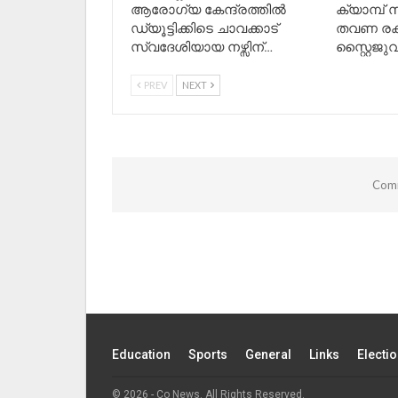
ആരോഗ്യ കേന്ദ്രത്തിൽ
ക്യാമ്പ് സ
ഡ്യൂട്ടിക്കിടെ ചാവക്കാട്
തവണ രക
സ്വദേശിയായ നഴ്സിന്…
സ്റ്റൈജു
PREV
NEXT
Comm
Education
Sports
General
Links
Electi
© 2026 - Co News. All Rights Reserved.