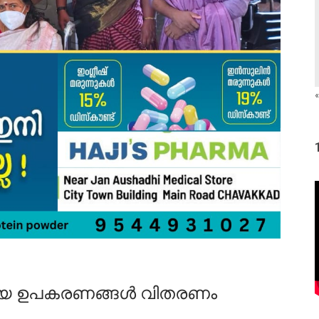
«
യ ഉപകരണങ്ങൾ വിതരണം