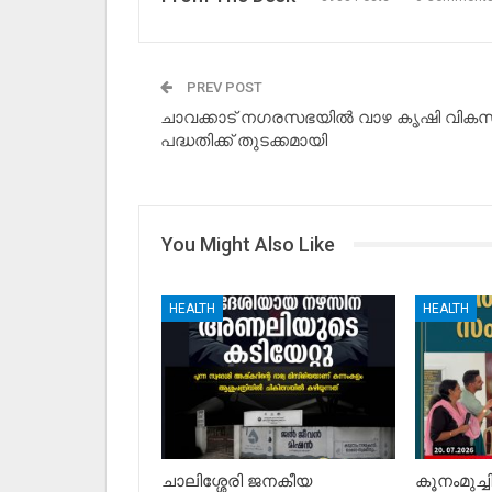
PREV POST
ചാവക്കാട് നഗരസഭയിൽ വാഴ കൃഷി വി
പദ്ധതിക്ക് തുടക്കമായി
You Might Also Like
HEALTH
HEALTH
ചാലിശ്ശേരി ജനകീയ
കൂനംമുച്