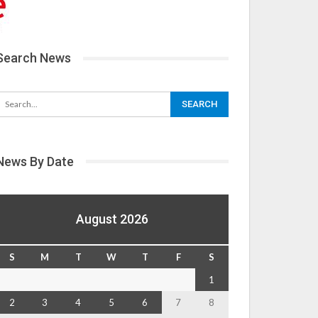
Search News
News By Date
August 2026
S
M
T
W
T
F
S
1
2
3
4
5
6
7
8