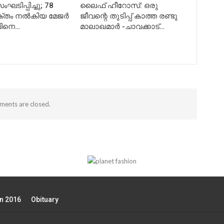
ംഘടിപ്പിച്ചു; 78
ലൈഫ് ഹീറോസ്: ഒരു
്തം നൽകിയ മേജർ
ജീവന്റെ തുടിപ്പ് കാത്ത രണ്ടു
വിനെ…
മാലാഖമാർ -ചാവക്കാട്…
ents are closed.
on 2016
Obituary