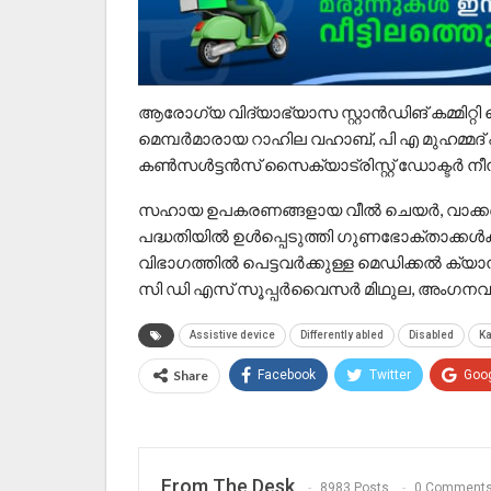
ആരോഗ്യ വിദ്യാഭ്യാസ സ്റ്റാൻഡിങ് കമ്മിറ്
മെമ്പർമാരായ റാഹില വഹാബ്, പി എ മുഹമ്മദ്
കൺസൾട്ടൻസ് സൈക്യാട്രിസ്റ്റ് ഡോക്ടർ നീ
സഹായ ഉപകരണങ്ങളായ വീൽ ചെയർ, വാക്കർ, ട്
പദ്ധതിയിൽ ഉൾപ്പെടുത്തി ഗുണഭോക്താക്കൾ
വിഭാഗത്തിൽ പെട്ടവർക്കുള്ള മെഡിക്കൽ ക്യ
സി ഡി എസ് സൂപ്പർവൈസർ മിഥുല, അംഗനവാടി 
Assistive device
Differently abled
Disabled
K
Share
Facebook
Twitter
Goo
From The Desk
8983 Posts
0 Comment