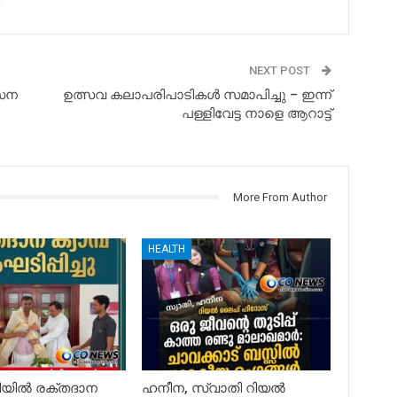
NEXT POST
കസന
ഉത്സവ കലാപരിപാടികൾ സമാപിച്ചു – ഇന്ന്
പള്ളിവേട്ട നാളെ ആറാട്ട്
More From Author
HEALTH
ചിയിൽ രക്തദാന
ഹനീന, സ്വാതി റിയൽ