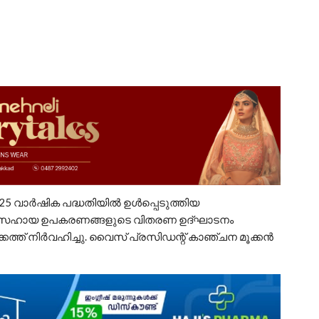
 – 25 വാർഷിക പദ്ധതിയിൽ ഉൾപ്പെടുത്തിയ
ുള്ള സഹായ ഉപകരണങ്ങളുടെ വിതരണ ഉദ്ഘാടനം
ത്ത് നിർവഹിച്ചു. വൈസ് പ്രസിഡന്റ് കാഞ്ചന മൂക്കൻ