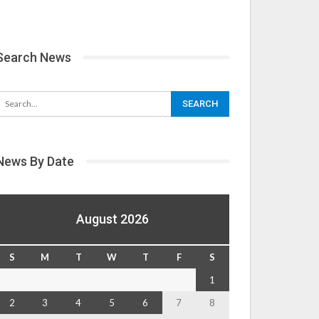
Search News
News By Date
August 2026
S
M
T
W
T
F
S
1
2
3
4
5
6
7
8