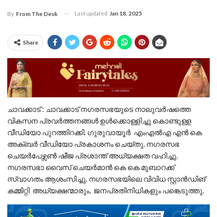
Last updated
Jan 18, 2025
By
From The Desk
Share
ചാവക്കാട് : ചാവക്കാട് നഗരസഭയുടെ നാലുവർഷത്തെ
വികസന പ്രവർത്തനങ്ങൾ ഉൾക്കൊള്ളിച്ചു കൊണ്ടുള്ള
വീഡിയോ പുറത്തിറക്കി. ഗുരുവായൂർ എംഎൽഎ എൻ കെ
അക്ബർ വീഡിയോ പ്രകാശനം ചെയ്തു. നഗരസഭ
ചെയർപേഴ്സൺ ഷീജ പ്രശാന്ത് അധ്യക്ഷത വഹിച്ചു.
നഗരസഭാ വൈസ് ചെയർമാൻ കെ കെ മുബാറക്ക്
സ്വാഗതം ആശംസിച്ചു. നഗരസഭയിലെ വിവിധ സ്റ്റാൻഡിങ്
കമ്മിറ്റി അധ്യക്ഷന്മാരും, ജനപ്രതിനിധികളും പങ്കെടുത്തു.