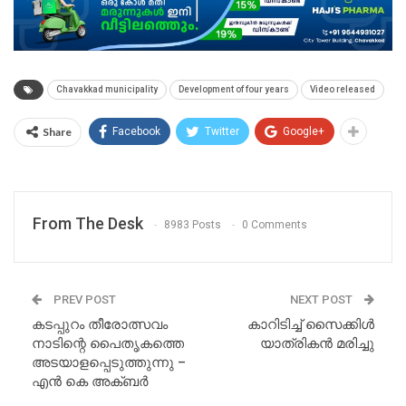
Chavakkad municipality
Development of four years
Video released
Share
Facebook
Twitter
Google+
From The Desk
8983 Posts
0 Comments
PREV POST
NEXT POST
കടപ്പുറം തീരോത്സവം
കാറിടിച്ച് സൈക്കിൾ
നാടിന്റെ പൈതൃകത്തെ
യാത്രികൻ മരിച്ചു
അടയാളപ്പെടുത്തുന്നു –
എൻ കെ അക്ബർ