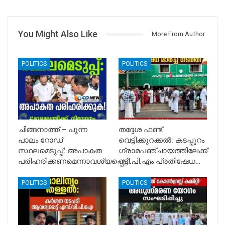
You Might Also Like
More From Author
POLITICS
POLITICS
ചിങ്ങനാത്ത് – പുന്ന
തദ്ദേശ ഫണ്ട്
പാലം റോഡ്
വെട്ടിക്കുറക്കൽ: കടപ്പുറം
സ്ഥലമെടുപ്പ്: അപാകത
ഗ്രാമപഞ്ചായത്തിലേക്ക്
പരിഹരിക്കണമെന്നാവശ്യപ്പെട്ട്…
സി.പി.എം പ്രതിഷേധ…
POLITICS
POLITICS