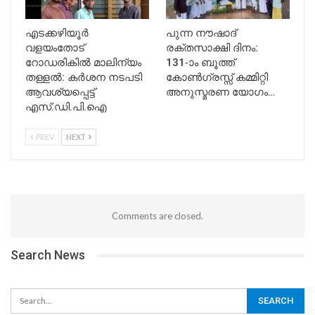
എടക്കഴിയൂർ
പുന്ന നൗഷാദ്
വളയംതോട്
രക്തസാക്ഷി ദിനം:
റോഡരികിൽ മാലിന്യം
131-ാം ബൂത്ത്
തള്ളൽ: കർശന നടപടി
കോൺഗ്രസ്സ് കമ്മിറ്റി
ആവശ്യപ്പെട്ട്
അനുസ്മരണ യോഗം…
എസ്.ഡി.പി.ഐ
PREV
NEXT
Comments are closed.
Search News