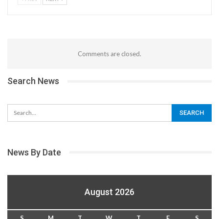
Comments are closed.
Search News
News By Date
August 2026
S
M
T
W
T
F
S