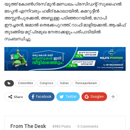
യൂത്ത് കോൺഗ്രസ് മുൻ മണ്ഡലം പ്രസിഡന്റ് സുഹൈൽ
മടപ്പൻ എന്നിവരും ഹമീദ് കോലായിൽ, കമറുദ്ദീൻ
അസ്സൻപുരക്കൽ, അബ്ദുള്ള പടിഞ്ഞാറയിൽ, ഗോപി
ഈച്ചരൻ, ജമാൽ തെക്കേപുറത്ത്, റാഫി മാളിയക്കൽ, ആഷിഫ്
തുടങ്ങിയ മറ്റ് പ്രമുഖ നേതാക്കളും പരിപാടിയിൽ
സംബന്ധിച്ചു.
Committee
Congress
Indian
Punnayurkulam
Share
Facebook
Twitter
Google+
From The Desk
8983 Posts
0 Comments