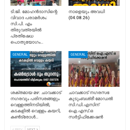
ടി.ജി. മോഹൻദാസിന്റെ
നാളെയും അവധി
വിവാദ പരാമർശം:
(04.08.26)
സി.പി. എം
തിരുവത്രയിൽ
പ്രതിഷേധ
പൊതുയോഗം…
GENERAL
GENERAL
ശക്തമായ മഴ: ചാവക്കാട്
ചാവക്കാട് നഗരസഭ
നഗരവും പരിസരങ്ങളും
കുടുംബശ്രീ മോഡൽ
വെള്ളത്തിനടിയിൽ;
സി.ഡി.എസിന്
കടകളിൽ വെള്ളം കയറി,
ഐ.എസ്.ഒ
കൺട്രോൾ…
സർട്ടിഫിക്കേഷൻ
PREV
NEXT