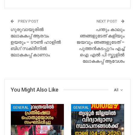
PREV POST
NEXT POST
ഗുരുവായൂരിൽ
പന്തും കാലും
ലോകകപ്പ് ആരവം
ഞങ്ങളുടേത് കളിയും
ഉയരും – ടൗണ്‍ ഹാളില്‍
ജയവും ഞങ്ങളുടേത് –
ബിഗ് സക്രീനില്‍
പുത്തൻകടപ്പുറം എച്ച്
ലോകകപ്പ് കാണാം
ഐ എൽ പി സ്കൂളിൽ
ലോകകപ്പ് ആവേശം
You Might Also Like
All
GENERAL
GENERAL