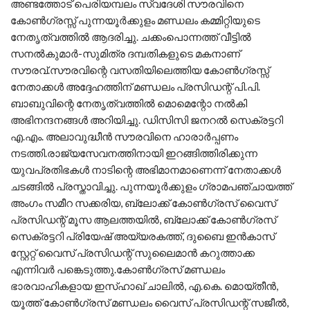
അണ്ടത്തോട് പെരിയമ്പലം സ്വദേശി സൗരവിനെ
കോൺഗ്രസ്സ് പുന്നയൂർക്കുളം മണ്ഡലം കമ്മിറ്റിയുടെ
നേതൃത്വത്തിൽ ആദരിച്ചു. ചക്കംപൊന്നത്ത് വീട്ടിൽ
സനൽകുമാർ-സുമിത്ര ദമ്പതികളുടെ മകനാണ്
സൗരവ്.സൗരവിന്റെ വസതിയിലെത്തിയ കോൺഗ്രസ്സ്
നേതാക്കൾ അദ്ദേഹത്തിന് മണ്ഡലം പ്രസിഡന്റ് പി.പി.
ബാബുവിന്റെ നേതൃത്വത്തിൽ മൊമെന്റോ നൽകി
അഭിനന്ദനങ്ങൾ അറിയിച്ചു. ഡിസിസി ജനറൽ സെക്രട്ടറി
എ.എം. അലാവുദ്ധീൻ സൗരവിനെ ഹാരാർപ്പണം
നടത്തി.രാജ്യസേവനത്തിനായി ഇറങ്ങിത്തിരിക്കുന്ന
യുവപ്രതിഭകൾ നാടിന്റെ അഭിമാനമാണെന്ന് നേതാക്കൾ
ചടങ്ങിൽ പ്രസ്താവിച്ചു. പുന്നയൂർക്കുളം ഗ്രാമപഞ്ചായത്ത്
അംഗം സമീറ സക്കരിയ, ബ്ലോക്ക്‌ കോൺഗ്രസ്‌ വൈസ്
പ്രസിഡന്റ്‌ മൂസ ആലത്തയിൽ, ബ്ലോക്ക്‌ കോൺഗ്രസ്‌
സെക്രട്ടറി പ്രിയേഷ് അയ്യരകത്ത്, ദുബൈ ഇൻകാസ്
സ്റ്റേറ്റ് വൈസ് പ്രസിഡന്റ് സുലൈമാൻ കറുത്താക്ക
എന്നിവർ പങ്കെടുത്തു.കോൺഗ്രസ്‌ മണ്ഡലം
ഭാരവാഹികളായ ഇസ്ഹാഖ് ചാലിൽ, എ.കെ. മൊയ്‌തീൻ,
യൂത്ത് കോൺഗ്രസ്‌ മണ്ഡലം വൈസ് പ്രസിഡന്റ്‌ സജീൽ,