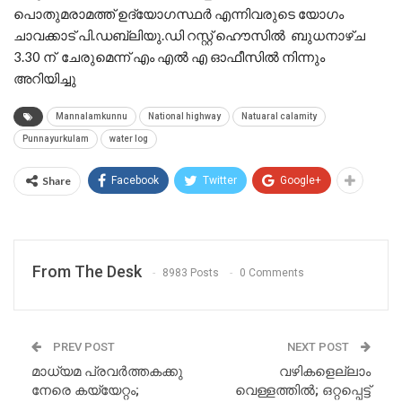
പൊതുമരാമത്ത് ഉദ്യോഗസ്ഥര്‍ എന്നിവരുടെ യോഗം
ചാവക്കാട് പി.ഡബ്ലിയു.ഡി റസ്റ്റ് ഹൌസില്‍ ബുധനാഴ്ച
3.30 ന് ചേരുമെന്ന് എം എൽ എ ഓഫീസിൽ നിന്നും
അറിയിച്ചു
Mannalamkunnu
National highway
Natuaral calamity
Punnayurkulam
water log
Share
Facebook
Twitter
Google+
From The Desk
8983 Posts
0 Comments
PREV POST
NEXT POST
മാധ്യമ പ്രവർത്തകക്കു
വഴികളെല്ലാം
നേരെ കയ്യേറ്റം;
വെള്ളത്തിൽ; ഒറ്റപ്പെട്ട്