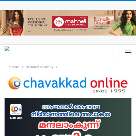
Home
natuaral calamity