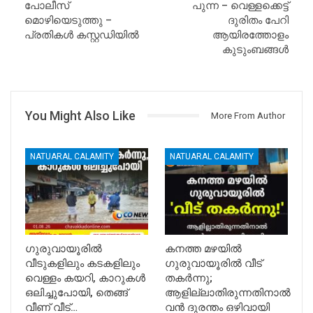
പോലീസ്
പുന്ന – വെള്ളക്കെട്ട്
മൊഴിയെടുത്തു –
ദുരിതം പേറി
പ്രതികൾ കസ്റ്റഡിയിൽ
ആയിരത്തോളം
കുടുംബങ്ങൾ
You Might Also Like
More From Author
NATUARAL CALAMITY
NATUARAL CALAMITY
ഗുരുവായൂരിൽ
കനത്ത മഴയിൽ
വീടുകളിലും കടകളിലും
ഗുരുവായൂരിൽ വീട്
വെള്ളം കയറി, കാറുകൾ
തകർന്നു;
ഒലിച്ചുപോയി, തെങ്ങ്
ആളില്ലാതിരുന്നതിനാൽ
വീണ് വീട്…
വൻ ദുരന്തം ഒഴിവായി