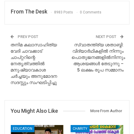
From The Desk
8983 Posts
0 Comments
PREV POST
NEXT POST
തനിമ കലാസാഹിത്യ
സ്വാതന്ത്ര്യ ശതാബ്ദി:
വേദി ചാവക്കാട്
വിദ്യാര്‍ഥികളില്‍ നിന്നും
ചാപ്റ്ററിന്റെ
പൊതുജനങ്ങളില്‍നിന്നും
നേതൃത്വത്തിൽ
ആശയങ്ങള്‍ തേടുന്നു –
മനുഷ്യാവകാശ
5 ലക്ഷം രൂപ സമ്മാനം
ചർച്ചയും അനുമോദന
സദസ്സും സംഘടിപ്പിച്ചു
You Might Also Like
More From Author
EDUCATION
CHARITY