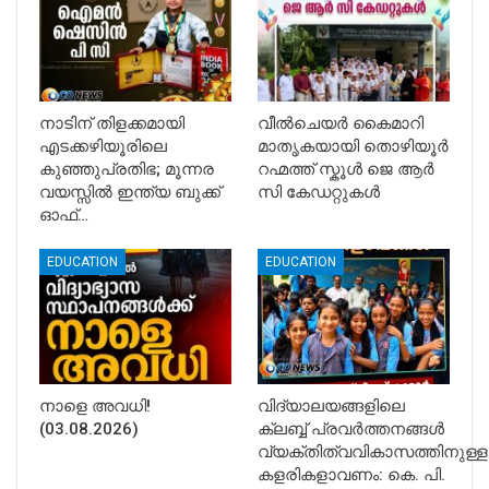
നാടിന് തിളക്കമായി
വീൽചെയർ കൈമാറി
എടക്കഴിയൂരിലെ
മാതൃകയായി തൊഴിയൂർ
കുഞ്ഞുപ്രതിഭ; മൂന്നര
റഹ്മത്ത് സ്കൂൾ ജെ ആർ
വയസ്സിൽ ഇന്ത്യ ബുക്ക്
സി കേഡറ്റുകൾ
ഓഫ്…
EDUCATION
EDUCATION
നാളെ അവധി!
വിദ്യാലയങ്ങളിലെ
(03.08.2026)
ക്ലബ്ബ് പ്രവർത്തനങ്ങൾ
വ്യക്തിത്വവികാസത്തിനുള്ള
കളരികളാവണം: കെ. പി.