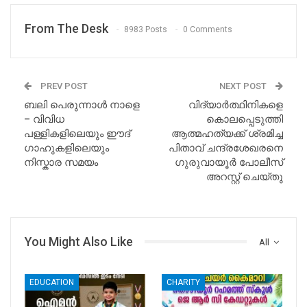
From The Desk
8983 Posts
0 Comments
PREV POST
NEXT POST
ബലി പെരുന്നാൾ നാളെ
വിദ്യാർത്ഥിനികളെ
– വിവിധ
കൊലപ്പെടുത്തി
പള്ളികളിലെയും ഈദ്
ആത്മഹത്യക്ക് ശ്രമിച്ച
ഗാഹുകളിലെയും
പിതാവ് ചന്ദ്രശേഖരനെ
നിസ്കാര സമയം
ഗുരുവായൂർ പോലീസ്
അറസ്റ്റ് ചെയ്തു
You Might Also Like
All
EDUCATION
CHARITY