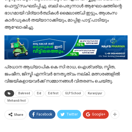
ഫെസ്റ്റ് സംഘടിപ്പിച്ചു. ബലി പെരുന്നാൾ ആഘോഷത്തിന്റെ
ഭാഗമായി വിദ്യാർത്ഥികൾ മൈലാഞ്ചി ഇട്ടും, ആശംസ
കാർഡുകൾ തയ്യാറാക്കിയും, മാപ്പിള പാട്ട് പാടിയും
ആഘോഷിച്ചു.
പ്രധാന ആധ്യാപിക കെ സി രാധ, ഐശ്വര്യ, സ്മിത,
ജംഷീന, ജിസ്മി എന്നിവർ നേതൃത്വം നല്കി. മത്സരങ്ങളിൽ
വിജയികളായവർക്ക് സമ്മാനങ്ങൾ വിതരണം ചെയ്തു.
Bakreed
Eid
Eid fest
GLP School
Kuranjiyur
Mehandi fest
Share
Facebook
Twitter
Google+