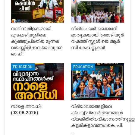
നാടിന് തിളക്കമായി
വീൽചെയർ കൈമാറി
എടക്കഴിയൂരിലെ
മാതൃകയായി തൊഴിയൂർ
കുഞ്ഞുപ്രതിഭ; മൂന്നര
റഹ്മത്ത് സ്കൂൾ ജെ ആർ
വയസ്സിൽ ഇന്ത്യ ബുക്ക്
സി കേഡറ്റുകൾ
ഓഫ്…
EDUCATION
EDUCATION
നാളെ അവധി!
വിദ്യാലയങ്ങളിലെ
(03.08.2026)
ക്ലബ്ബ് പ്രവർത്തനങ്ങൾ
വ്യക്തിത്വവികാസത്തിനുള്ള
കളരികളാവണം: കെ. പി.
…