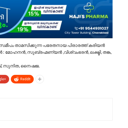
ക് സമീപം താമസിക്കുന്ന പരേതനായ പിരാരത്ത് കരിയന്‍
: മോഹനന്‍, സുബ്രഹ്മണ്യന്‍ ,വിശ്വംഭരന്‍, ലക്ഷ്മി, തങ്ക,
തോഷ്, സുനിത, നൈഷജ.
gle+
ReddIt