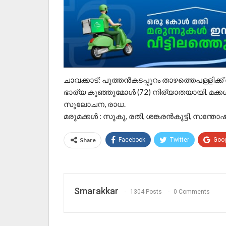
ചാവക്കാട്: പുത്തൻകടപ്പുറം താഴത്തെപള്ളിക്
ഭാര്യ കുഞ്ഞുമോള്‍ (72) നിര്യാതയായി. മക്കള്‍ 
സുലോചന, രാധ.
മരുമക്കള്‍ : സുകു, രതി, ശങ്കരൻകുട്ടി, സന്
Share
Facebook
Twitter
Goo
Smarakkar
1304 Posts
0 Comments