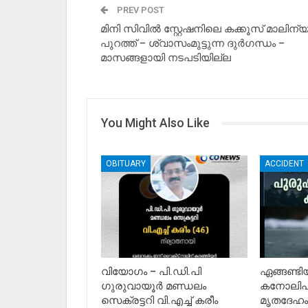
PREV POST
മിനി സിവില്‍ സ്റ്റേഷനിലെ കക്കൂസ് മാലിന്യ
പുറത്ത് – ശ്വാസംമുട്ടുന്ന ദുര്‍ഗന്ധം –
മാസങ്ങളായി നടപടിയില്ല
You Might Also Like
OBITUARY
ACCIDENT
വിയോഗം – പി.ഡി.പി
ഏങ്ങണ്ട
ഗുരുവായൂർ മണ്ഡലം
കനോലിപു
സെക്രട്ടറി വി.എച്ച് കരീം
മൃതദേഹം 