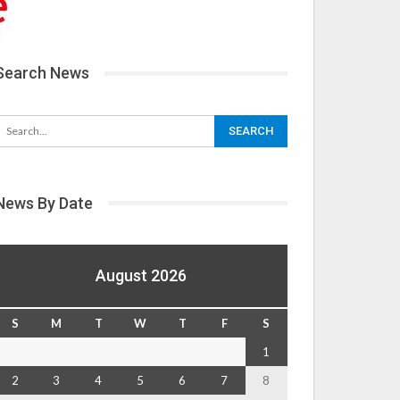
Search News
News By Date
August 2026
S
M
T
W
T
F
S
1
2
3
4
5
6
7
8