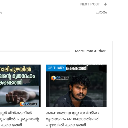
NEXT POST
ം
ചരമം
More From Author
OBITUARY
ിയൂർ മീൻകടവിൽ
കാണാതായ യുവാവിൻ്റെ
ഴയിൽ പുരുഷന്റെ
മൃതദേഹം പൊക്കാഞ്ചേരി
കണ്ടെത്തി
പുഴയിൽ കണ്ടെത്തി