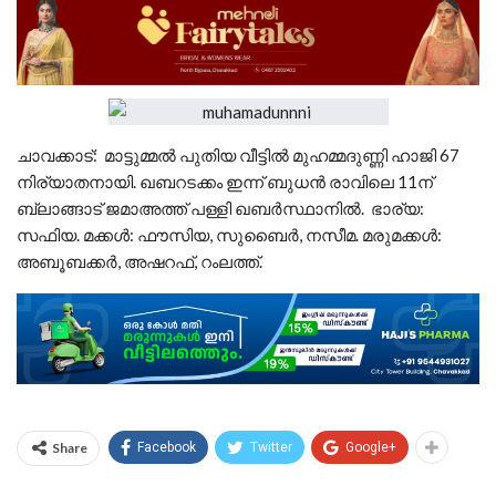
ചാവക്കാട്: മാട്ടുമ്മല്‍ പുതിയ വീട്ടില്‍ മുഹമ്മദുണ്ണി ഹാജി 67
നിര്യാതനായി. ഖബറടക്കം ഇന്ന് ബുധന്‍ രാവിലെ 11ന്
ബ്ലാങ്ങാട് ജമാഅത്ത് പള്ളി ഖബര്‍സ്ഥാനില്‍. ഭാര്യ:
സഫിയ. മക്കള്‍: ഫൗസിയ, സുബൈര്‍, നസീമ. മരുമക്കള്‍:
അബൂബക്കര്‍, അഷറഫ്, റംലത്ത്.
Share
Facebook
Twitter
Google+