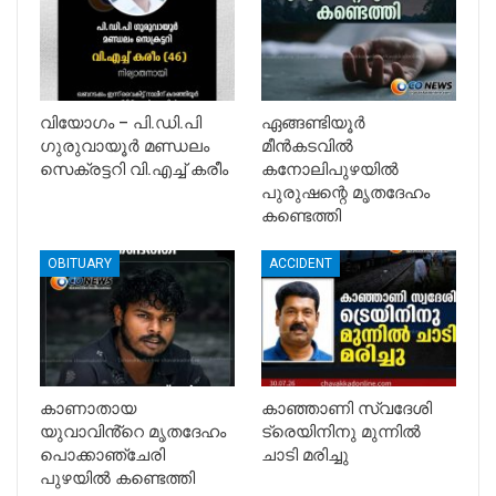
വിയോഗം – പി.ഡി.പി
ഏങ്ങണ്ടിയൂർ
ഗുരുവായൂർ മണ്ഡലം
മീൻകടവിൽ
സെക്രട്ടറി വി.എച്ച് കരീം
കനോലിപുഴയിൽ
പുരുഷന്റെ മൃതദേഹം
കണ്ടെത്തി
OBITUARY
ACCIDENT
കാണാതായ
കാഞ്ഞാണി സ്വദേശി
യുവാവിൻ്റെ മൃതദേഹം
ട്രെയിനിനു മുന്നില്‍
പൊക്കാഞ്ചേരി
ചാടി മരിച്ചു
പുഴയിൽ കണ്ടെത്തി