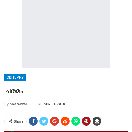
OBITUARY
ചരമം
On
May 11, 2016
By
Smarakkar
Share