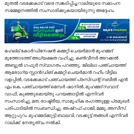
മുതൽ വടക്കേകാട് വരെ സങ്കടിപ്പിച്ച റാലിയുടെ സമാപന
സമ്മേളനത്തിൽ സംസാരിക്കുകയായിരുന്നു അദ്ദേഹം.
മഹല്ല് കോർഡിനേഷൻ കമ്മറ്റി ചെയർമാൻ മുഹമ്മദ്‌
മുത്തോടത്ത് അധ്യക്ഷത വഹിച്ചു. കൺവീനർ അറക്കൽ
അബ്ദുൽ ഗഫൂർ സ്വാഗതം പറഞ്ഞു. ജില്ലാ പഞ്ചായത്ത്
ആരോഗ്യ സ്റ്റാൻഡിങ് കമ്മറ്റി ചെയർമാൻ റഹീം വീട്ടില
വളപ്പിൽ, വടക്കേകാട് പഞ്ചായത്ത് പ്രസിഡന്റ് നബീൽ എൻ
എം കെ, പഞ്ചായത്ത് മെമ്പർ ഷാനിൽ, മുഹമ്മദ്‌ സവാദ്
വാഫി, കുഞ്ഞുമൊയ്‌തു പറയങ്ങാട്ടിൽ എന്നിവർ
സംസാരിച്ചു. മത, രാഷ്ട്രീയ, സാമൂഹിക രംഗത്തുള്ള പ്രമുഖർ
പരിപാടിയിൽ സംബന്ധിച്ചു. അഷ്‌റഫ്‌ ഹാജി, മമ്മു, അസീസ്
ആറ്റുപുറം. മുഹമ്മദ്ക്കുട്ടി ബാഖവി, വടക്കൂട്ട് തങ്ങൾ എന്നിവർ
റാലിക്ക് നേതൃത്വം നൽകി.