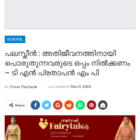
GENERAL
പലസ്തീൻ : അതിജീവനത്തിനായി
പൊരുതുന്നവരുടെ ഒപ്പം നിൽക്കണം
– ടി എൻ പ്രതാപൻ എം പി
Last updated
Nov 3, 2023
By
From The Desk
Share