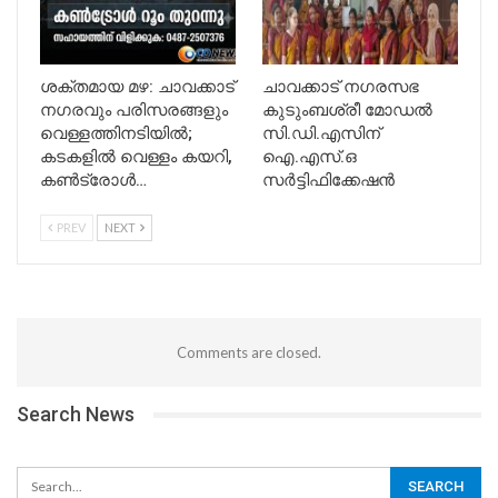
ശക്തമായ മഴ: ചാവക്കാട്
ചാവക്കാട് നഗരസഭ
നഗരവും പരിസരങ്ങളും
കുടുംബശ്രീ മോഡൽ
വെള്ളത്തിനടിയിൽ;
സി.ഡി.എസിന്
കടകളിൽ വെള്ളം കയറി,
ഐ.എസ്.ഒ
കൺട്രോൾ…
സർട്ടിഫിക്കേഷൻ
PREV
NEXT
Comments are closed.
Search News