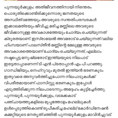
പുന്നയൂർക്കുളം: അതിജീവനത്തിനായി നിരന്തരം
പൊരുതിക്കൊണ്ടിരിക്കുന്നൊരു ജനതയുടെ
അസ്ഥിത്വത്തേയും അവരുടെ സന്തതിപരമ്പരകൾ
ഇക്കാലമത്രയും ജീവിച്ചു മരിച്ച മണ്ണിലെ അവരുടെ
ജീവിക്കാനുള്ള അവകാശത്തേയും ചോദ്യം ചെയ്യുന്നത്
ക്രൂരതയാണ്. ഇസ്രായേൽ അവരോട് ചെയ്യുന്നത് വലിയ
ഹിംസയാണ് പാലസ്‌തീൻ മണ്ണിന്റെ മേലുള്ള അവരുടെ
അവകാശത്തെയാണ് ചോദ്യം ചെയ്യുന്നത്, എല്ലാം
നഷ്ടപ്പെട്ട മനുഷ്യരോട് ഇന്ത്യയുടെ നിലപാട്
ഇരട്ടതാപ്പാണെന്ന് ടി എൻ പ്രതാപ്പാൻ എം പി പറഞ്ഞു.
ഗാന്ധിജിയും, നെഹ്‌റുവും മുതൽ ഇന്ത്യൻ ഭരണകൂടം
ഇതുവരെ അനുവർത്തിച്ചുപോന്ന നിലപാടുകൾക്ക്
വിപരീതമായാണ് ഫാസിസ്റ്റു ഭരണകൂടം ഇപ്പോൾ
എടുത്തിരിക്കുന്ന നിലപാടെന്നും അദ്ദേഹം കൂട്ടിച്ചേർത്തു.
പുന്നയൂർ, പുന്നയൂർക്കുളം, വടക്കേകാട്
പഞ്ചായത്തുകളിലെ മുപ്പത്തോളം മഹല്ലുകൾ
ഉൾപ്പെടുത്തികൊണ്ട് രൂപീകരിച്ച മഹല്ല് കോർഡിനേഷൻ
കമ്മറ്റിയുടെ നേതൃത്വത്തിൽ പുന്നയൂർക്കുളം മാവിൻച്ചുവട്