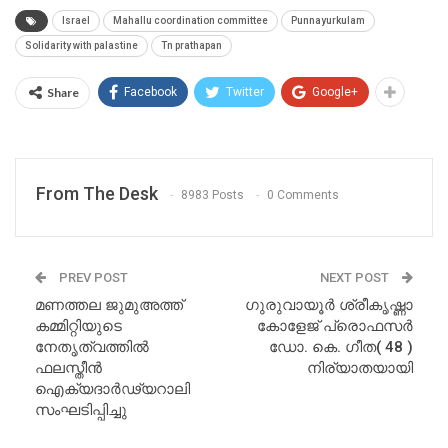
Israel
Mahallu coordination committee
Punnayurkulam
Solidarity with palastine
Tn prathapan
Share
Facebook
Twitter
Google+
From The Desk
8983 Posts
0 Comments
PREV POST
NEXT POST
മണത്തല ജുമുഅത്ത്
ഗുരുവായൂര്‍ ശ്രീകൃഷ്ണാ
കമ്മിറ്റിയുടെ
കോളേജ് പ്രൊഫസർ
നേതൃത്വത്തിൽ
ഡോ. കെ. ഗീത( 48 )
ഫലസ്തീൻ
നിര്യാതയായി
ഐക്യദാർഢ്യറാലി
സംഘടിപ്പിച്ചു