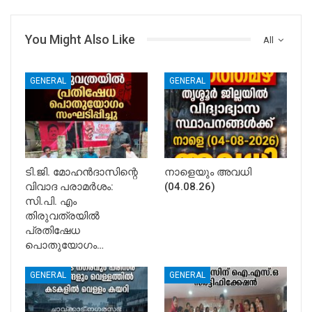
You Might Also Like
All
GENERAL
GENERAL
ടി.ജി. മോഹൻദാസിന്റെ
നാളെയും അവധി
വിവാദ പരാമർശം:
(04.08.26)
സി.പി. എം
തിരുവത്രയിൽ
പ്രതിഷേധ
പൊതുയോഗം…
GENERAL
GENERAL