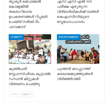
തൃശൂർ മെഡിക്കൽ
എസ് എസ് എൽ സി
കോളേജിൽ
പരീക്ഷ എഴുതുന്ന
തകരാറിലായ
വിദ്യാർഥികൾക്ക് ഖത്തർ
ഉപകരണങ്ങൾ റിപ്പയർ
കെഎംസിസിയുടെ
ചെയ്ത് നൽകി ടീം
സ്നേഹോപഹാരം
ചാവക്കാട്
CHARITY
ENVIRONMENT
കുഞ്ചേരി
പുത്തൻ കടപ്പുറത്ത്
സ്നേഹസ്പർശം കൂട്ടായ്മ
കടലാമക്കുഞ്ഞുങ്ങൾ
റംസാൻ കിറ്റുകൾ
വിരിഞ്ഞിറങ്ങി
വിതരണം ചെയ്തു
PREV
NEXT