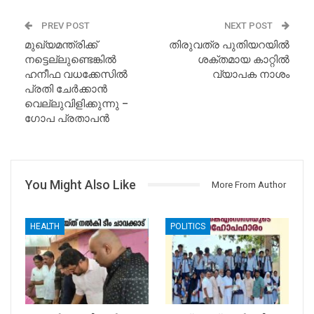
PREV POST
NEXT POST
മുഖ്യമന്ത്രിക്ക്
തിരുവത്ര പുതിയറയിൽ
നട്ടെല്ലുണ്ടെങ്കിൽ
ശക്തമായ കാറ്റിൽ
ഹനീഫ വധക്കേസിൽ
വ്യാപക നാശം
പ്രതി ചേർക്കാൻ
വെല്ലുവിളിക്കുന്നു –
ഗോപ പ്രതാപൻ
You Might Also Like
More From Author
HEALTH
POLITICS