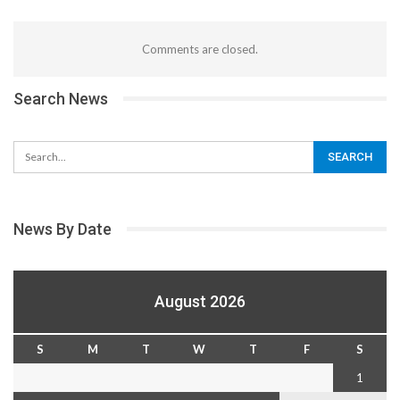
Comments are closed.
Search News
News By Date
August 2026
S
M
T
W
T
F
S
1