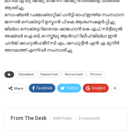
മാറിയ എ യു ഷാജു, ഷെറീന ഷാജു ദമ്പതികളെ ചടങ്ങിൽ
ആദരിച്ചു.
സോഷ്യൽ ഡമോക്രാറ്റിക് പാർട്ടി ഓഫ് ഇന്ത്യ സംസ്ഥാന
ജനറൽ സെക്രട്ടറി ഉസ്മാൻ പി കെ ആശംസകളർപ്പിച്ചു.
ജില്ലാ സെക്രട്ടറിമാരായ ഷാജഹാൻ കെ എച്, സിദ്ദീഖുൽ
അക്ബർ ഐ ബി, റെസ്ക്യൂ ആൻഡ് റിലീഫ് ജില്ലാ ഇൻ
ചാർജ് ഷാഹുൽഹമീദ് സി എം, ഷറഫുദ്ദീൻ എൻ എ, മുനീർ
അമ്പലത്ത്‌ എന്നിവർ സംസാരിച്ചു.
Chavakkad
Popular front
Rescue team
Thrissur
Share
Facebook
Twitter
Google+
From The Desk
8983 Posts
0 Comments