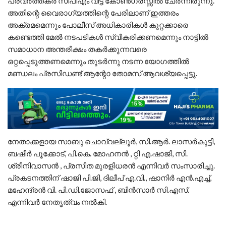
പ്രവർത്തകർ സിപിഎം വിട്ട് കോൺഗ്രസ്സിൽ ചേർന്നിരുന്നു.
അതിന്റെ വൈരാഗ്യത്തിന്റെ പേരിലാണ് ഇത്തരം
അക്രമമെന്നും പോലീസ് അധികാരികൾ കുറ്റക്കാരെ
കണ്ടെത്തി മേൽ നടപടികൾ സ്വീകരിക്കണമെന്നും നാട്ടിൽ
സമാധാന അന്തരീക്ഷം തകർക്കുന്നവരെ
ഒറ്റപ്പെടുത്തണമെന്നും തുടർന്നു നടന്ന യോഗത്തിൽ
മണ്ഡലം പ്രസിഡണ്ട് ആന്റോ തോമസ് ആവശ്യപ്പെട്ടു.
നേതാക്കളായ സാബു ചൊവ്വല്ലൂർ, സി.ആർ. ലാസർകുട്ടി,
ബഷീർ പൂക്കോട്, പി.കെ. മോഹനൻ , റ്റി എ.ഷാജി, സി.
ശ്രീനിവാസൻ , പ്രസീത മുരളിധരൻ എന്നിവർ സംസാരിച്ചു.
പ്രകടനത്തിന് ഷാജി പി.ജി, ദിലീപ് എ.വി., ഷാനിർ എൻ.എച്ച്,
മഹേന്ദ്രൻ വി. പി.ഡി.ജോസഫ് , ബിൻസാർ സി.എസ്.
എന്നിവർ നേതൃത്വം നൽകി.