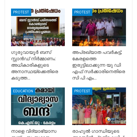
PROTEST
PROTEST
ഗുരുവായൂർ ബസ്
അപ്രഖ്യാത പവർകട്ട്;
സ്റ്റാൻഡ് നിർമ്മാണം:
കേരളത്തെ
അധികാരികളുടെ
ഇരുട്ടിലാക്കുന്ന യു ഡി
അനാസ്ഥയ്‌ക്കെതിരെ
എഫ് സർക്കാരിനെതിരെ
കടുത്ത…
സി പി എം…
EDUCATION
PROTEST
നാളെ വിദ്യാഭ്യാസ
രാഹുൽ ഗാന്ധിയുടെ