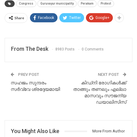
Congress
Guruvayur municipality
Perakam
Protest
Share
Facebook
Twitter
Google+
From The Desk
8983 Posts
0 Comments
PREV POST
NEXT POST
സഹജം സുന്ദരം
കിഡ്നി രോഗികൾക്ക്
സർവ്വേ ശ്രദ്ദേയമായി
താങ്ങും തണലും എല്ലാ
മാസവും സൗജന്യ
ഡയാലിസിസ്
You Might Also Like
More From Author