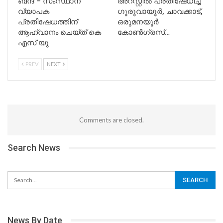
ബന്ദ് – സംസ്ഥാന
അറസ്റ്റിൽ പ്രതിഷേധിച്ച്
വ്യാപക
ഗുരുവായൂർ, ചാവക്കാട്,
പ്രതിഷേധത്തിന്
ഒരുമനയൂർ
ആഹ്വാനം ചെയ്ത് കെ
കോൺഗ്രസ്…
എസ് യു
PREV
NEXT
Comments are closed.
Search News
News By Date