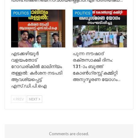
POLITICS
POLITICS
എടക്കഴിയൂർ
പുന്ന നൗഷാദ്
വളയംതോട്
രക്തസാക്ഷി ദിനം:
റോഡരികിൽ മാലിന്യം
131-ാം ബൂത്ത്
തള്ളൽ: കർശന നടപടി
കോൺഗ്രസ്സ് കമ്മിറ്റി
ആവശ്യപ്പെട്ട്
അനുസ്മരണ യോഗം…
എസ്.ഡി.പി.ഐ
PREV
NEXT
Comments are closed.