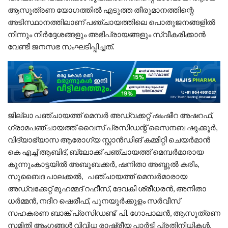
ആസൂത്രണ യോഗത്തിൽ എടുത്ത തീരുമാനത്തിന്റെ
അടിസ്ഥാനത്തിലാണ് പഞ്ചായത്തിലെ പൊതുജനങ്ങളിൽ
നിന്നും നിർദ്ദേശങ്ങളും അഭിപ്രായങ്ങളും സ്വീകരിക്കാൻ
വേണ്ടി ജനസഭ സംഘടിപ്പിച്ചത്.
ജില്ലാ പഞ്ചായത്ത് മെമ്പർ അഡ്വക്കറ്റ് ഷംഷീറ അഷറഫ്,
ഗ്രാമപഞ്ചായത്ത് വൈസ് പ്രസിഡന്റ് സൈനബ ഷുക്കൂർ,
വിദ്യാഭ്യാസ ആരോഗ്യ സ്റ്റാൻഡിങ് കമ്മിറ്റി ചെയർമാൻ
കെ എച്ച് ആബിദ്, ബ്ലോക്ക് പഞ്ചായത്ത് മെമ്പർമാരായ
കുന്നുംകാട്ടയിൽ അബൂബക്കർ, ഷനിതാ അബ്ദുൽ കരീം,
സുബൈദ പാലക്കൽ, പഞ്ചായത്ത് മെമ്പർമാരായ
അഡ്വക്കേറ്റ് മുഹമ്മദ് റഹീസ്, ദേവകി ശ്രീധരൻ, അനിതാ
ധർമ്മൻ, നദീറ ഷെരീഫ്, പുനയൂർക്കുളം സർവീസ്
സഹകരണ ബാങ്ക് പ്രസിഡണ്ട് പി. ഗോപാലൻ, ആസൂത്രണ
സമിതി അംഗങ്ങൾ വിവിധ രാഷ്ട്രീയ പാർട്ടി പ്രതിനിധികൾ,