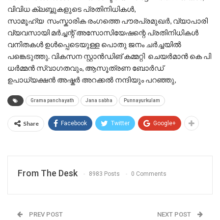
വിവിധ ക്ലബ്ബുകളുടെ പ്രതിനിധികൾ,
സാമൂഹ്യ സംസ്കാരിക രംഗത്തെ പൗരപ്രമുഖർ, വ്യാപാരി
വ്യവസായി മർച്ചന്റ് അസോസിയേഷന്റെ പ്രതിനിധികൾ
വനിതകൾ ഉൾപ്പെടെയുള്ള പൊതു ജനം ചർച്ചയിൽ
പങ്കെടുത്തു. വികസന സ്റ്റാൻഡിങ് കമ്മറ്റി ചെയർമാൻ കെ പി
ധർമ്മൻ സ്വാഗതവും, ആസൂത്രണ ബോർഡ്
ഉപാധ്യക്ഷൻ അഷ്കർ അറക്കൽ നന്ദിയും പറഞ്ഞു,
Grama panchayath
Jana sabha
Punnayurkulam
Share
Facebook
Twitter
Google+
From The Desk
8983 Posts
0 Comments
PREV POST
NEXT POST