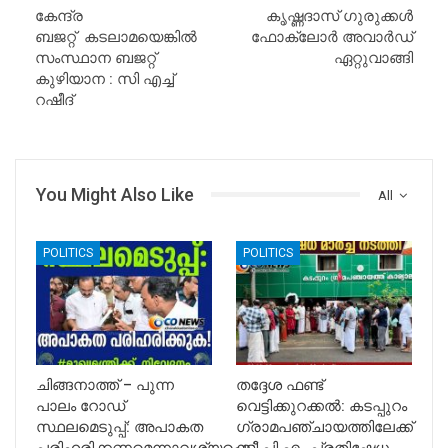
കേന്ദ്ര
കൃഷ്ണദാസ് ഗുരുക്കൾ
ബജറ്റ് കടലാമയെങ്കിൽ
ഫോക്‌ലോർ അവാർഡ്
സംസ്ഥാന ബജറ്റ്
ഏറ്റുവാങ്ങി
കുഴിയാന : സി എച്ച്
റഷീദ്
You Might Also Like
All
POLITICS
POLITICS
ചിങ്ങനാത്ത് – പുന്ന
തദ്ദേശ ഫണ്ട്
പാലം റോഡ്
വെട്ടിക്കുറക്കൽ: കടപ്പുറം
സ്ഥലമെടുപ്പ്: അപാകത
ഗ്രാമപഞ്ചായത്തിലേക്ക്
പരിഹരിക്കണമെന്നാവശ്യപ്പെട്ട്…
സി.പി.എം പ്രതിഷേധ…