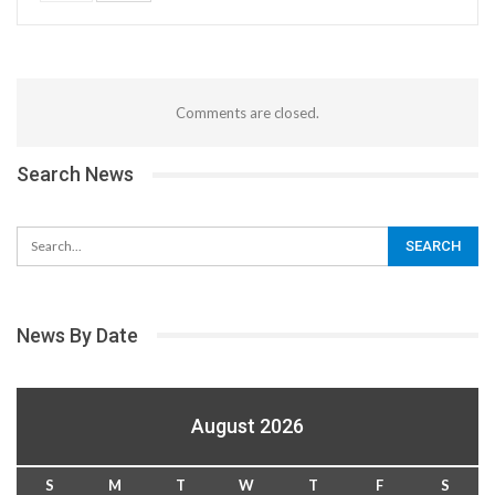
Comments are closed.
Search News
News By Date
August 2026
S
M
T
W
T
F
S