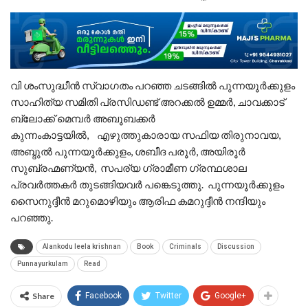
വി ശംസുദ്ധീൻ സ്വാഗതം പറഞ്ഞ ചടങ്ങിൽ പുന്നയൂർക്കുളം
സാഹിത്യ സമിതി പ്രസിഡണ്ട് അറക്കൽ ഉമ്മർ, ചാവക്കാട്
ബ്ലോക്ക്‌ മെമ്പർ അബൂബക്കർ
കുന്നംകാട്ടയിൽ, എഴുത്തുകാരായ സഫിയ തിരുനാവയ,
അബ്ദുൽ പുന്നയൂർക്കുളം, ശബീദ പരൂർ, അയിരൂർ
സുബ്രഹ്മണ്യൻ, സപര്യ ഗ്രാമീണ ഗ്രന്ഥശാല
പ്രവർത്തകർ തുടങ്ങിയവർ പങ്കെടുത്തു. പുന്നയൂർക്കുളം
സൈനുദ്ദീൻ മറുമൊഴിയും ആരിഫ കമറുദ്ദീൻ നന്ദിയും
പറഞ്ഞു.
Alankodu leela krishnan
Book
Criminals
Discussion
Punnayurkulam
Read
Share
Facebook
Twitter
Google+