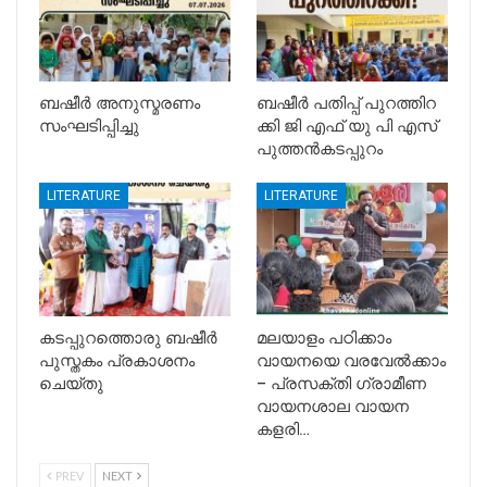
ബഷീർ അനുസ്മരണം
ബഷീർ പതിപ്പ് പുറത്തിറ
സംഘടിപ്പിച്ചു
ക്കി ജി എഫ് യു പി എസ്
പുത്തൻകടപ്പുറം
LITERATURE
LITERATURE
കടപ്പുറത്തൊരു ബഷീർ
മലയാളം പഠിക്കാം
പുസ്തകം പ്രകാശനം
വായനയെ വരവേൽക്കാം
ചെയ്തു
– പ്രസക്തി ഗ്രാമീണ
വായനശാല വായന
കളരി…
PREV
NEXT