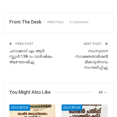
From The Desk
8983 Posts
0 Comments
PREV POST
NEXT POST
ചാവക്കാട് എം ആർ
സംസ്ഥാന
സ്കൂൾ 138-ാം വാർഷികം
സാക്ഷരതാമിഷൻ
ആഘോഷിച്ചു
മികവുത്സവം
സംഘടിപ്പിച്ചു
You Might Also Like
All
EDUCATION
EDUCATION