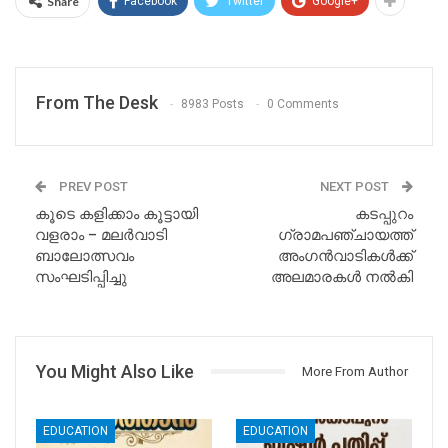
Share
Facebook
Twitter
Google+
From The Desk
8983 Posts
0 Comments
PREV POST
NEXT POST
കൂടെ കളിക്കാം കൂട്ടായി
കടപ്പുറം
വളരാം – മലർവാടി
ഗ്രാമപഞ്ചായത്ത്
ബാലോത്സവം
അംഗൻവാടികൾക്ക്
സംഘടിപ്പിച്ചു
അലമാരകൾ നൽകി
You Might Also Like
More From Author
EDUCATION
EDUCATION