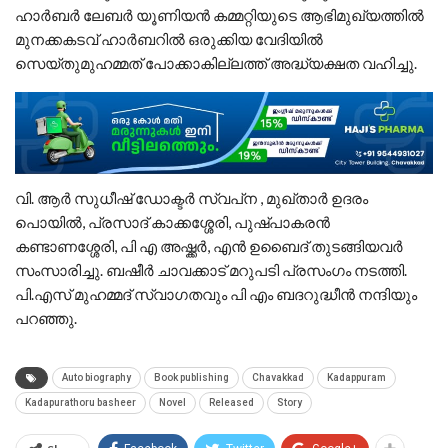
ഹാർബർ ലേബർ യൂണിയൻ കമ്മറ്റിയുടെ ആഭിമുഖ്യത്തിൽ
മുനക്കകടവ് ഹാർബറിൽ ഒരുക്കിയ വേദിയിൽ
സെയ്തുമുഹമ്മത് പോക്കാകില്ലത്ത് അദ്ധ്യക്ഷത വഹിച്ചു.
വി. ആർ സുധീഷ് ഡോക്ടർ സ്വപ്‌ന , മുഖ്‌താർ ഉദരം
പൊയിൽ, പ്രസാദ് കാക്കശ്ശേരി, പുഷ്പാകരൻ
കണ്ടാണശ്ശേരി, പി എ അഷ്ക്കർ, എൻ ഉബൈദ് തുടങ്ങിയവർ
സംസാരിച്ചു. ബഷീർ ചാവക്കാട് മറുപടി പ്രസംഗം നടത്തി.
പി.എസ് മുഹമ്മദ് സ്വാഗതവും പി എം ബദറുദ്ധീൻ നന്ദിയും
പറഞ്ഞു.
Auto biography
Book publishing
Chavakkad
Kadappuram
Kadapurathoru basheer
Novel
Released
Story