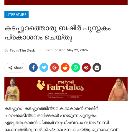
LITERATURE
കടപ്പുറത്തൊരു ബഷീർ പുസ്തകം
പ്രകാശനം ചെയ്തു
Last updated
May 22, 2026
By
From The Desk
Share
കടപ്പുറം : കടപ്പുറത്തിൻ്റെ കഥാകാരൻ ബഷീർ
ചാവക്കാടിൻ്റെ ഓർമ്മകൾ പറയുന്ന പുസ്തകം
എഴുത്തുകാരൻ വി.ആർ സുധീഷ് ഡോ സ്വപ്‌ന സി
കോമ്പത്തിനു നൽകി പ്രകാശനം ചെയ്തു. മുനക്കകടവ്