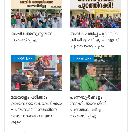
ബഷീർ അനുസ്മരണം
ബഷീർ പതിപ്പ് പുറത്തിറ
സംഘടിപ്പിച്ചു
ക്കി ജി എഫ് യു പി എസ്
പുത്തൻകടപ്പുറം
LITERATURE
LITERATURE
മലയാളം പഠിക്കാം
പുന്നയൂർക്കുളം
വായനയെ വരവേൽക്കാം
സാഹിത്യസമിതി
– പ്രസക്തി ഗ്രാമീണ
പുസ്‌തക ചർച്ച
വായനശാല വായന
സംഘടിപ്പിച്ചു
കളരി…