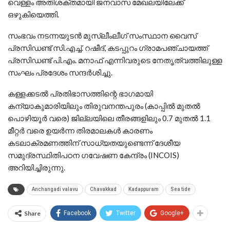
വെള്ളം അതിശക്തമായി ജനവാസ മേഖലയിലേക്ക്
ഒഴുകിയെത്തി.
​സംഭവം നടന്നയുടൻ മുസ്ലീംലീഗ് സംസ്ഥാന വൈസ്
പ്രസിഡണ്ട് സി.എച്ച്. റഷീദ്, കടപ്പുറം ഗ്രാമപഞ്ചായത്ത്
പ്രസിഡണ്ട് പി.എം. മനാഫ് എന്നിവരുടെ നേതൃത്വത്തിലുള്ള
സംഘം പ്രദേശം സന്ദർശിച്ചു.
കള്ളക്കടൽ പ്രതിഭാസത്തിന്റെ ഭാഗമായി
കന്യാകുമാരിയിലും തിരുവനന്തപുരം (കാപ്പിൽ മുതൽ
പൊഴിയൂർ വരെ) ജില്ലയിലെ തീരങ്ങളിലും 0.7 മുതൽ 1.1
മീറ്റർ വരെ ഉയർന്ന തിരമാലകൾ കാരണം
കടലാക്രമണത്തിന് സാധ്യതയുണ്ടെന്ന് ദേശീയ
സമുദ്രസ്ഥിതിപഠന ഗവേഷണ കേന്ദ്രം (INCOIS)
അറിയിച്ചിരുന്നു.
Anchangadi valavu
Chavakkad
Kadappuram
Sea tide
Share
Facebook
Twitter
Google+