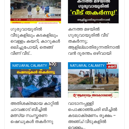
ഗുരുവായൂരിൽ
കനത്ത മഴയിൽ
വീടുകളിലും കടകളിലും
ഗുരുവായൂരിൽ വീട്
വെള്ളം കയറി, കാറുകൾ
തകർന്നു;
ഒലിച്ചുപോയി, തെങ്ങ്
ആളില്ലാതിരുന്നതിനാൽ
വീണ് വീട്…
വൻ ദുരന്തം ഒഴിവായി
NATUARAL CALAMITY
NATUARAL CALAMITY
അതിശക്തമായ കാറ്റിൽ
വാടാനപ്പള്ളി
ചാവക്കാട് ബീച്ചിൽ
പൊക്കാഞ്ചേരി ബീച്ചിൽ
മത്സ്യ സംസ്കരണ
കടലാക്രമണം രൂക്ഷം –
ഷെഡുകൾ തകർന്നു
അഞ്ച് വീടുകളിൽ
വെള്ളം…