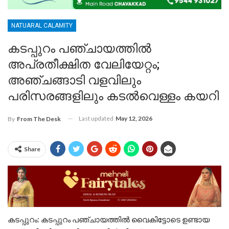
NATUARAL CALAMITY
കടപ്പുറം പഞ്ചായത്തിൽ
അപ്രതീക്ഷിത വേലിയേറ്റം;
അഞ്ചങ്ങാടി വളവിലും
പരിസരങ്ങളിലും കടൽവെള്ളം കയറി
Last updated
May 12, 2026
By
From The Desk
Share
കടപ്പുറം: കടപ്പുറം പഞ്ചായത്തിൽ വൈകിട്ടോടെ ഉണ്ടായ