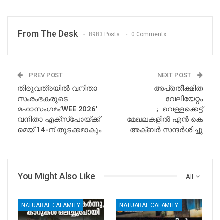
From The Desk
8983 Posts
0 Comments
PREV POST
NEXT POST
തിരുവത്രയിൽ വനിതാ
അപ്രതീക്ഷിത
സംരംഭകരുടെ
വേലിയേറ്റം
മഹാസംഗമം’WEE 2026′
; വെള്ളക്കെട്ട്
വനിതാ എക്സ്പോയ്ക്ക്
മേഖലകളിൽ എൻ കെ
മെയ് 14-ന് തുടക്കമാകും
അക്ബർ സന്ദർശിച്ചു
You Might Also Like
All
NATUARAL CALAMITY
NATUARAL CALAMITY