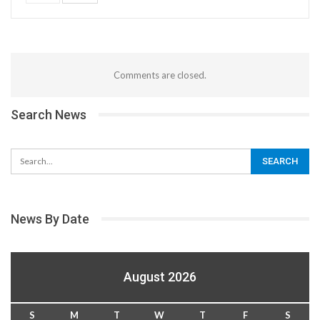
Comments are closed.
Search News
News By Date
August 2026
S
M
T
W
T
F
S