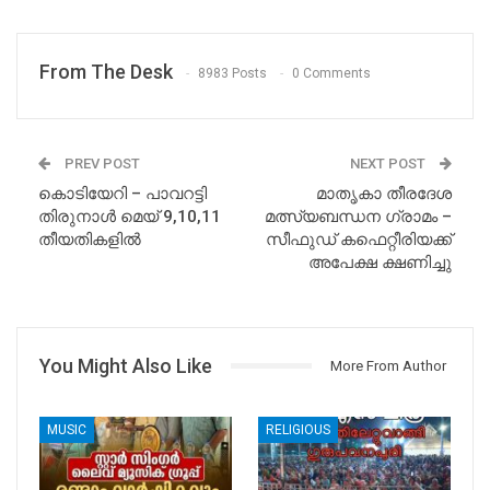
From The Desk
8983 Posts
0 Comments
PREV POST
NEXT POST
കൊടിയേറി – പാവറട്ടി
മാതൃകാ തീരദേശ
തിരുനാൾ മെയ്‌ 9,10,11
മത്സ്യബന്ധന ഗ്രാമം –
തീയതികളിൽ
സീഫുഡ് കഫെറ്റീരിയക്ക്
അപേക്ഷ ക്ഷണിച്ചു
You Might Also Like
More From Author
MUSIC
RELIGIOUS