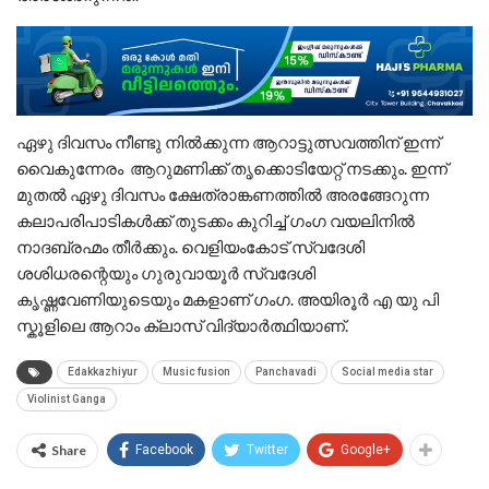
ഏഴു ദിവസം നീണ്ടു നിൽക്കുന്ന ആറാട്ടുത്സവത്തിന് ഇന്ന്
വൈകുന്നേരം ആറുമണിക്ക് തൃക്കൊടിയേറ്റ് നടക്കും. ഇന്ന്
മുതൽ ഏഴു ദിവസം ക്ഷേത്രാങ്കണത്തിൽ അരങ്ങേറുന്ന
കലാപരിപാടികൾക്ക് തുടക്കം കുറിച്ച് ഗംഗ വയലിനിൽ
നാദബ്രഹ്മം തീർക്കും. വെളിയംകോട് സ്വദേശി
ശശിധരന്റെയും ഗുരുവായൂർ സ്വദേശി
കൃഷ്ണവേണിയുടെയും മകളാണ് ഗംഗ. അയിരൂർ എ യു പി
സ്കൂളിലെ ആറാം ക്ലാസ് വിദ്യാർത്ഥിയാണ്.
Edakkazhiyur
Music fusion
Panchavadi
Social media star
Violinist Ganga
Share
Facebook
Twitter
Google+