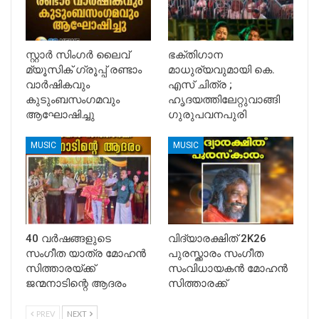
സ്റ്റാർ സിംഗർ ലൈവ്
ഭക്തിഗാന
മ്യൂസിക് ഗ്രൂപ്പ് രണ്ടാം
മാധുര്യവുമായി കെ.
വാർഷികവും
എസ് ചിത്ര ;
കുടുംബസംഗമവും
ഹൃദയത്തിലേറ്റുവാങ്ങി
ആഘോഷിച്ചു
ഗുരുപവനപുരി
MUSIC
MUSIC
40 വർഷങ്ങളുടെ
വിദ്യാരക്ഷിത് 2K26
സംഗീത യാത്ര മോഹൻ
പുരസ്ക്കാരം സംഗീത
സിത്താരയ്ക്ക്
സംവിധായകൻ മോഹൻ
ജന്മനാടിന്റെ ആദരം
സിത്താരക്ക്
PREV
NEXT