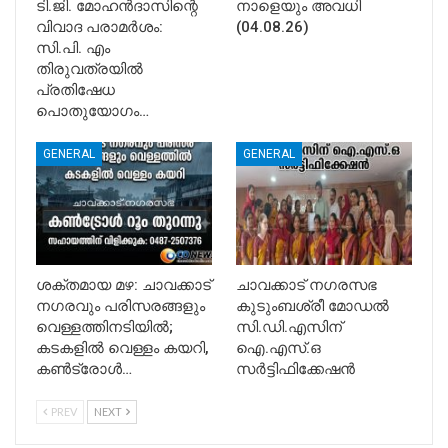
ടി.ജി. മോഹൻദാസിന്റെ
നാളെയും അവധി
വിവാദ പരാമർശം:
(04.08.26)
സി.പി. എം
തിരുവത്രയിൽ
പ്രതിഷേധ
പൊതുയോഗം…
GENERAL
GENERAL
ശക്തമായ മഴ: ചാവക്കാട്
ചാവക്കാട് നഗരസഭ
നഗരവും പരിസരങ്ങളും
കുടുംബശ്രീ മോഡൽ
വെള്ളത്തിനടിയിൽ;
സി.ഡി.എസിന്
കടകളിൽ വെള്ളം കയറി,
ഐ.എസ്.ഒ
കൺട്രോൾ…
സർട്ടിഫിക്കേഷൻ
PREV
NEXT