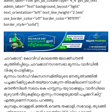
admin_label=”row”][et_pb_column type=”4_4″][et_pb_text
admin_label=”Text” background_layout=”light”
text_orientation=”left” text_line_height=”2.5em”
use_border_color=”off” border_color=”#ffffff”
border_style=”solid”]
ചാവക്കാട് : കോവിഡ് കാലത്തെ ലോക്ക്ഡൗൺ
കുത്തിരിപ്പിലും ചാവക്കാട് നഗരസഭാ മൂന്നാം വാർഡിൽ
വിഷു പൊളിക്കും.
മൂന്നാം വാർഡ് വികസനസമിതിയുടെ നേതൃത്വത്തിൽ
പച്ചക്കറിക്കിറ്റുകൾ തയ്യാറാക്കുന്ന തിരക്കിലാണ് വാർഡ്
കൗൺസിലർ സലാം കെ ഹസ്സനും യുവാക്കളും. വാർഡിലെ
മുഴുവൻ വീടുകളിലും ഇന്നും നാളെയുമായി പച്ചക്കറി കിറ്റ്
എത്തുമെന്ന് സലാം പറഞ്ഞു.
കുമ്പളം, വെള്ളരി, മത്തൻ, വെണ്ട, തക്കാളി, സവോള, തുടങ്ങി