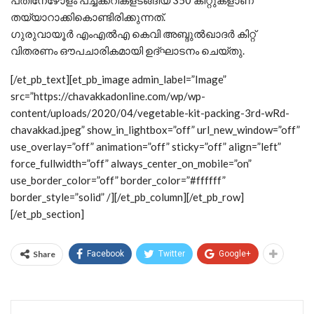
പതിനേഴോളം പച്ചക്കറികളടങ്ങിയ 350 കിറ്റുകളാണ്
തയ്യാറാക്കികൊണ്ടിരിക്കുന്നത്.
ഗുരുവായൂർ എംഎൽഎ കെവി അബ്ദുൽഖാദർ കിറ്റ്
വിതരണം ഔപചാരികമായി ഉദ്ഘാടനം ചെയ്തു.
[/et_pb_text][et_pb_image admin_label=”Image”
src=”https://chavakkadonline.com/wp/wp-
content/uploads/2020/04/vegetable-kit-packing-3rd-wRd-
chavakkad.jpeg” show_in_lightbox=”off” url_new_window=”off”
use_overlay=”off” animation=”off” sticky=”off” align=”left”
force_fullwidth=”off” always_center_on_mobile=”on”
use_border_color=”off” border_color=”#ffffff”
border_style=”solid” /][/et_pb_column][/et_pb_row]
[/et_pb_section]
Share
Facebook
Twitter
Google+