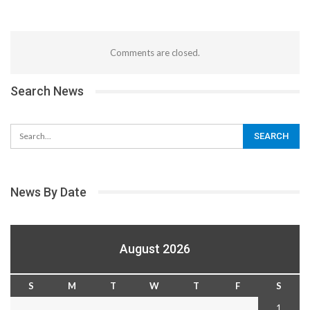
Comments are closed.
Search News
News By Date
August 2026
S
M
T
W
T
F
S
1