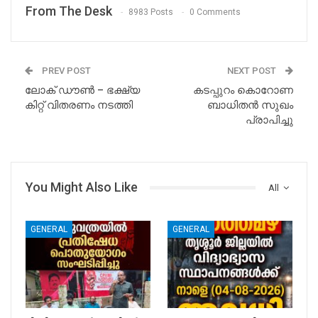
From The Desk
8983 Posts
0 Comments
PREV POST
NEXT POST
ലോക് ഡൗൺ – ഭക്ഷ്യ
കടപ്പുറം കൊറോണ
കിറ്റ്‌ വിതരണം നടത്തി
ബാധിതൻ സുഖം
പ്രാപിച്ചു
You Might Also Like
All
GENERAL
GENERAL