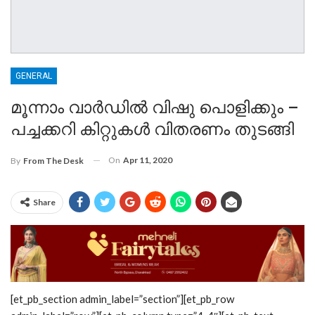
GENERAL
മൂന്നാം വാർഡിൽ വിഷു പൊളിക്കും –
പച്ചക്കറി കിറ്റുകൾ വിതരണം തുടങ്ങി
On
Apr 11, 2020
By
From The Desk
Share
[et_pb_section admin_label=”section”][et_pb_row