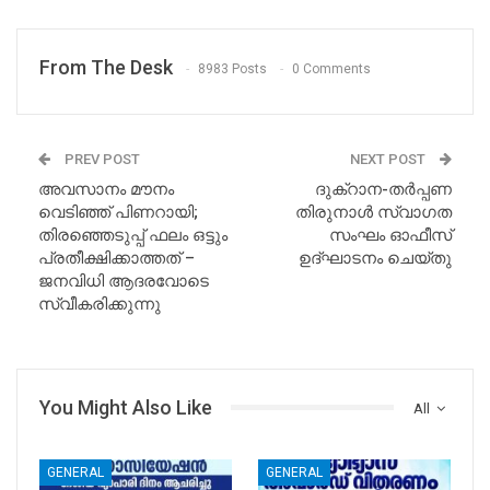
From The Desk
8983 Posts
0 Comments
PREV POST
NEXT POST
അവസാനം മൗനം
ദുക്റാന-തർപ്പണ
വെടിഞ്ഞ് പിണറായി;
തിരുനാൾ സ്വാഗത
തിരഞ്ഞെടുപ്പ് ഫലം ഒട്ടും
സംഘം ഓഫീസ്
പ്രതീക്ഷിക്കാത്തത് –
ഉദ്ഘാടനം ചെയ്തു
ജനവിധി ആദരവോടെ
സ്വീകരിക്കുന്നു
You Might Also Like
All
GENERAL
GENERAL