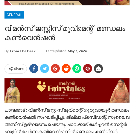
GENERAL
വിമൻസ് ജസ്റ്റിസ് മൂവ്മെന്റ് മണ്ഡലം
കൺവെൻഷൻ
Last updated
May 7, 2026
By
From The Desk
Share
ചാവക്കാട് : വിമൻസ് ജസ്റ്റിസ് മൂവ്മെന്റ് ഗുരുവായൂർ മണ്ഡലം
കൺവെൻഷൻ സംഘടിപ്പിച്ചു. ജില്ലാ പ്രസിഡന്റ്. സുലൈഖ
അസീസ് ഉദ്ഘാടനം ചെയ്‌തു. ചാവക്കാട് കൾച്ചറൽ സെന്റർ
ഹാളിൽ ചേർന്ന കൺവെൻഷനിൽ മണ്ഡലം കൺവീനർ