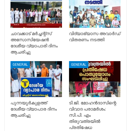
ചാവക്കാട് മർച്ചന്റ്സ്
വിദ്യാഭ്യാസ അവാർഡ്
അസോസിയേഷൻ
വിതരണം നടത്തി
ദേശീയ വ്യാപാരി ദിനം
ആചരിച്ചു
GENERAL
GENERAL
പുന്നയൂർകുളത്ത്
ടി.ജി. മോഹൻദാസിന്റെ
ദേശീയ വ്യാപാര ദിനം
വിവാദ പരാമർശം:
ആചരിച്ചു
സി.പി. എം
തിരുവത്രയിൽ
പ്രതിഷേധ