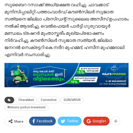
സുബൈറ റസാക്ക് അധ്യക്ഷത വഹിച്ചു. ചാവക്കാട്
മുനിസിപ്പാലിറ്റി പത്താംവാർഡ് കൗൺസിലർ സുജാത
സത്യനെ ജില്ലാ പ്രസിഡന്റ് സുലൈഖ അസീസ് ഉപഹാരം
നൽകി ആദരിച്ചു. വെൽഫെയർ പാർട്ടി ഗുരുവായൂർ
മണ്ഡലം ട്രഷറർ മുംതാസ്കരീം മുഖ്യപ്രഭാഷണം
നിർവഹിച്ചു. കൗൺസിലർ സുജാത സത്യൻ, ജില്ലാ
ജനറൽ സെക്രട്ടറി കെ നദീറ മുഹമ്മദ്‌, ഹസീന മുഹമ്മദാലി
എന്നിവർ സംസാരിച്ചു.
Chavakkad
Convention
GURUVAYUR
Womens justice movement
Share
Facebook
Twitter
Google+