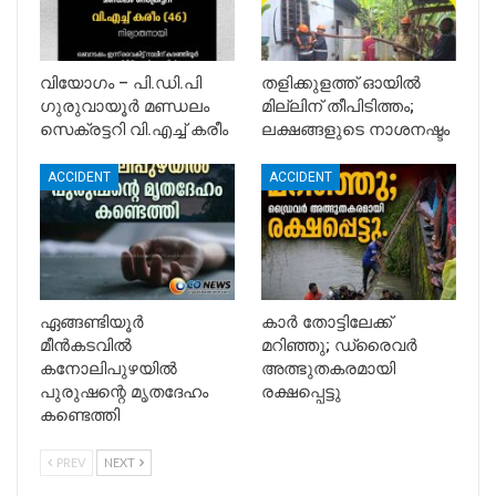
വിയോഗം – പി.ഡി.പി
തളിക്കുളത്ത് ഓയിൽ
ഗുരുവായൂർ മണ്ഡലം
മില്ലിന് തീപിടിത്തം;
സെക്രട്ടറി വി.എച്ച് കരീം
ലക്ഷങ്ങളുടെ നാശനഷ്ടം
ACCIDENT
ACCIDENT
ഏങ്ങണ്ടിയൂർ
കാർ തോട്ടിലേക്ക്
മീൻകടവിൽ
മറിഞ്ഞു; ഡ്രൈവർ
കനോലിപുഴയിൽ
അത്ഭുതകരമായി
പുരുഷന്റെ മൃതദേഹം
രക്ഷപ്പെട്ടു
കണ്ടെത്തി
PREV
NEXT