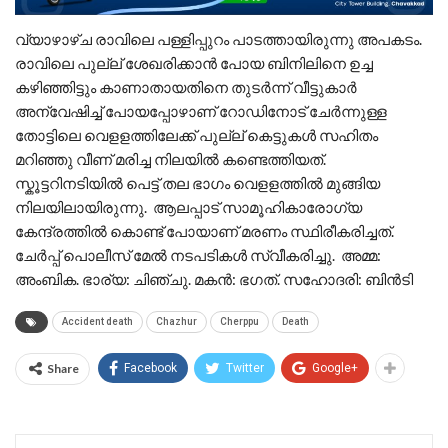
വ്യാഴാഴ്ച രാവിലെ പള്ളിപ്പുറം പാടത്തായിരുന്നു അപകടം.
രാവിലെ പുല്ല് ശേഖരിക്കാൻ പോയ ബിനിലിനെ ഉച്ച
കഴിഞ്ഞിട്ടും കാണാതായതിനെ തുടർന്ന് വീട്ടുകാർ
അന്വേഷിച്ച് പോയപ്പോഴാണ് റോഡിനോട് ചേർന്നുള്ള
തോട്ടിലെ വെളളത്തിലേക്ക് പുല്ല് കെട്ടുകൾ സഹിതം
മറിഞ്ഞു വീണ് മരിച്ച നിലയിൽ കണ്ടെത്തിയത്.
സ്കൂട്ടറിനടിയിൽ പെട്ട് തല ഭാഗം വെളളത്തിൽ മുങ്ങിയ
നിലയിലായിരുന്നു. ആലപ്പാട് സാമൂഹികാരോഗ്യ
കേന്ദ്രത്തിൽ കൊണ്ട് പോയാണ് മരണം സ്ഥിരീകരിച്ചത്.
ചേർപ്പ് പൊലീസ് മേൽ നടപടികൾ സ്വീകരിച്ചു. അമ്മ:
അംബിക. ഭാര്യ: ചിഞ്ചു. മകൻ: ഭഗത്. സഹോദരി: ബിൻടി
Accident death
Chazhur
Cherppu
Death
Share
Facebook
Twitter
Google+