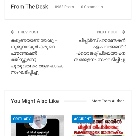
From The Desk
8983 Posts
0 Comments
PREV POST
NEXT POST
കരുണയാണ് യേശു –
പീപ്പ്ൾസ് ഫൗണ്ടേഷൻ
ഗുരുവായൂർ കരുണ
എംപവർമെൻ്റ്
ഫൗണ്ടേഷൻ
പ്രൊജക്ട് പ്രഖ്യാപന
ക്രിസ്തുമസ്,
സമ്മേളനം സംഘടിപ്പിച്ചു
പുതുവത്സര ആഘോഷം
സംഘടിപ്പിച്ചു
You Might Also Like
More From Author
OBITUARY
ACCIDENT