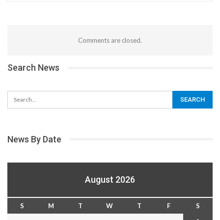
Comments are closed.
Search News
News By Date
August 2026
S
M
T
W
T
F
S