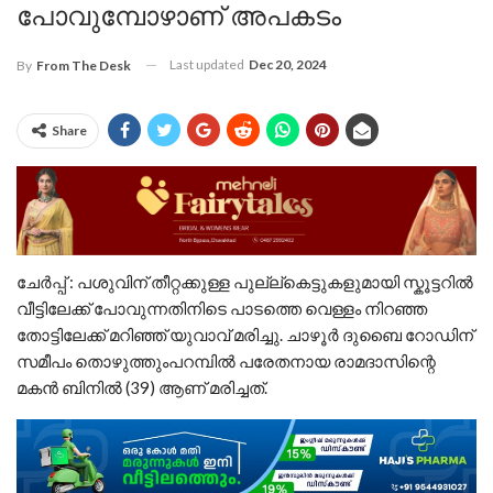
പോവുമ്പോഴാണ് അപകടം
Last updated
Dec 20, 2024
By
From The Desk
Share
ചേർപ്പ് : പശുവിന് തീറ്റക്കുള്ള പുല്ല്കെട്ടുകളുമായി സ്കൂട്ടറിൽ
വീട്ടിലേക്ക് പോവുന്നതിനിടെ പാടത്തെ വെള്ളം നിറഞ്ഞ
തോട്ടിലേക്ക് മറിഞ്ഞ് യുവാവ് മരിച്ചു. ചാഴൂർ ദുബൈ റോഡിന്
സമീപം തൊഴുത്തുംപറമ്പിൽ പരേതനായ രാമദാസിന്റെ
മകൻ ബിനിൽ (39) ആണ് മരിച്ചത്.