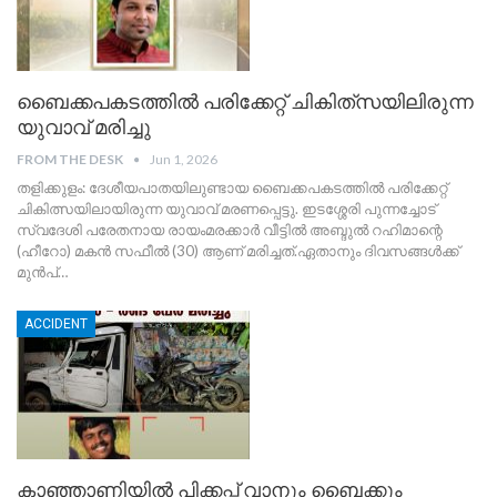
ബൈക്കപകടത്തിൽ പരിക്കേറ്റ് ചികിത്‌സയിലിരുന്ന
യുവാവ് മരിച്ചു
FROM THE DESK
Jun 1, 2026
തളിക്കുളം: ദേശീയപാതയിലുണ്ടായ ബൈക്കപകടത്തിൽ പരിക്കേറ്റ്
ചികിത്സയിലായിരുന്ന യുവാവ് മരണപ്പെട്ടു. ഇടശ്ശേരി പുന്നച്ചോട്
സ്വദേശി പരേതനായ രായംമരക്കാർ വീട്ടിൽ അബ്ദുൽ റഹിമാന്റെ
(ഹീറോ) മകൻ സഫീൽ (30) ആണ് മരിച്ചത്.
​ഏതാനും ദിവസങ്ങൾക്ക്
മുൻപ്
…
ACCIDENT
കാഞ്ഞാണിയിൽ പിക്കപ്പ് വാനും ബൈക്കും