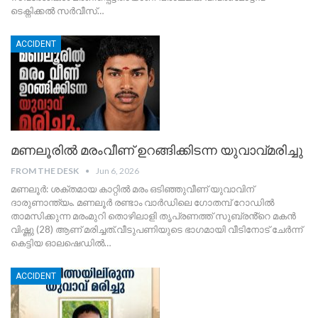
ടെക്നിക്കൽ സർവീസ്
…
ACCIDENT
മണലൂരിൽ മരംവീണ് ഉറങ്ങിക്കിടന്ന യുവാവ്മരിച്ചു
FROM THE DESK
Jun 6, 2026
​മണലൂർ: ശക്തമായ കാറ്റിൽ മരം ഒടിഞ്ഞുവീണ് യുവാവിന്
ദാരുണാന്ത്യം. മണലൂർ രണ്ടാം വാർഡിലെ ഗോതമ്പ് റോഡിൽ
താമസിക്കുന്ന മരംമുറി തൊഴിലാളി തൃപ്രണത്ത് സുബ്രൻ്റെ മകൻ
വിഷ്ണു (28) ആണ് മരിച്ചത്.
​വീടുപണിയുടെ ഭാഗമായി വീടിനോട് ചേർന്ന്
കെട്ടിയ ഓലഷെഡിൽ
…
ACCIDENT