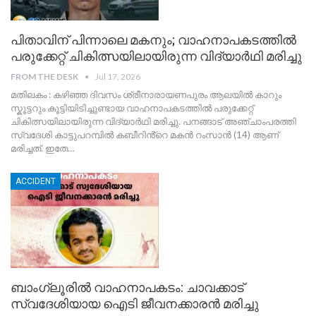
പിതാവിന് പിന്നാലെ മകനും; വാഹനാപകടത്തിൽ
പരുക്കേറ്റ് ചികിത്സയിലായിരുന്ന വിദ്യാർഥി മരിച്ചു
FROM THE DESK
Jul 17, 2026
മതിലകം : കഴിഞ്ഞ ദിവസം ശ്രീനാരായണപുരം ആലയിൽ കാറും
സ്കൂട്ടറും കൂട്ടിയിടിച്ചുണ്ടായ വാഹനാപകടത്തിൽ പരുക്കേറ്റ്
ചികിത്സയിലായിരുന്ന വിദ്യാർഥി മരിച്ചു. പനങ്ങാട് അഞ്ചാംപരത്തി
സ്വദേശി കാട്ടുപറമ്പിൽ കബീറിൻ്റെ മകൻ റംസാൻ (14) ആണ്
മരിച്ചത്. ഇതേ
…
ACCIDENT
ബാംഗ്ലൂരിൽ വാഹനാപകടം: ചാവക്കാട്
സ്വദേശിയായ ഐടി ജീവനക്കാരൻ മരിച്ചു