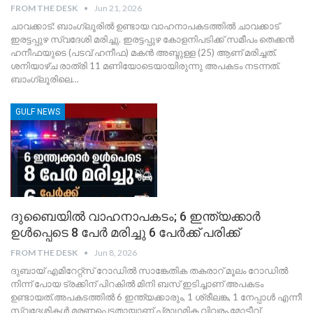
FROM THE DESK
Jun 21, 2026
​ചാവക്കാട്: ബാംഗ്ലൂരിൽ ഉണ്ടായ വാഹനാപകടത്തിൽ ചാവക്കാട്
ഇരട്ടപ്പുഴ സ്വദേശി മരിച്ചു. ഇരട്ടപ്പുഴ കോളനിപടിക്ക് സമീപം തെക്കൻ
ഹനീഫയുടെ (പടവ് ഹനീഫ) മകൻ അബ്ദുള്ള (25) ആണ് മരിച്ചത്.
ശനിയാഴ്ച രാത്രി 11 മണിയോടെയായിരുന്നു അപകടം നടന്നത്.
ബാംഗ്ലൂരിലെ
…
GULF NEWS
ദുബൈയിൽ വാഹനാപകടം; 6 ഇന്ത്യക്കാർ
ഉൾപ്പെടെ 8 പേർ മരിച്ചു 6 പേർക്ക് പരിക്ക്
FROM THE DESK
Jun 8, 2026
ദുബായ് എമിറേറ്റ്സ് റോഡിൽ സാങ്കേതിക തകരാറ് മൂലം റോഡിൽ
നിന്ന് പോയ ട്രക്കിന് പിറകിൽ മിനി ബസ് ഇടിച്ചാണ് അപകടം
ഉണ്ടായത്.അപകടത്തിൽ 6 ഇന്ത്യക്കാരും, 1 ശ്രീലങ്ക, 1 നേപ്പാൾ എന്നീ
സ്വദേശികൾ മരണപ്പെട്ടതായാണ് പ്രാഥമിക വിവരം.മോട്ടീവ്