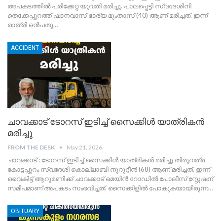
അപകടത്തിൽ പരിക്കേറ്റ യുവതി മരിച്ചു. പാലപ്പെട്ടി സ്വദേശിനി
തെക്കേപ്പുറത്ത് ഷാനവാസ് ഭാര്യ മുംതാസ് (40) ആണ് മരിച്ചത്. ഇന്ന്
രാത്രി ഒൻപതു
…
ACCIDENT
ചാവക്കാട് ടോറസ് ഇടിച്ച് സൈക്കിൾ യാത്രികൻ
മരിച്ചു
FROM THE DESK
May 21, 2026
ചാവക്കാട് : ടോറസ് ഇടിച്ച് സൈക്കിൾ യാത്രികൻ മരിച്ചു തിരുവത്ര
കോട്ടപ്പുറം സ്വദേശി കൊല്ലാബി നൂറുദ്ദീൻ (68) ആണ് മരിച്ചത്. ഇന്ന്
വൈകിട്ട് ആറുമണിക്ക് ചാവക്കാട് മെയിൻ റോഡിൽ പോലീസ് സ്റ്റേഷന്
സമീപമാണ് അപകടം സംഭവിച്ചത്.
സൈക്കിളിൽ പോകുകയായിരുന്ന
…
OBITUARY